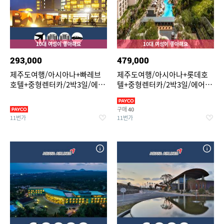
10대 여성이 좋아해요
10대 여성이 좋아해요
293,000
479,000
제주도여행/아시아나+빠레브
제주도여행/아시아나+롯데호
호텔+중형렌터카/2박3일/에어
텔+중형렌터카/2박3일/에어카
카텔/이투어세상
텔/이투어세상
구매
40
11번가
11번가