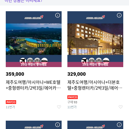
이런 상품은 어떠세요?
10대 여성이 좋아해요
10대 여성이 좋아해요
359,000
329,000
제주도여행/아시아나+WE호텔
제주도여행/아시아나+더본호
+중형렌터카/2박3일/에어카
텔+중형렌터카/2박3일/에어카
텔/이투어세상
텔/이투어세상
구매
93
11번가
11번가