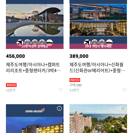
10대 여성이 좋아해요
10대 여성이 좋아해요
456,000
389,000
제주도여행/아시아나+캠퍼트
제주도여행/아시아나+신화월
리리조트+중형렌터카/3박4일/
드(신화관or메리어트)+중형렌
에어카텔/이투어세상
터카/2박3일/에어카텔/이투어
세상
구매
100
11번가
11번가