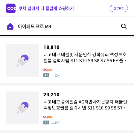
쿠차 앱에서 더 즐겁게 쇼핑하기
다운받기
18,810
네고네고 태블릿 지문인식 강화유리 액정보호
필름 갤럭시탭 S11 S10 S9 S8 S7 S6 FE 플러
스 울트라 아이패드 프로 에어 미니 M5 M4 M3
M2 8세대 7세대 6세대 5세대 4세대 3세대 2세
11번가
대 1세대
24,210
네고네고 종이질감 AG저반사지문방지 태블릿
액정보호필름 갤럭시탭 S11 S10 S9 S8 S7
S6 FE 플러스 울트라 아이패드 프로 에어 미니
M5 M4 M3 M2 8세대 7세대 6세대 5세대 4세
11번가
대 3세대 2세대 1세대