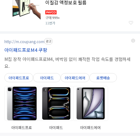
이질감 액정보호 필름
구매
999+
11번가
http://m.coupang.com
광고
아이패드프로M4 쿠팡
M칩 장착 아이패드프로M4, 버벅임 없이 쾌적한 작업 속도를 경험하세
요.
아이패드프로
아이패드
아이패드에어
로켓배송
아이패드프로
아이패드
아이패드에어