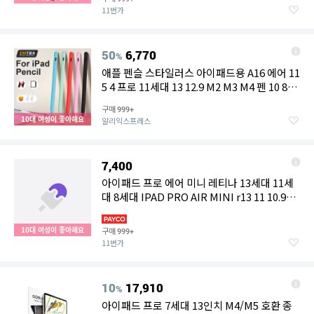
어11 12.9인치 에어13
11번가
50
6,770
%
애플 펜슬 스타일러스 아이패드용 A16 에어 11
5 4 프로 11세대 13 12.9 M2 M3 M4 펜 10 8
10세대 9세대 미니 6 7 2025 터치펜
구매
999+
10대 여성이 좋아해요
알리익스프레스
7,400
아이패드 프로 에어 미니 레티나 13세대 11세
대 8세대 IPAD PRO AIR MINI r13 11 10.9
9.7 8.3 7 A16 M4 M5 하드 범퍼 투명 젤리 케이
스
10대 여성이 좋아해요
구매
999+
11번가
10
17,910
%
아이패드 프로 7세대 13인치 M4/M5 호환 종