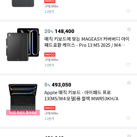
구매
999+
11번가
20
148,400
%
매직 키보드에 맞는 MAGEASY 커버버디 아이
패드호환 케이스 - Pro 13 M5 2025 / M4
2024 8세대 7세대 키보드 호환 방열 및 연필 홀
더 가죽 블랙 5.05
구매
999+
11번가
5
493,050
%
Apple 매직 키보드 - 아이패드 프로
13(M5/M4 모델)용 블랙 MWR53KH/A
10대 여성이 좋아해요
구매
999+
11번가