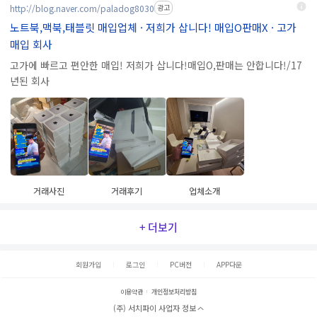
http://blog.naver.com/paladog8030
광고
노트북,맥북,태블릿 매입업체 · 저희가 삽니다! 매입O판매X · 고가
매입 회사
고가에 빠르고 편안한 매입! 저희가 삽니다!매입O,판매는 안합니다!/17
년된 회사
거래사진
거래후기
업체소개
+ 더보기
회원가입
로그인
PC버전
APP다운
이용약관
개인정보처리방침
(주) 서치파이 사업자 정보