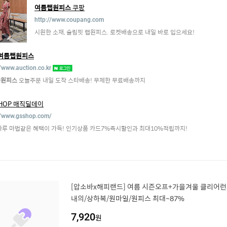
여름랩원피스
쿠팡
http://www.coupang.com
시원한 소재, 슬림핏 랩원피스. 로켓배송으로 내일 바로 입으세요!
여름랩원피스
//www.auction.co.kr
랩원피스
오늘주문 내일 도착 스타배송! 무제한 무료배송까지
SHOP 매직딜데이
//www.gsshop.com/
하루 마법같은 혜택이 가득! 인기상품 카드7%즉시할인과 최대10%적립까지!
[압소바x해피랜드] 여름 시즌오프+가을겨울 클리어런스
내의/상하복/원마일/원피스 최대~87%
7,920
원