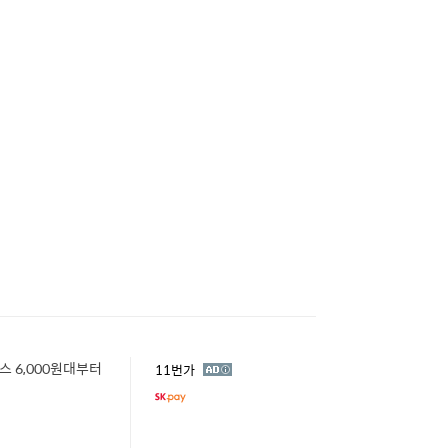
 6,000원대부터
광
11번가
고