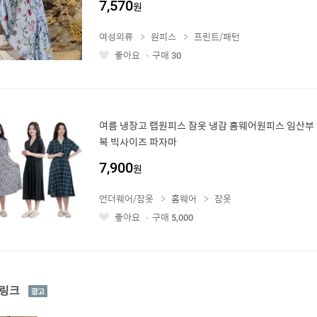
7,570
원
여성의류
원피스
프린트/패턴
좋아요
구매
30
좋
아
요
여름 냉장고 랩원피스 잠옷 냉감 홈웨어원피스 임산부
복 빅사이즈 파자마
7,900
원
언더웨어/잠옷
홈웨어
잠옷
좋아요
구매
5,000
좋
아
요
광
링크
고