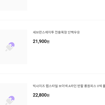
세브란스에이투 전용목장 단백우유
21,900
원
빅사이즈 랩스타일 브이넥 A라인 반팔 롱원피스 V넥
22,800
원