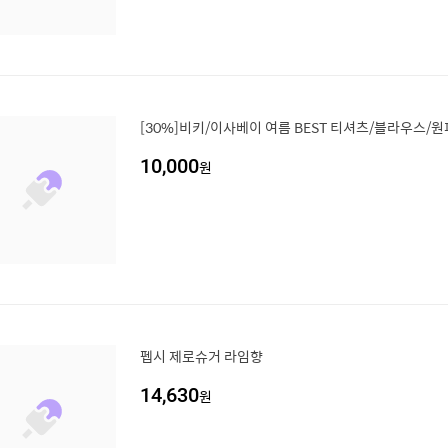
[30%]비키/이사베이 여름 BEST 티셔츠/블라우스/원
10,000
원
펩시 제로슈거 라임향
14,630
원