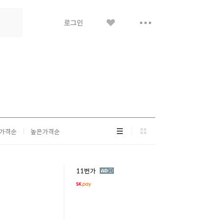
좋
더
로그인
아
보
요
기
리
그
가격순
높은가격순
스
리
트
드
형
형
광
11번가
고