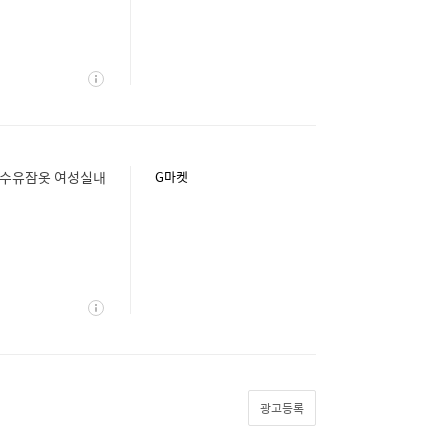
상
세
 수유잠옷 여성실내
G마켓
상
세
광고등록