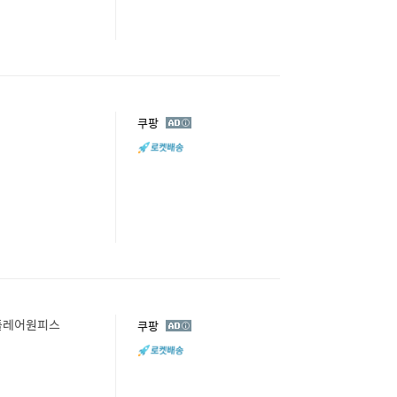
광
쿠팡
고
 플레어원피스
광
쿠팡
고