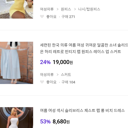
여성의류
원피스
나시/탑원피스
좋아요
구매
271
좋
아
요
세련된 한국 의류 여름 여성 귀여운 달콤한 소녀 솔리드
은 허리 레트로 빈티지 랩 원피스 레이스 업 스커트
24
%
19,000
원
여성의류
스커트
좋아요
구매
104
좋
아
요
여름 여성 섹시 슬리브리스 체스트 랩 롱 비치 드레스
53
%
8,680
원