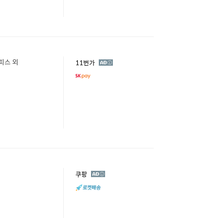
피스 외
광
11번가
고
광
쿠팡
고