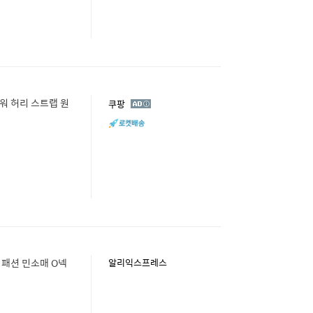
워 허리 스트랩 원
광
쿠팡
고
 패션 민소매 O넥
알리익스프레스