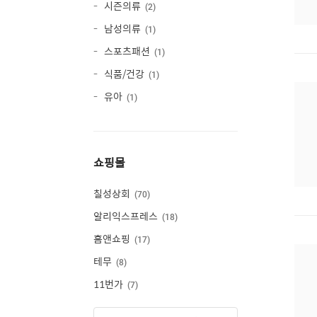
시즌의류
2
남성의류
1
스포츠패션
1
식품/건강
1
유아
1
쇼핑몰
칠성상회
70
알리익스프레스
18
홈앤쇼핑
17
테무
8
11번가
7