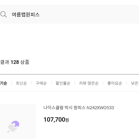
색결과
상품
128
기순
최신순
구매순
할인율순
리뷰 많은순
좋아요순
낮은
나이스클랍 박시 원피스 N242XWO533
107,700
원