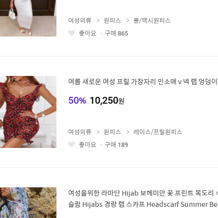
여성의류
원피스
롱/맥시원피스
좋아요
구매
865
좋
아
요
여름 새로운 여성 프릴 가장자리 민소매 v 넥 랩 엉덩이
50
%
10,250
원
여성의류
원피스
레이스/프릴원피스
좋아요
구매
189
좋
아
요
여성을위한 라마단 Hijab 보헤미안 꽃 프린트 목도리
슬람 Hijabs 경량 랩 스카프 Headscarf Summer Be