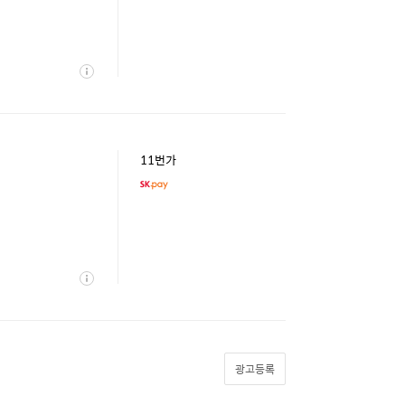
상
세
11번가
상
세
광고등록