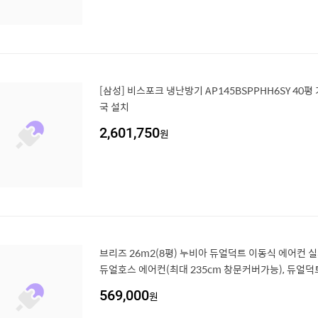
[삼성] 비스포크 냉난방기 AP145BSPPHH6SY 40
국 설치
2,601,750
원
브리즈 26m2(8평) 누비아 듀얼덕트 이동식 에어컨 
듀얼호스 에어컨(최대 235cm 창문커버가능), 듀얼덕
PA-DD9TJ
569,000
원