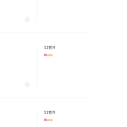
상
세
11번가
상
세
11번가