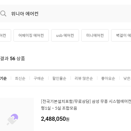
어컨
어메이징 에어컨
usb 에어컨
미니에어컨
벽걸이 
탠드 에어컨
캐리어 에어컨
휴대용 에어컨
위니아 스탠드 에어
색결과
상품
56
기순
최신순
구매순
할인율순
리뷰 많은순
좋아요순
낮은
[전국기본설치포함/무료상담] 삼성 무풍 시스템에어컨 
형1실 ~ 5실 조합모음
2,488,050
원