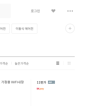
좋
더
로그인
아
보
요
기
에어컨
이동식 에어컨
더
보
기
컨
리
그
가격순
높은가격순
스
리
트
드
형
형
가정용 WiFi내장
광
11번가
고