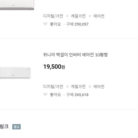
디지털/가전
계절가전
에어컨
좋아요
구매
290,057
좋
아
요
위니아 벽걸이 인버터 에어컨 10평형
19,500
원
디지털/가전
계절가전
에어컨
좋아요
구매
265,618
좋
아
요
광
링크
고