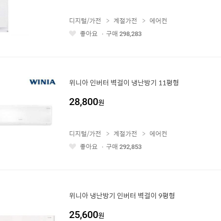
디지털/가전
계절가전
에어컨
좋아요
구매
298,283
좋
아
요
위니아 인버터 벽걸이 냉난방기 11평형
28,800
원
디지털/가전
계절가전
에어컨
좋아요
구매
292,853
좋
아
요
위니아 냉난방기 인버터 벽걸이 9평형
25,600
원