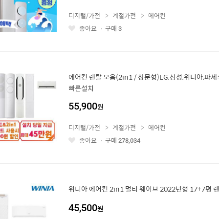
디지털/가전
계절가전
에어컨
좋아요
구매
3
좋
아
요
에어컨 렌탈 모음(2in1 / 창문형)LG,삼성,위니아,파세코
빠른설치
55,900
원
디지털/가전
계절가전
에어컨
좋아요
구매
278,034
좋
아
요
위니아 에어컨 2in1 멀티 웨이브 2022년형 17+7평 
45,500
원