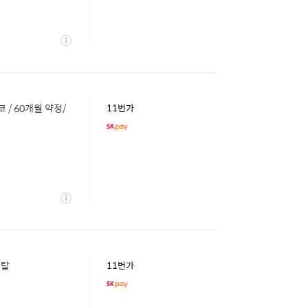
상
세
 / 60개월 약정/
11번가
상
세
렌탈
11번가