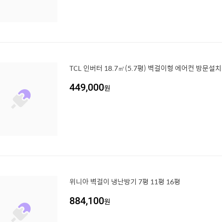
TCL 인버터 18.7㎡(5.7평) 벽걸이형 에어컨 방문설치
449,000
원
위니아 벽걸이 냉난방기 7평 11평 16평
884,100
원