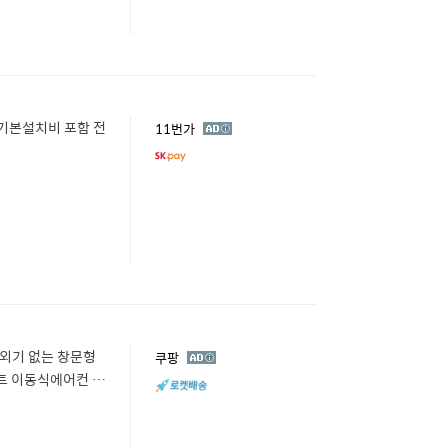
평 기본설치비 포함 전
광
11번가
고
실외기 없는 창문형
광
쿠팡
고
트 이동식에어컨 N