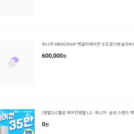
위니아 MRV07DHP 벽걸이에어컨 수도권기본설치비
600,000
원
0
원