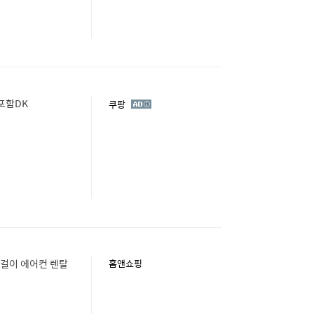
포함DK
광
쿠팡
고
[렌탈]LG헬로 에어컨렌탈 LG·위니아·삼성 스탠드 벽걸이 에어컨 렌탈
홈앤쇼핑