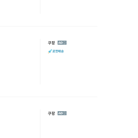
광
쿠팡
고
광
쿠팡
고