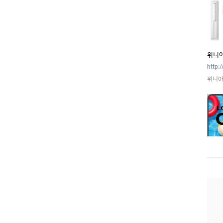
위니
http:
위니아