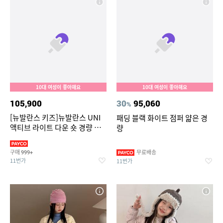
10대 여성이 좋아해요
10대 여성이 좋아해요
105,900
30
95,060
%
[뉴발란스 키즈]뉴발란스 UNI
패딩 블랙 화이트 점퍼 얇은 경
액티브 라이트 다운 숏 경량 패
량
딩 점퍼 블랙 NBNPDB1033-19
구매
무료배송
999+
11번가
11번가