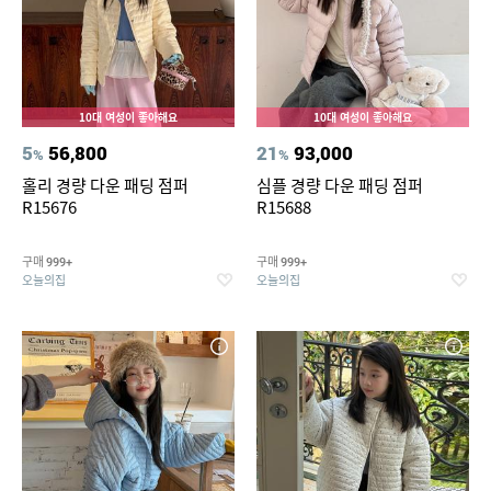
10대 여성이 좋아해요
10대 여성이 좋아해요
5
56,800
21
93,000
%
%
홀리 경량 다운 패딩 점퍼
심플 경량 다운 패딩 점퍼
R15676
R15688
구매
구매
999+
999+
오늘의집
오늘의집