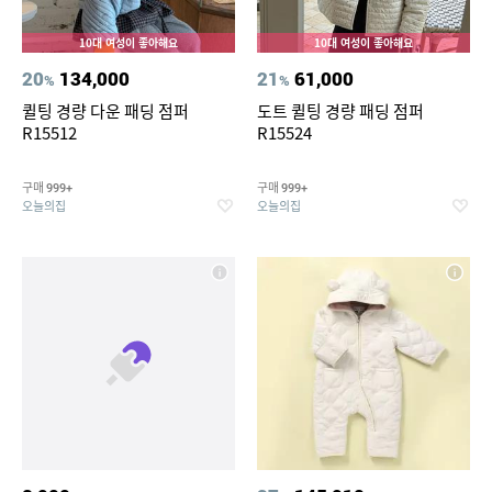
10대 여성이 좋아해요
10대 여성이 좋아해요
20
134,000
21
61,000
%
%
퀼팅 경량 다운 패딩 점퍼
도트 퀼팅 경량 패딩 점퍼
R15512
R15524
구매
구매
999+
999+
오늘의집
오늘의집