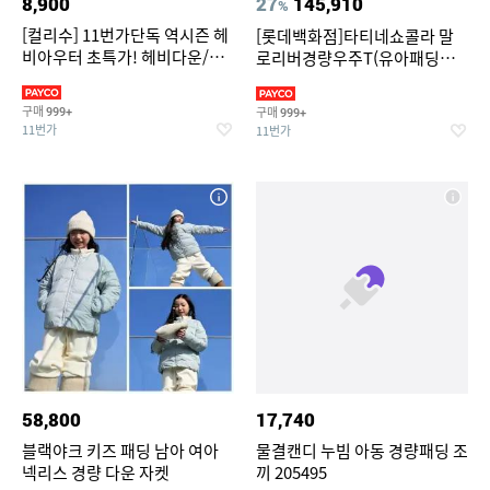
8,900
27
145,910
%
[컬리수] 11번가단독 역시즌 헤
[롯데백화점]타티네쇼콜라 말
비아우터 초특가! 헤비다운/경
로리버경량우주T(유아패딩우
량패딩/롱패딩/플리스점퍼
주복)TTPWQA073T
구매
구매
999+
999+
11번가
11번가
58,800
17,740
블랙야크 키즈 패딩 남아 여아
물결캔디 누빔 아동 경량패딩 조
넥리스 경량 다운 자켓
끼 205495