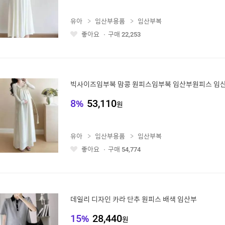
유아
임산부용품
임산부복
좋아요
구매
22,253
좋
아
요
빅사이즈임부복 맘콩 원피스임부복 임산부원피스 임
8
%
53,110
원
유아
임산부용품
임산부복
좋아요
구매
54,774
좋
아
요
데일리 디자인 카라 단추 원피스 배색 임산부
15
%
28,440
원