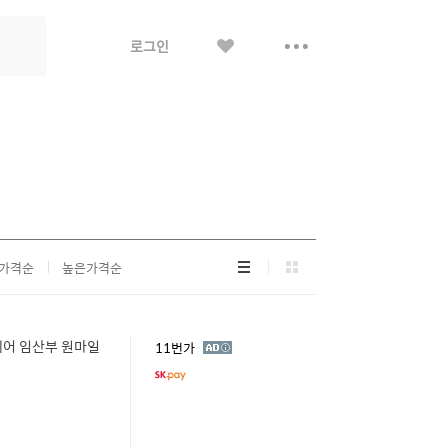
좋
더
로그인
아
보
요
기
리
그
가격순
높은가격순
스
리
트
드
형
형
웨어 임산부 원마일
광
11번가
고