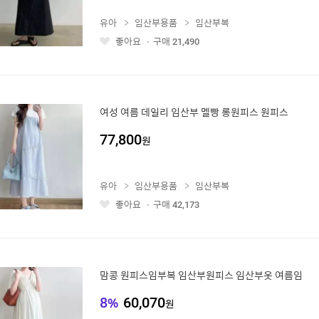
유아
임산부용품
임산부복
좋아요
구매
21,490
좋
아
요
여성 여름 데일리 임산부 멜빵 롱원피스 원피스
77,800
원
유아
임산부용품
임산부복
좋아요
구매
42,173
좋
아
요
맘콩 원피스임부복 임산부원피스 임산부옷 여름임
8
%
60,070
원