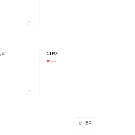
상
세
일리
11번가
상
세
광고등록