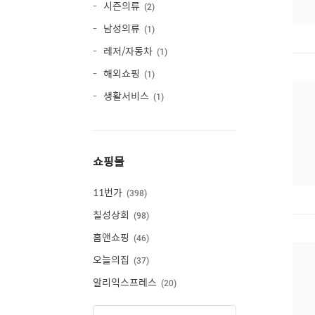
시즌의류
2
남성의류
1
레저/자동차
1
해외쇼핑
1
생활서비스
1
쇼핑몰
11번가
398
칠성상회
98
홈앤쇼핑
46
오늘의집
37
알리익스프레스
20