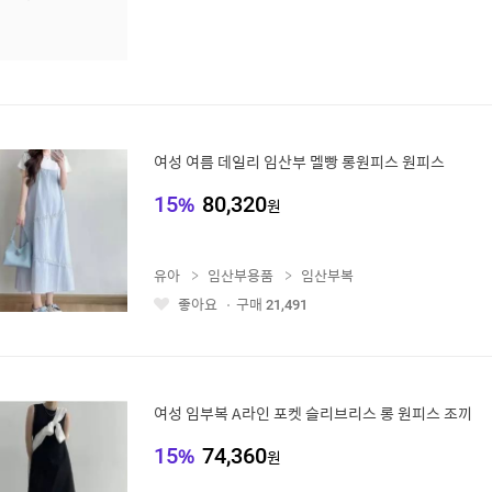
여성 여름 데일리 임산부 멜빵 롱원피스 원피스
15
%
80,320
원
유아
임산부용품
임산부복
좋아요
구매
21,491
좋
아
요
여성 임부복 A라인 포켓 슬리브리스 롱 원피스 조끼
15
%
74,360
원