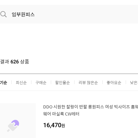
색결과
상품
626
기순
최신순
구매순
할인율순
리뷰 많은순
좋아요순
낮은
DDO 시원한 찰랑이 반팔 롱원피스 여성 빅사이즈 홈
웨어 마실룩 CW레터
16,470
원