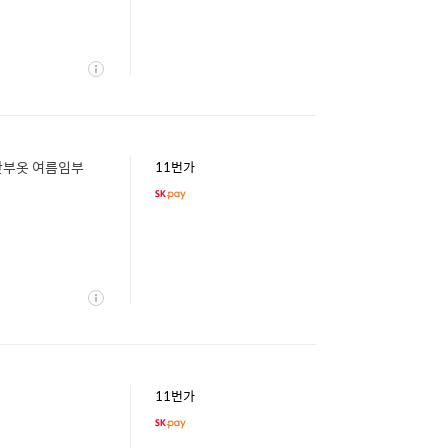
상
세
산부옷 여름임부
11번가
상
세
11번가