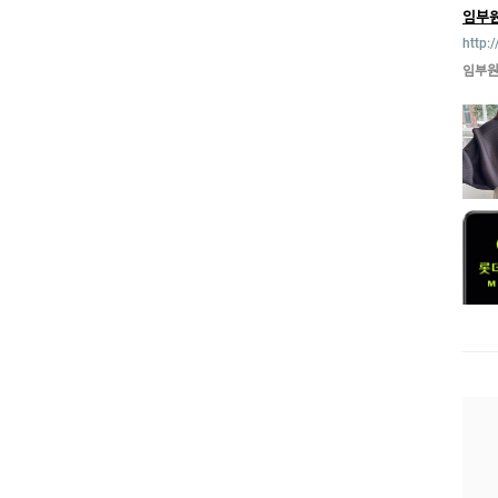
임부
http:
임부