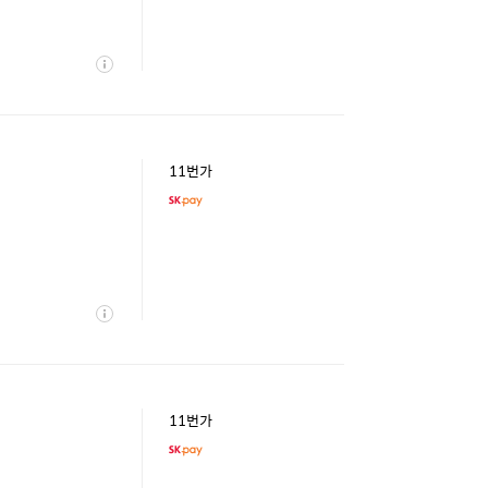
상
세
11번가
상
세
11번가