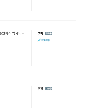
여름원피스 빅사이즈
광
쿠팡
고
광
쿠팡
고