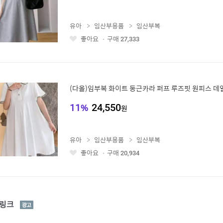
유아
임산부용품
임산부복
좋아요
구매
27,333
좋
아
요
(다올)임부복 화이트 둥근카라 퍼프 루즈핏 원피스 데
11
%
24,550
원
유아
임산부용품
임산부복
좋아요
구매
20,934
좋
아
요
광
링크
고