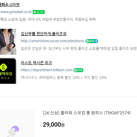
원피스
G마켓
//www.gmarket.co.kr
원피스
쇼핑에 집중! 최대 5% 적립에 무료반품까지, 꼭멤버십 혜택
임산부를 편안하게,플리츠유
http://smartstore.naver.com/pleatsyou
입은듯 안입은 듯! 임산부도 너무 편한 플리츠 쇼핑몰!백화점 입점 플리츠 브랜
라스트 역시즌 위크
https://department.lotteon.com
캐나다구스, 파라점퍼스 중복 할인 10% + 카드 할인 10%
[26 신상] 플라워 스모킹 롱 원피스 (TMOAF2574)
29,000
원