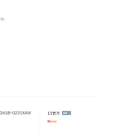
착!
DASB-0231XAW
광
11번가
고