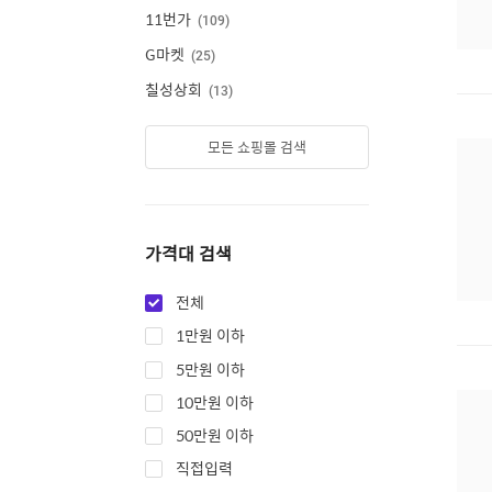
11번가
109
G마켓
25
칠성상회
13
모든 쇼핑몰 검색
가격대 검색
전체
1만원 이하
5만원 이하
10만원 이하
50만원 이하
직접입력