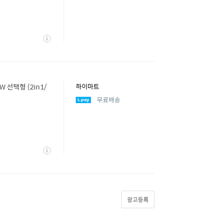
상
세
 선택형 (2in1/
하이마트
무료배송
상
세
광고등록