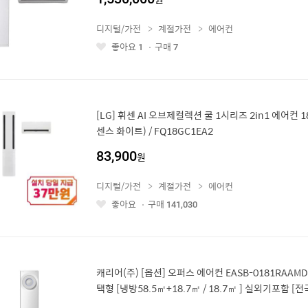
디지털/가전
계절가전
에어컨
좋아요
구매
1
7
좋
아
요
[LG] 휘센 AI 오브제컬렉션 쿨 1시리즈 2in1 에어컨 
센스 화이트) / FQ18GC1EA2
83,900
원
디지털/가전
계절가전
에어컨
좋아요
구매
141,030
좋
아
요
캐리어(주) [옵션] 오퍼스 에어컨 EASB-0181RAAMD 
택형 [냉방58.5㎡+18.7㎡ / 18.7㎡ ] 실외기포함