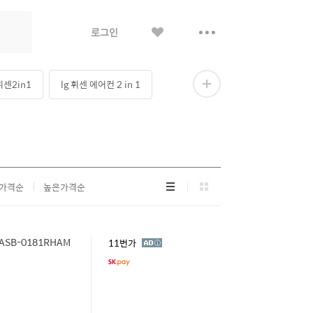
좋
더
로그인
아
보
요
기
휘센2in1
lg 휘센 에어컨 2 in 1
더
보
기
컨 인버터2in1
리
그
가격순
높은가격순
스
리
트
드
형
형
ASB-0181RHAM
광
11번가
고