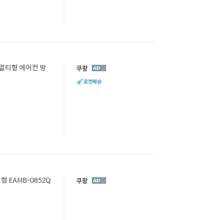
 1 멀티형 에어컨 방
광
쿠팡
고
형 EAMB-0852Q
광
쿠팡
고