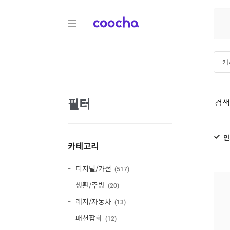
COOCHA
캐
에
필터
검
캐
인
카테고리
디지털/가전
517
생활/주방
20
레저/자동차
13
패션잡화
12