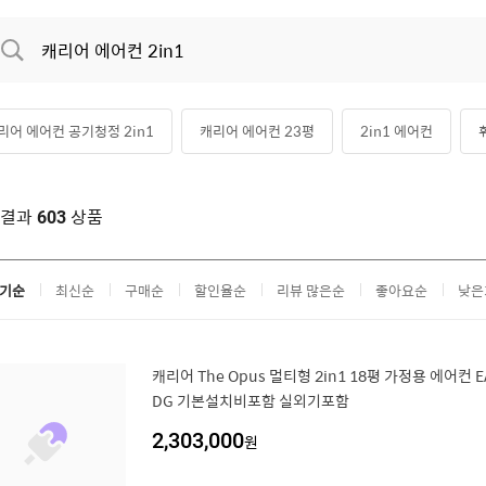
리어 에어컨 공기청정 2in1
캐리어 에어컨 23평
2in1 에어컨
어컨 2in1
캐리어 에어컨 2in1 18평
캐리어 에어컨
위니아 에어
색결과
상품
603
리어 에어컨 2in1 23평
기순
최신순
구매순
할인율순
리뷰 많은순
좋아요순
낮은
캐리어 The Opus 멀티형 2in1 18평 가정용 에어컨 E
DG 기본설치비포함 실외기포함
2,303,000
원