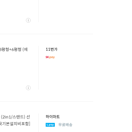
상
세
18평형+6평형 (에
11번가
상
세
(2in1/스탠드) 선
하이마트
 [전국기본설치비포함]
무료배송