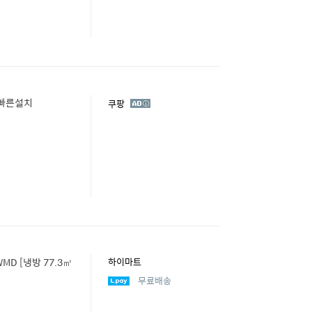
 빠른설치
광
쿠팡
고
MD [냉방 77.3㎥
하이마트
무료배송