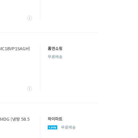
상
세
MC18VP1SAGH)
홈앤쇼핑
무료배송
상
세
DG (냉방 58.5
하이마트
무료배송