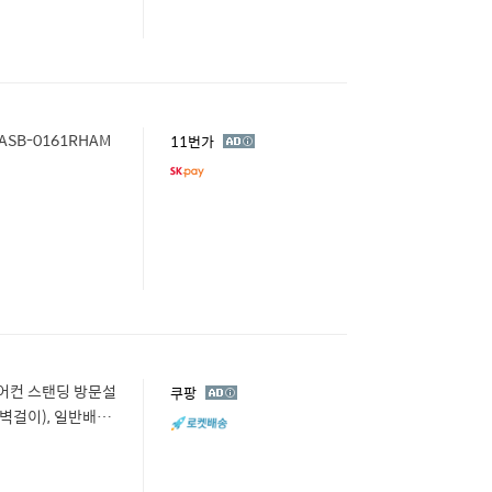
ASB-0161RHAM
광
11번가
고
 1 에어컨 스탠딩 방문설
광
쿠팡
고
ID(벽걸이), 일반배관