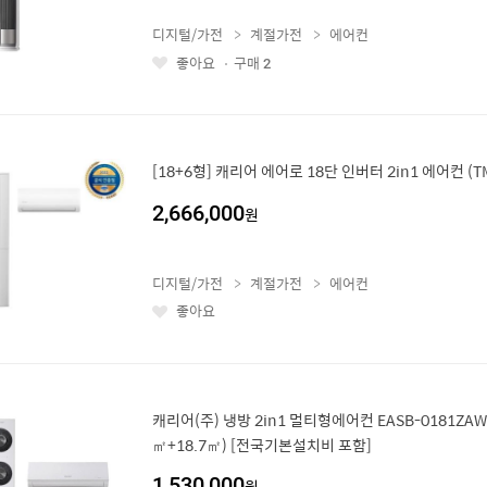
디지털/가전
계절가전
에어컨
좋아요
구매
2
좋
아
요
[18+6형] 캐리어 에어로 18단 인버터 2in1 에어컨 (T
2,666,000
원
디지털/가전
계절가전
에어컨
좋아요
좋
아
요
캐리어(주) 냉방 2in1 멀티형에어컨 EASB-0181ZAWM
㎡+18.7㎡) [전국기본설치비 포함]
1,530,000
원