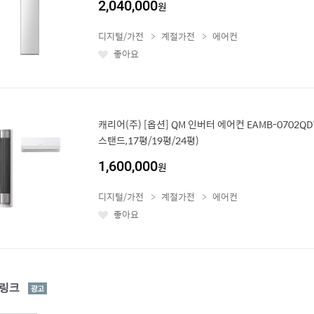
2,040,000
원
디지털/가전
계절가전
에어컨
좋아요
좋
아
요
캐리어(주) [옵션] QM 인버터 에어컨 EAMB-0702QDW
스탠드,17평/19평/24평)
1,600,000
원
디지털/가전
계절가전
에어컨
좋아요
좋
아
요
광
링크
고