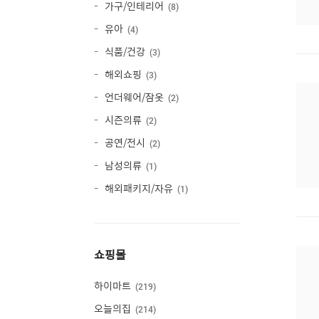
가구/인테리어
8
유아
4
식품/건강
3
해외쇼핑
3
언더웨어/잠옷
2
시즌의류
2
공연/전시
2
남성의류
1
해외패키지/자유
1
쇼핑몰
하이마트
219
오늘의집
214