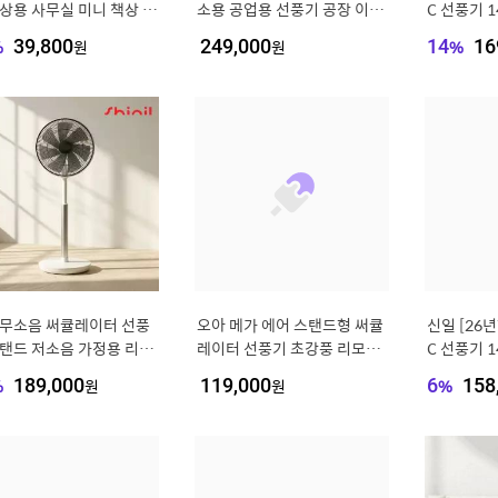
탁상용 사무실 미니 책상 소
소용 공업용 선풍기 공장 이동
C 선풍기 
공기순환기
식 써큘레이터
리모컨 무
%
39,800
원
249,000
원
14
%
16
이터 SIF-
 무소음 써큘레이터 선풍
오아 메가 에어 스탠드형 써큘
신일 [26
스탠드 저소음 가정용 리모
레이터 선풍기 초강풍 리모컨
C 선풍기 
LDC 에어 서큘레이트 국
BLDC 저소음 에어 스탠드 가
리모컨 스탠
%
189,000
원
119,000
원
6
%
158
정용 서큘레이터
-MQ14DC