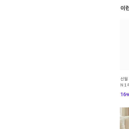
이런
신일 
N 1
스탠
16