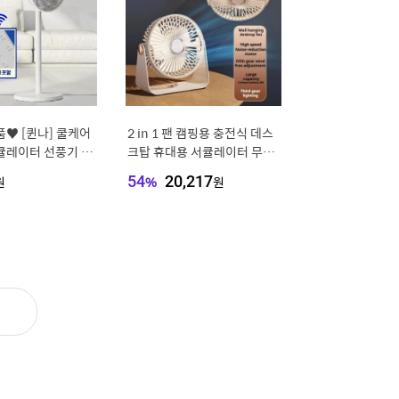
품♥ [퀸나] 쿨케어
2 in 1 팬 캠핑용 충전식 데스
큘레이터 선풍기 15
크탑 휴대용 서큘레이터 무선
리모컨
5단 속도 조절 USB 전기 선풍
원
54
%
20,217
원
기 LED 야간 조명 팬 사무실
가정용