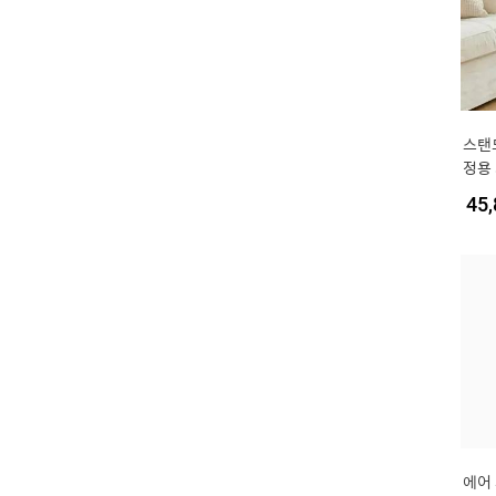
스탠
정용
공기
45,
에어