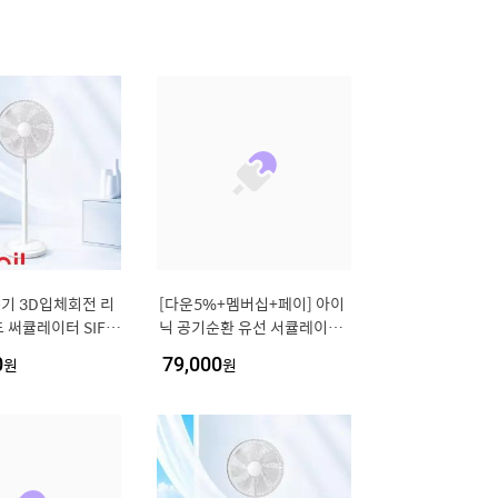
풍기 3D입체회전 리
[다운5%+멤버십+페이] 아이
 써큘레이터 SIF-
닉 공기순환 유선 서큘레이터
선풍기 iC01 리모컨 앱 기능
0
원
79,000
원
지원