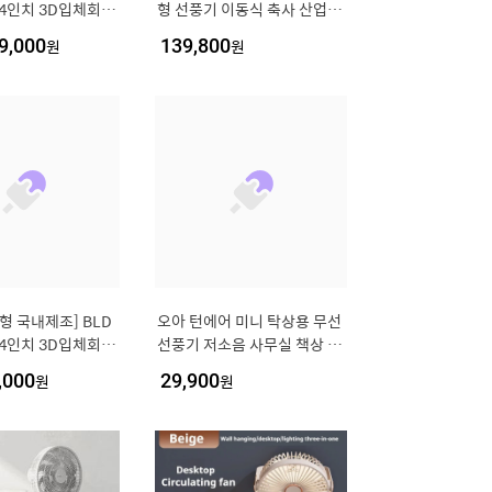
14인치 3D입체회전
형 선풍기 이동식 축사 산업용
소음 스탠드 써큘레
공장 서큘레이터 강풍기 배풍
9,000
원
139,800
원
MQ14DC
기 환풍기
년형 국내제조] BLD
오아 턴에어 미니 탁상용 무선
14인치 3D입체회전
선풍기 저소음 사무실 책상 US
드 서큘레이터 SIF
B 충전식 캠핑 소형 자동 좌우
,000
원
29,900
원
회전 BLDC 서큘레이터