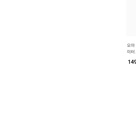
오아
이터 
저소
14
서큘