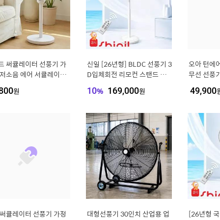
드 써큘레이터 선풍기 가
신일 [26년형] BLDC 선풍기 3
오아 턴에어
 저소음 에어 서큘레이터
D입체회전 리모컨 스탠드 써
무선 선풍기
순환기
큘레이터 SIF-MQ14DC
상 USB 
800
원
10
%
169,000
원
49,900
좌우회전 B
 써큘레이터 선풍기 가정
대형선풍기 30인치 산업용 업
[26년형 