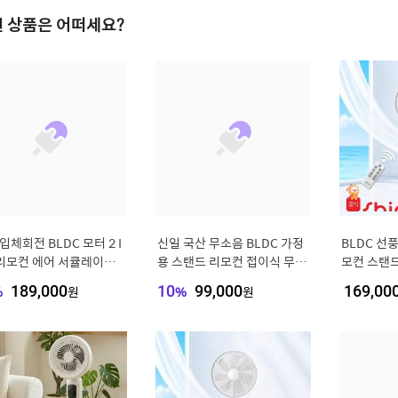
 상품은 어떠세요?
입체회전 BLDC 모터 2 I
신일 국산 무소음 BLDC 가정
BLDC 선
 리모컨 에어 서큘레이터
용 스탠드 리모컨 접이식 무선
모컨 스탠드
드 선풍기 16단계 풍속
선풍기 써큘레이터
MQ14DC
%
189,000
원
10
%
99,000
원
169,00