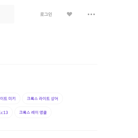
좋
더
로그인
아
보
요
기
이트 미키
크록스 라이트 상어
c13
크록스 레이 앵클