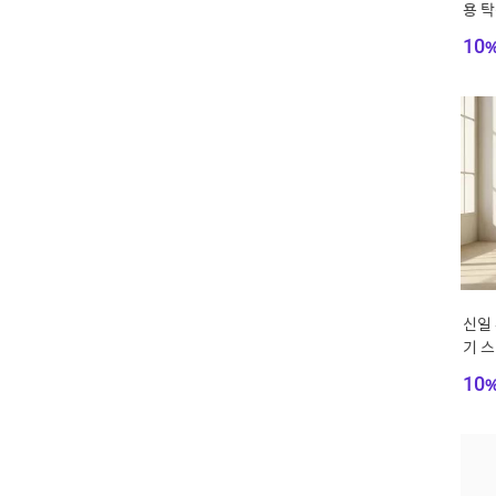
용 
형 
10
신일
기 
컨 B
10
산