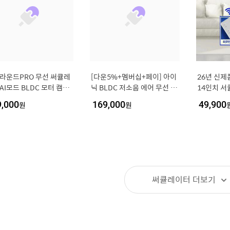
 라운드PRO 무선 써큘레
[다운5%+멤버십+페이] 아이
26년 신제
AI모드 BLDC 모터 캠핑
닉 BLDC 저소음 에어 무선 써
14인치 서
음 자연풍 리모컨 휴대용
큘레이터 iSC02 가정용 거실
엽날개 + 
9,000
원
169,000
원
49,900
레이터 선풍기
용 리모컨 스탠드 선풍기
써큘레이터
더보기