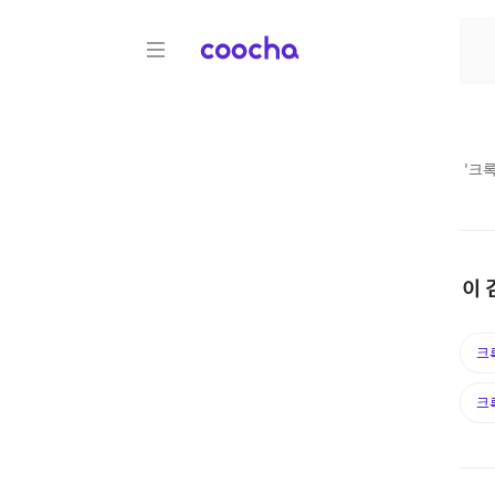
COOCHA
'
크록
이 
크
크