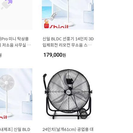
Pro 미니 탁상용
신일 BLDC 선풍기 14인치 3D
 저소음 사무실 책
입체회전 리모컨 무소음 스탠
충전식 캠핑 높이조절
드 써큘레이터 SIF-MQ14DC
원
179,000
원
LDC 서큘레이터
국내제조] 신일 BLD
24인치(날개61cm) 공업용 대