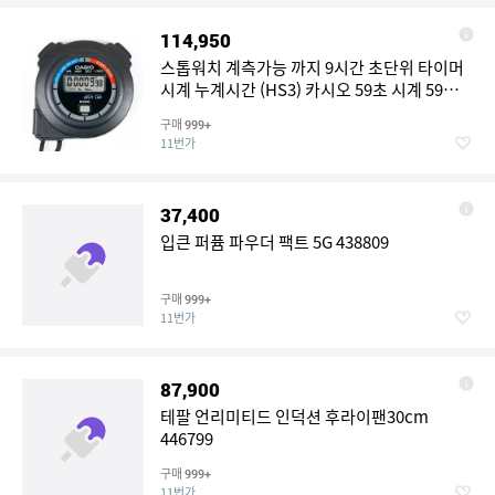
114,950
스톱워치 계측가능 까지 9시간 초단위 타이머
시계 누계시간 (HS3) 카시오 59초 시계 59분
초시계
구매
999+
11번가
37,400
입큰 퍼퓸 파우더 팩트 5G 438809
구매
999+
11번가
87,900
테팔 언리미티드 인덕션 후라이팬30cm
446799
구매
999+
11번가