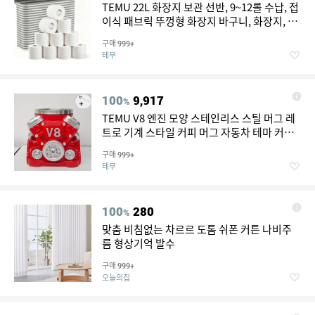
TEMU 22L 화장지 보관 선반, 9~12롤 수납, 접
이식 패브릭 뚜껑형 화장지 바구니, 화장지, 수
건, 세면도구용 독립형 욕실 티슈 정리대, 그레
구매
999+
이, 화장지 보관 용기
테무
100
9,917
%
TEMU V8 엔진 모양 스테인리스 스틸 머그 레
트로 기계 스타일 커피 머그 자동차 테마 커피
컵 정비사 남자친구 선물 충격 방지 내구성 남
구매
999+
성용 머그 아버지의 날 & 크리스마스 선물
테무
100
280
%
맞춤 비침없는 차르르 도톰 쉬폰 커튼 나비주
름 형상기억 발수
구매
999+
오늘의집