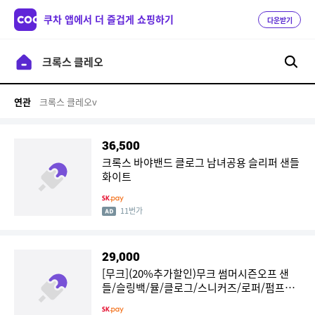
쿠차 앱에서 더 즐겁게 쇼핑하기
다운받기
크록스 클레오v
연관
36,500
크록스 바야밴드 클로그 남녀공용 슬리퍼 샌들
화이트
11번가
29,000
[무크](20%추가할인)무크 썸머시즌오프 샌
들/슬링백/뮬/클로그/스니커즈/로퍼/펌프스/
구두/플랫/컴포트/오픈/BEST 外