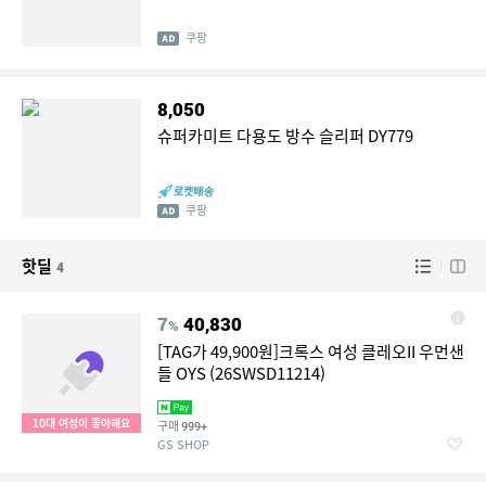
쿠팡
8,050
슈퍼카미트 다용도 방수 슬리퍼 DY779
쿠팡
핫딜
4
7
40,830
%
[TAG가 49,900원]크록스 여성 클레오II 우먼샌
들 OYS (26SWSD11214)
10대 여성이 좋아해요
구매
999+
GS SHOP