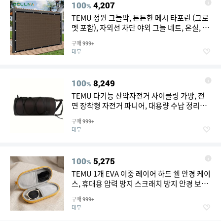
100
4,207
%
TEMU 정원 그늘막, 튼튼한 메시 타포린 (그로
멧 포함), 자외선 차단 야외 그늘 네트, 온실, 정
원, 파티오, 식물, 파빌리온에 적합, 커피 브라
구매
999+
운
테무
100
8,249
%
TEMU 다기능 산악자전거 사이클링 가방, 전
면 장착형 자전거 파니어, 대용량 수납 정리함,
비옷 보관 가방, 내구성 있는 통근 여행용 안장
구매
999+
가방, 편안한 필수 자전거 액세서리, 조절식 자
테무
전거 핸들바 가방 - 핸들 장착형 블랙 다용도 수
납칸 탑튜브 가방, 신축성 있는 고정 시스템이
있는 스타일리시한 원통형 디자인, 사이클링
100
5,275
%
필수품에 적합
TEMU 1개 EVA 이중 레이어 하드 쉘 안경 케이
스, 휴대용 압력 방지 스크래치 방지 안경 보관
상자, 하이-비 여성용 안경 보호 상자, 어버이날
구매
999+
발렌타인데이 선물 (안경 미포함)
테무