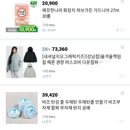
20,900
깨끗한나라 화장지 허브가든 가드니아 27m
30롤
구매
999+
GS SHOP
1
26
73,360
%
[내셔널지오그래픽키즈](강남점)올겨울책임
질 헤론 경량 머스코비 다운점퍼
K254UDW320
구매
999+
11번가
39,420
비즈 탄성 줄 우레탄 우레탄줄 만들기 비즈부
자재 팔찌 부자재 반지 공예
구매
999+
11번가