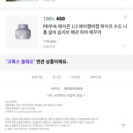
100
450
%
PB부속 에이콘 1/2 에어챔버캡 파이프 수도 니
플 설비 슬리브 배관 피비 메꾸라
구매
999+
오늘의집
'크록스 클레오'
연관 상품이에요.
회원가입
로그인
PC버전
APP다운
이용약관
개인정보처리방침
(주) 서치파이 사업자 정보
(주)서치파이
서울특별시 서초구 반포대로88, 반석빌딩 5층 대표이사 김태묵
사업자 등록번호: 388-81-01489
고객센터:
cs_coocha@coocha.com
쿠차는 상품에 직접 관여하지 않으며 상품주문, 배송 및 환불의 의무와 책임은 각 판매업체에 있습니다.
쿠차와 해당 상품을 판매하는 쇼핑몰에서 제공하는 상품정보와 가격은 일치하지 않을 수 있습니다.
해당 쇼핑몰에서 상품정보 및 가격을 반드시 확인하여 주시기 바랍니다.
© 2020. SearchFy Inc. All Rights Reserved.