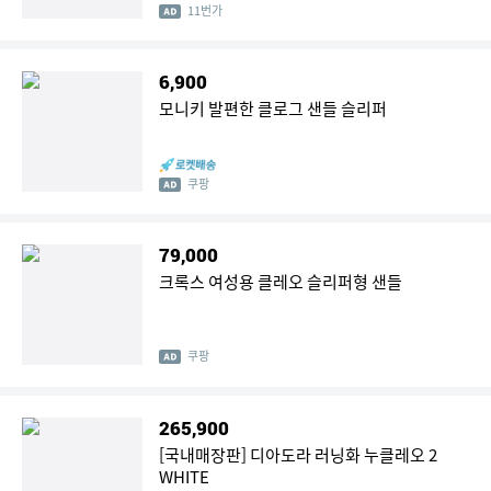
11번가
6,900
모니키 발편한 클로그 샌들 슬리퍼
쿠팡
79,000
크록스 여성용 클레오 슬리퍼형 샌들
쿠팡
265,900
[국내매장판] 디아도라 러닝화 누클레오 2
WHITE