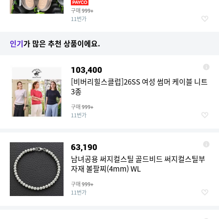
구매
999+
11번가
인기
가 많은 추천 상품이에요.
103,400
[비버리힐스클럽]26SS 여성 썸머 케이블 니트
3종
구매
999+
11번가
63,190
남녀공용 써지컬스틸 골드비드 써지컬스틸부
자재 볼팔찌(4mm) WL
구매
999+
11번가