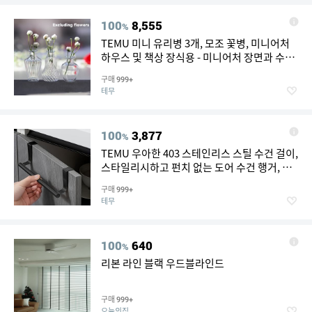
100
8,555
%
TEMU 미니 유리병 3개, 모조 꽃병, 미니어처
하우스 및 책상 장식용 - 미니어처 장면과 수집
용 게임 세트에 적합, 수집용 진열품 | 장난스러
구매
999+
운 미학 | 유리병
테무
100
3,877
%
TEMU 우아한 403 스테인리스 스틸 수건 걸이,
스타일리시하고 펀치 없는 도어 수건 행거, 욕
실 및 주방에서 수건을 보관하는 데 적합한 튼
구매
999+
튼한 수건 걸이
테무
100
640
%
리본 라인 블랙 우드블라인드
구매
999+
오늘의집