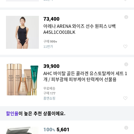
73,400
아레나 ARENA 와이즈 선수 원피스 U백
A4SL1CO01BLK
구매
999+
11번가
39,900
AHC 바이탈 골든 콜라겐 유스토탈케어 세트 1
개 / 피부광채 피부케어 탄력케어 선물용
무료배송
구매
177
홈앤쇼핑
할인율
이 높은 추천 상품이에요.
100
5,601
%