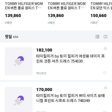
TOMMY HILFIGER WOM
TOMMY HILFIGER WOM
TOMMY HILF
EN 버튼 폴로 원피스 T22
EN 버튼 폴로 원피스 T22
EN 모던 믹스 
F6TDR030WT2C1G
F6TDR030WT2GWA
F6TDR031W
139,860
139,860
150,660
H패션
H패션
H패션
핫딜
656
182,100
타미힐피거 by 토미 힐피거 여성용 데이지 프
린트 코튼 셔츠 드레스 754030
머스트잇
170,000
타미힐피거 by 토미 힐피거 쁘띠 사이즈 보태
니컬 프린트 시프트 드레스 748349