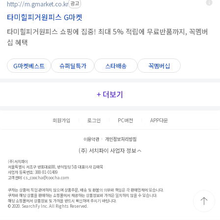
http://m.gmarket.co.kr
광고
타미힐피거원피스 G마켓
타미힐피거원피스 쇼핑에 집중! 최대 5% 적립에 무료반품까지, 꼭멤버
십 혜택
G마켓베스트
슈퍼딜특가
스타배송
꼭멤버십
+ 더보기
회원가입
로그인
PC버전
APP다운
이용약관
개인정보처리방침
(주) 서치파이 사업자 정보
(주)서치파이
서울특별시 서초구 반포대로88, 반석빌딩 5층 대표이사 김태묵
사업자 등록번호: 388-81-01489
고객센터:
cs_coocha@coocha.com
쿠차는 상품에 직접 관여하지 않으며 상품주문, 배송 및 환불의 의무와 책임은 각 판매업체에 있습니다.
쿠차와 해당 상품을 판매하는 쇼핑몰에서 제공하는 상품정보와 가격은 일치하지 않을 수 있습니다.
해당 쇼핑몰에서 상품정보 및 가격을 반드시 확인하여 주시기 바랍니다.
© 2020. SearchFy Inc. All Rights Reserved.