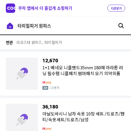
쿠차 앱에서 더 즐겁게 쇼핑하기
다운받기
라코스테 원피스,
타미힐피거
연관
12,670
1+1 베네오 니플밴드35mm 180매 마라톤 러
닝 필수템 니플패치 썸머패치 모기 의약외품
11번가
36,180
아날도바시니 남자 속옷 10장 세트 /드로즈/팬
티/속옷세트/드로즈/남성