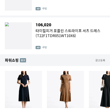
쿠팡
106,020
타미힐피거 포플린 스트라이프 셔츠 드레스
(T22F1TDR051WT10X6)
쿠팡
파워쇼핑
AD
광고등록