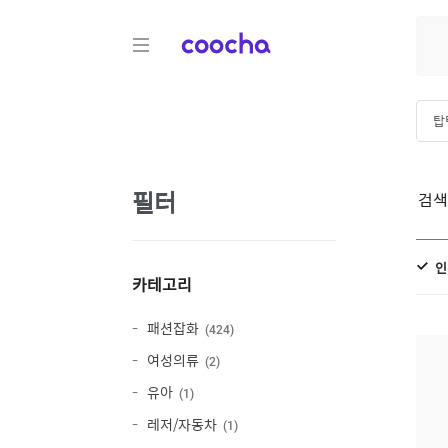
COOCHA
탑
아
필터
검
인
카테고리
패션잡화
424
여성의류
2
유아
1
레저/자동차
1