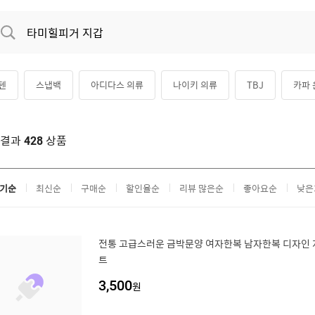
텐
스냅백
아디다스 의류
나이키 의류
TBJ
카파
디다스 바지
지이크
색결과
상품
428
기순
최신순
구매순
할인율순
리뷰 많은순
좋아요순
낮은
전통 고급스러운 금박문양 여자한복 남자한복 디자인 지
트
3,500
원