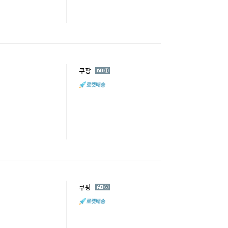
광
쿠팡
고
광
쿠팡
고