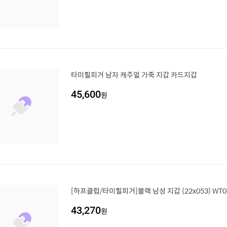
타미힐피거 남자 캐주얼 가죽 지갑 카드지갑
45,600
원
[하프클럽/타미힐피거]블랙 남성 지갑 (22x053) WT0
43,270
원