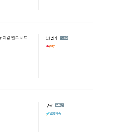
중 지갑 벨트 세트
광
11번가
고
광
쿠팡
고