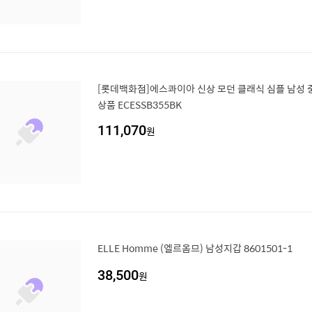
[롯데백화점]에스콰이아 신상 모던 클래식 심플 남성 
상품 ECESSB355BK
111,070
원
ELLE Homme (엘르옴므) 남성지갑 8601501-1
38,500
원