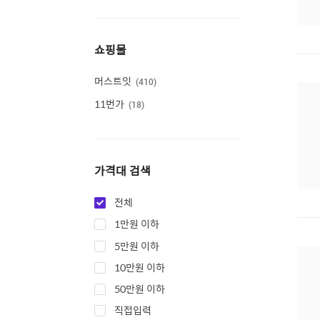
쇼핑몰
머스트잇
410
11번가
18
가격대 검색
전체
1만원 이하
5만원 이하
10만원 이하
50만원 이하
직접입력