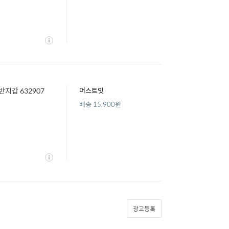
상
세
반지갑 632907
머스트잇
배송 15,900원
상
세
광고등록