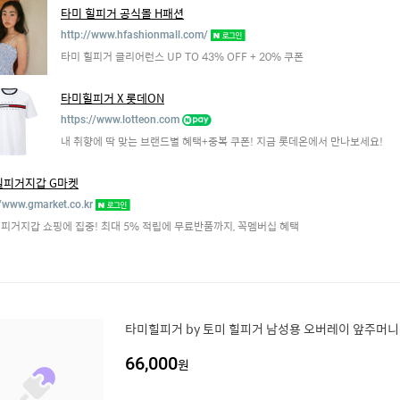
타미 힐피거 공식몰 H패션
http://www.hfashionmall.com/
타미 힐피거 클리어런스 UP TO 43% OFF + 20% 쿠폰
타미힐피거 X 롯데ON
https://www.lotteon.com
내 취향에 딱 맞는 브랜드별 혜택+중복 쿠폰! 지금 롯데온에서 만나보세요!
힐피거지갑 G마켓
//www.gmarket.co.kr
피거지갑 쇼핑에 집중! 최대 5% 적립에 무료반품까지, 꼭멤버십 혜택
타미힐피거 by 토미 힐피거 남성용 오버레이 앞주머니 지
66,000
원