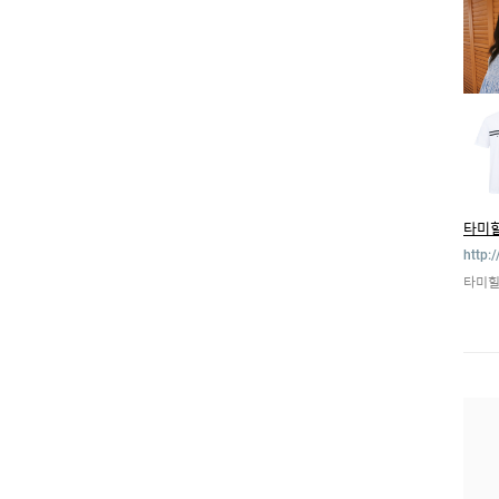
타미
http:
타미힐