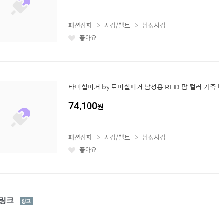
패션잡화
지갑/벨트
남성지갑
좋아요
좋
아
요
타미힐피거 by 토미힐피거 남성용 RFID 팝 컬러 가죽 
74,100
원
패션잡화
지갑/벨트
남성지갑
좋아요
좋
아
요
광
링크
고