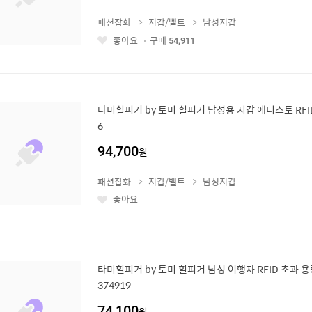
패션잡화
지갑/벨트
남성지갑
좋아요
구매
54,911
좋
아
요
타미힐피거 by 토미 힐피거 남성용 지갑 에디스토 RFID
6
94,700
원
패션잡화
지갑/벨트
남성지갑
좋아요
좋
아
요
타미힐피거 by 토미 힐피거 남성 여행자 RFID 초과 
374919
74,100
원