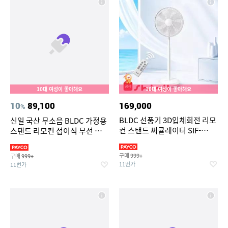
10대 여성이 좋아해요
10대 여성이 좋아해요
10
89,100
169,000
%
BLDC 선풍기 3D입체회전 리모
신일 국산 무소음 BLDC 가정용
컨 스탠드 써큘레이터 SIF-
스탠드 리모컨 접이식 무선 선풍
MQ14DC
기 써큘레이터
구매
구매
999+
999+
11번가
11번가