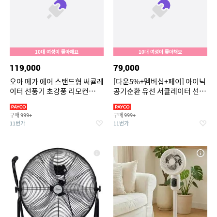
10대 여성이 좋아해요
10대 여성이 좋아해요
119,000
79,000
오아 메가 에어 스탠드형 써큘레
[다운5%+멤버십+페이] 아이닉
이터 선풍기 초강풍 리모컨
공기순환 유선 서큘레이터 선풍
BLDC 저소음 에어 스탠드 가정
기 iC01 리모컨 앱 기능 지원
용 서큘레이터
구매
구매
999+
999+
11번가
11번가