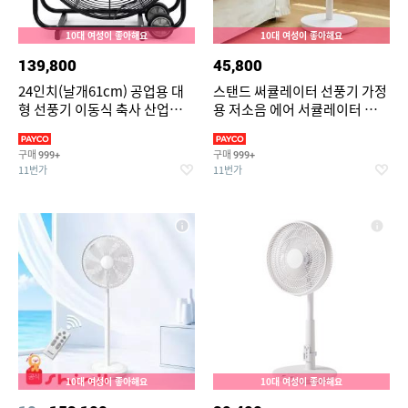
10대 여성이 좋아해요
10대 여성이 좋아해요
139,800
45,800
24인치(날개61cm) 공업용 대
스탠드 써큘레이터 선풍기 가정
형 선풍기 이동식 축사 산업용
용 저소음 에어 서큘레이터 공기
공장 서큘레이터 강풍기 배풍기
순환기
환풍기
구매
구매
999+
999+
11번가
11번가
10대 여성이 좋아해요
10대 여성이 좋아해요