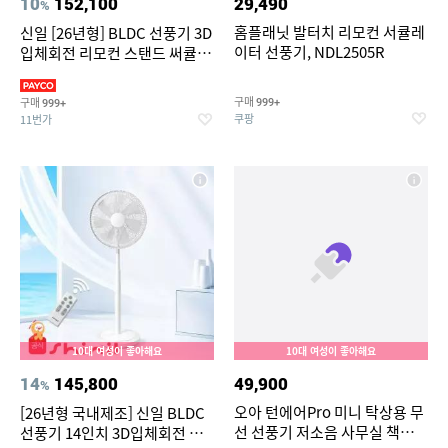
10
152,100
29,490
%
홈플래닛 발터치 리모컨 서큘레
신일 [26년형] BLDC 선풍기 3D
이터 선풍기, NDL2505R
입체회전 리모컨 스탠드 써큘레
이터 SIF-MQ14DC
구매
구매
999+
999+
쿠팡
11번가
10대 여성이 좋아해요
10대 여성이 좋아해요
14
145,800
49,900
%
오아 턴에어Pro 미니 탁상용 무
[26년형 국내제조] 신일 BLDC
선 선풍기 저소음 사무실 책상
선풍기 14인치 3D입체회전 리