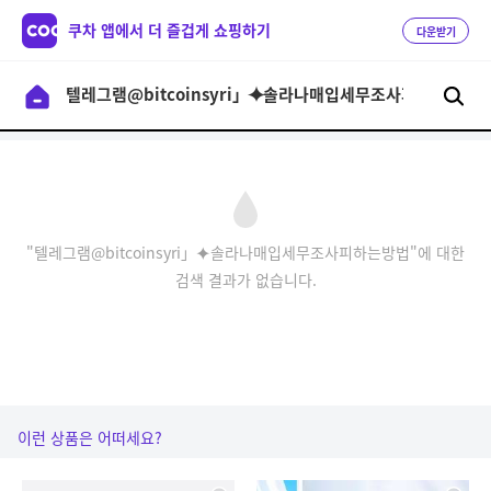
쿠차 앱에서 더 즐겁게 쇼핑하기
다운받기
"텔레그램@bitcoinsyri」⯌솔라나매입세무조사피하는방법"에 대한
검색 결과가 없습니다.
이런 상품은 어떠세요?