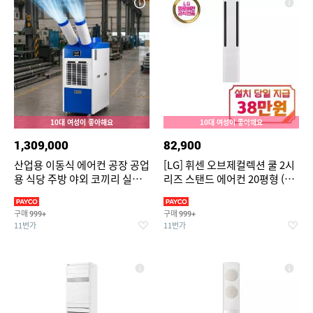
10대 여성이 좋아해요
10대 여성이 좋아해요
1,309,000
82,900
산업용 이동식 에어컨 공장 공업
[LG] 휘센 오브제컬렉션 쿨 2시
용 식당 주방 야외 코끼리 실속
리즈 스탠드 에어컨 20평형 (에
형 에어컨 2구
센스 화이트) / FQ20FC2EA1
구매
구매
999+
999+
11번가
11번가