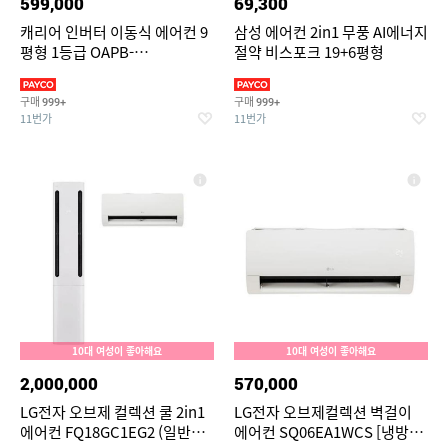
599,000
69,300
캐리어 인버터 이동식 에어컨 9
삼성 에어컨 2in1 무풍 AI에너지
평형 1등급 OAPB-
절약 비스포크 19+6평형
0090JDWSD 자가설치
구매
구매
999+
999+
11번가
11번가
10대 여성이 좋아해요
10대 여성이 좋아해요
2,000,000
570,000
LG전자 오브제 컬렉션 쿨 2in1
LG전자 오브제컬렉션 벽걸이
에어컨 FQ18GC1EG2 (일반배
에어컨 SQ06EA1WCS [냉방