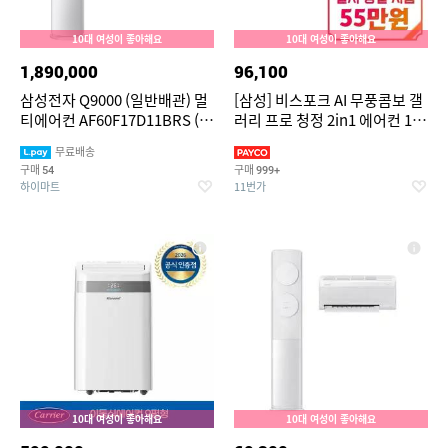
10대 여성이 좋아해요
10대 여성이 좋아해요
1,890,000
96,100
삼성전자 Q9000 (일반배관) 멀
[삼성] 비스포크 AI 무풍콤보 갤
티에어컨 AF60F17D11BRS (냉
러리 프로 청정 2in1 에어컨 17
방 56.9㎡+18.7㎡) 실외기포함
평형+6평형 (에센셜 화이트/에
무료배송
[전국기본설치비 포함]
센셜 화이트) /
구매
구매
54
999+
AF90H17D35WRS
하이마트
11번가
10대 여성이 좋아해요
10대 여성이 좋아해요