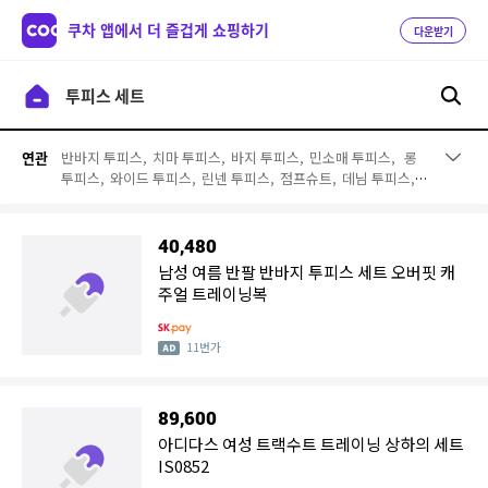
쿠차 앱에서 더 즐겁게 쇼핑하기
다운받기
반바지 투피스,
치마 투피스,
바지 투피스,
민소매 투피스,
롱
연관
투피스,
와이드 투피스,
린넨 투피스,
점프슈트,
데님 투피스,
정장 투피스,
빅사이즈 투피스,
플리츠 투피스,
투피스,
여성투
피스,
투피스 원피스,
트위드 투피스,
뷔스티에 투피스,
투피스
정장,
여름투피스 세트,
점프 수트
40,480
남성 여름 반팔 반바지 투피스 세트 오버핏 캐
주얼 트레이닝복
11번가
89,600
아디다스 여성 트랙수트 트레이닝 상하의 세트
IS0852