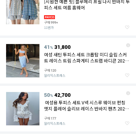
[시원한 예쁜 핏] 블루메리 프릴 나시 반바지 투
피스 세트 여름 홈웨어
구매
999+
11번가
41
31,800
%
여성 새틴 투피스 세트 크롭탑 미디 슬립 스커
트 레이스 트림 스파게티 스트랩 바디콘 2026
여름 파티 휴가 캐주얼 시크 신상품
구매
120
알리익스프레스
50
42,700
%
여성용 투피스 세트 V넥 시스루 웨이브 펀칭
엣지 플레어 슬리브 레이스 반바지 팬츠 2026
여름 휴가 파티 의상
구매
177
알리익스프레스