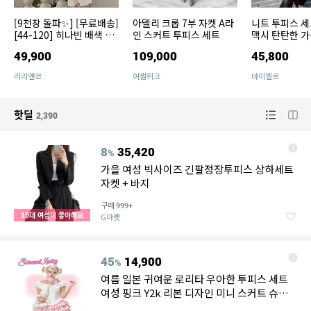
[9천장 돌파✨] [무료배송]
아델리 크롭 7부 자켓 A라
니트 투피스 세
[44-120] 히나빈 배색 리
인 스커트 투피스 세트
맥시 탄탄한 가
본 머메이드 롱 투피스 세
성투피스
49,900
109,000
45,800
트 (끈조절)( 여름-하객룩-
데이트룩-데일리룩-출근
리리앤코
어썸위크
바이엘르
룩-휴가룩-여행룩-여름하
객룩-빅사이즈-120
핫딜
2,390
8
35,420
%
가을 여성 빅사이즈 긴팔정장투피스 상하세트
자켓 + 바지
구매
999+
10대 여성이 좋아해요
G마켓
45
14,900
%
여름 일본 귀여운 로리타 우아한 투피스 세트
여성 핑크 Y2k 리본 디자인 미니 스커트 슈트
여성 공주 달콤하고 시크한 의상