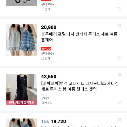
구매
999+
11번가
20,900
블루메리 프릴 나시 반바지 투피스 세트 여름
홈웨어
구매
999+
11번가
43,650
[삐까삐까]여성 코디세트 나시 원피스 가디건
세트 투피스 봄 여름 원피스 셋업
구매
3
10대 여성이 좋아해요
홈앤쇼핑
15
19,720
%