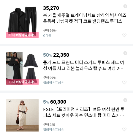
35,270
봄 가을 캐주얼 트레이닝세트 상하의 빅사이즈
운동복 남성자켓 점퍼 코트 밴딩팬츠 투피스
구매
999+
10대 여성이 좋아해요
G마켓
50
22,350
%
폴카 도트 프린트 미디 스커트 투피스 세트 여
성 여름 시크 리본 블라우스 탑 슈트 여성 2피
스 의상
구매
999+
10대 여성이 좋아해요
알리익스프레스
5
60,300
%
FSLE【프리미엄 시리즈】여름 여성 린넨 투
피스 세트 컷아웃 자수 민소매 탑 미디 스커트
보호 비치 휴가 스타일
구매
225
알리익스프레스