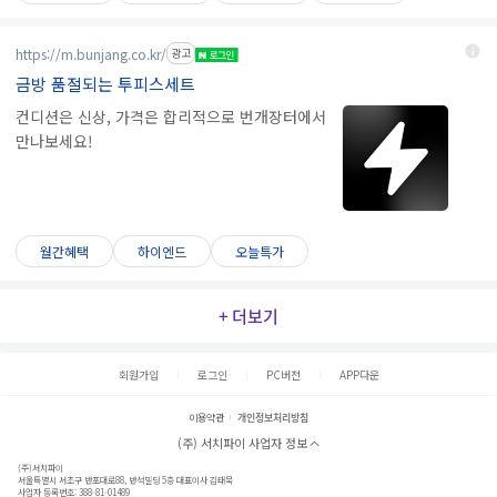
https://m.bunjang.co.kr/
광고
금방 품절되는 투피스세트
컨디션은 신상, 가격은 합리적으로 번개장터에서
만나보세요!
월간혜택
하이엔드
오늘특가
+ 더보기
회원가입
로그인
PC버전
APP다운
이용약관
개인정보처리방침
(주) 서치파이 사업자 정보
(주)서치파이
서울특별시 서초구 반포대로88, 반석빌딩 5층 대표이사 김태묵
사업자 등록번호: 388-81-01489