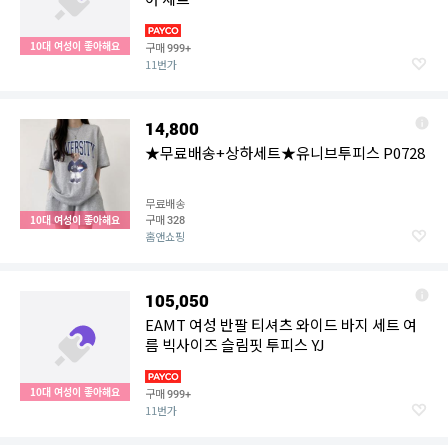
10대 여성이 좋아해요
구매
999+
11번가
14,800
★무료배송+상하세트★유니브투피스 P0728
무료배송
구매
10대 여성이 좋아해요
328
홈앤쇼핑
105,050
EAMT 여성 반팔 티셔츠 와이드 바지 세트 여
름 빅사이즈 슬림핏 투피스 YJ
10대 여성이 좋아해요
구매
999+
11번가