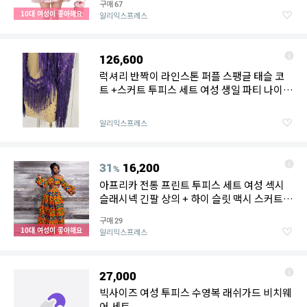
구매
67
10대 여성이 좋아해요
알리익스프레스
126,600
럭셔리 반짝이 라인스톤 퍼플 스팽글 태슬 코
트 +스커트 투피스 세트 여성 생일 파티 나이트
클럽 무대 공연 의상
알리익스프레스
31
16,200
%
아프리카 전통 프린트 투피스 세트 여성 섹시
슬래시넥 긴팔 상의 + 하이 슬릿 맥시 스커트
여름 캐주얼 여성 정장
구매
29
10대 여성이 좋아해요
알리익스프레스
27,000
빅사이즈 여성 투피스 수영복 래쉬가드 비치웨
어 세트