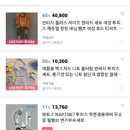
45
40,800
%
빈티지 플러스 사이즈 청바지 세트 여성 투피
스 캐주얼 정장 데님 팬츠 여성 후드 티셔츠 프
린트 청바지 세트
구매
627
10대 여성이 좋아해요
알리익스프레스
50
10,300
%
여름용 텍스처드 니트 홀터탑 반바지 투피스
세트, 통기성 있는 니트 원단과 결합된 클래식
해양풍 스트라이프, 이상적인 선택
구매
724
10대 여성이 좋아해요
알리익스프레스
11
13,760
%
와토스 NAP138I7 투피스 측면겸용레버 무소
음 필밸브 변기부속세트