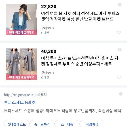
22,820
여성 여름 봄 자켓 점퍼 정장 세트 바지 투피스
셋업 정장자켓 여성 린넨 반팔 자켓 브랜드
구매
999+
10대 여성이 좋아해요
G마켓
40,300
여성 투피스/세트/초추천중년여성 원피스 자
켓 정장세트 투피스 중년 여성투피스세트
구매
999+
10대 여성이 좋아해요
G마켓
http://m.gmarket.co.kr
광고
투피스세트 G마켓
투피스세트 쇼핑에 집중! 최대 5% 적립에 무료반품까지, 꼭멤버십 혜택
G마켓베스트
슈퍼딜특가
스타배송
꼭멤버십