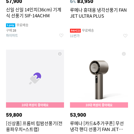
57,900
6
83,950
%
신일 신일 14인치(36cm) 기계
루메나 휴대용 냉각선풍기 FAN
식 선풍기 SIF-14ACHM
JET ULTRA PLUS
무료배송
구매
무료배송
28
하이마트
11번가
10대 여성이 좋아해요
10대 여성이 좋아해요
59,800
53,900
[신상품] 프롬비 립밤선풍기(전
루메나 [카드&추가쿠폰] 무선
용파우치+스트랩)
냉각 핸디 선풍기 FAN JET