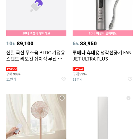
10대 여성이 좋아해요
10대 여성이 좋아해요
10
89,100
6
83,950
%
%
신일 국산 무소음 BLDC 가정용
루메나 휴대용 냉각선풍기 FAN
스탠드 리모컨 접이식 무선 선풍
JET ULTRA PLUS
기 써큘레이터
구매
구매
999+
999+
11번가
11번가