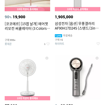
10대 여성이 좋아해요
10대 여성이 좋아해요
90
19,900
1,905,000
%
삼성전자 [옵션] 무풍갤러리
[코코에르] [15엽 날개] 에어젯
AF90H17D24S (스탠드/2in1/
리모컨 써큘레이터 (3 Colors
일반,매립배관 선택) (56.9
택1)
무료배송
㎡/56.9+18.7㎡) 실외기포함
구매
구매
15
999+
[전국기본설치비 포함]
하이마트
롯데온
6
10대 여성이 좋아해요