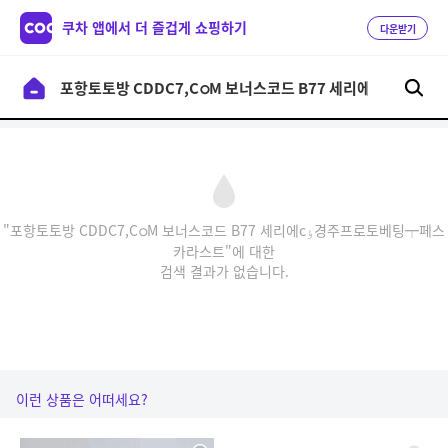
쿠차 앱에서 더 즐겁게 쇼핑하기
다운받기
"포항토토방 CDDC7,CഠM 보너스코드 B77 세리에cٶ경주프로토베팅┯페스
카라스트"에 대한
검색 결과가 없습니다.
이런 상품은 어떠세요?