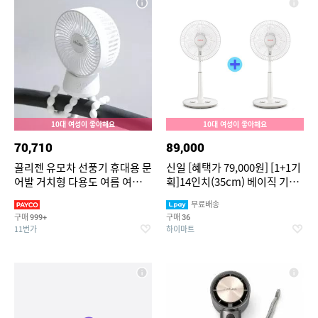
10대 여성이 좋아해요
10대 여성이 좋아해요
70,710
89,000
끌리젠 유모차 선풍기 휴대용 문
신일 [혜택가 79,000원] [1+1기
어발 거치형 다용도 여름 여행용
획]14인치(35cm) 베이직 기계
MNS
식 선풍기 SIF-TS14HM (5엽 날
무료배송
개, 3단계 풍속, 타이머)
구매
구매
999+
36
11번가
하이마트