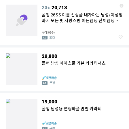
23
20,713
%
폴햄 26SS 여름 신상품 내가아는 남성/여성청
바지 모든 핏 사방스판 히든밴딩 전체밴딩 와
이드 6종택1
구매
999+
SSG
29,800
폴햄 남성 아이스쿨 기본 카라티셔츠
쿠팡
19,000
폴햄 남성용 변형와플 반팔 카라티
쿠팡