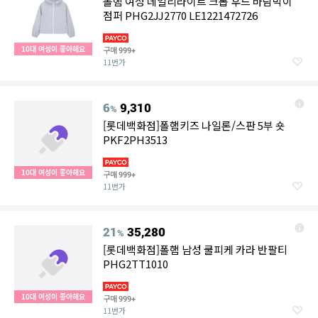
폴햄 여성 데일리라이트 크롭 후드 바람막이
점퍼 PHG2JJ2770 LE1221472726
10대 여성이 좋아해요
구매
999+
11번가
6
9,310
%
[롯데백화점]폴햄키즈 나일론/스판 5부 숏
PKF2PH3513
10대 여성이 좋아해요
구매
999+
11번가
21
35,280
%
[롯데백화점]폴햄 남성 쿨피케 카라 반팔티
PHG2TT1010
10대 여성이 좋아해요
구매
999+
11번가