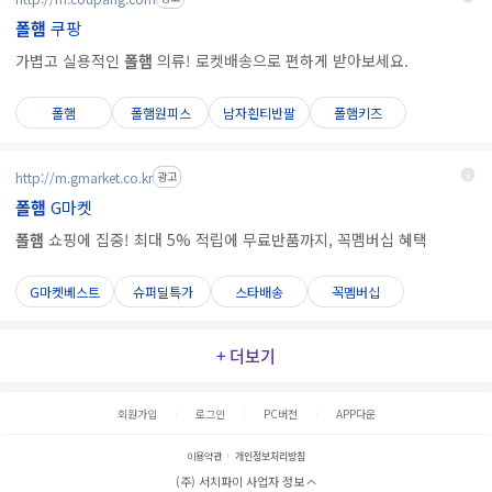
폴햄
쿠팡
가볍고 실용적인
폴햄
의류! 로켓배송으로 편하게 받아보세요.
폴햄
폴햄원피스
남자흰티반팔
폴햄키즈
http://m.gmarket.co.kr
광고
폴햄
G마켓
폴햄
쇼핑에 집중! 최대 5% 적립에 무료반품까지, 꼭멤버십 혜택
G마켓베스트
슈퍼딜특가
스타배송
꼭멤버십
+ 더보기
회원가입
로그인
PC버전
APP다운
이용약관
개인정보처리방침
(주) 서치파이 사업자 정보