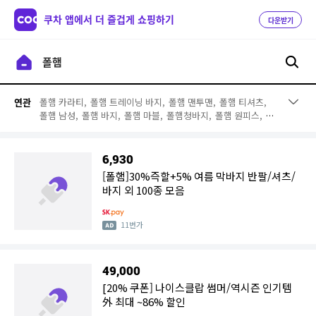
쿠차 앱에서 더 즐겁게 쇼핑하기
다운받기
폴햄 카라티,
폴햄 트레이닝 바지,
폴햄 맨투맨,
폴햄 티셔츠,
연관
폴햄 남성,
폴햄 바지,
폴햄 마블,
폴햄청바지,
폴햄 원피스,
폴
햄 패딩,
폴햄 슬랙스,
폴햄바람막이,
폴햄 후드티,
폴햄 니트,
폴햄 더블부스트,
폴햄 구스다운,
폴햄 더블부스트 구스다운,
폴햄 더블부스트 구스다운 3030,
폴햄 패딩조끼,
폴햄 후드
6,930
[폴햄]30%즉할+5% 여름 막바지 반팔/셔츠/
바지 외 100종 모음
11번가
49,000
[20% 쿠폰] 나이스클랍 썸머/역시즌 인기템
外 최대 ~86% 할인