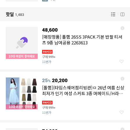
핫딜
1,483
48,600
[매장정품] 폴햄 26SS 3PACK 기본 반팔 티셔
츠 9종 남여공용 2263613
10대 여성이 좋아해요
구매
999+
11번가
25
20,200
%
[폴햄](타임스퀘어점리빙관)ㅁ 26년 여름 신상
최저가 인기 여성 스커트 3종 머메이드/H라
인/레이스
10대 여성이 좋아해요
구매
999+
11번가