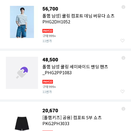
56,700
폴햄 남성) 쿨링 컴포트 데님 버뮤다 쇼츠
PHG2DH1052
구매
999+
11번가
48,500
폴햄 남성 쿨링 세미와이드 밴딩 팬츠
_PHG2PP1083
구매
999+
11번가
20,670
[폴햄키즈] 공용) 컴포트 5부 쇼츠
PKG2PH3033