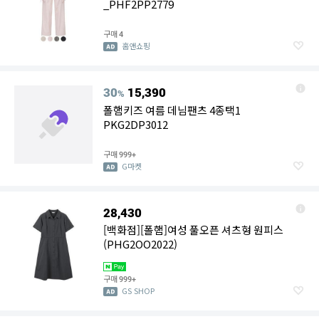
_PHF2PP2779
구매
4
홈앤쇼핑
30
15,390
%
폴햄키즈 여름 데님팬츠 4종택1
PKG2DP3012
구매
999+
G마켓
28,430
[백화점][폴햄]여성 풀오픈 셔츠형 원피스
(PHG2OO2022)
구매
999+
GS SHOP