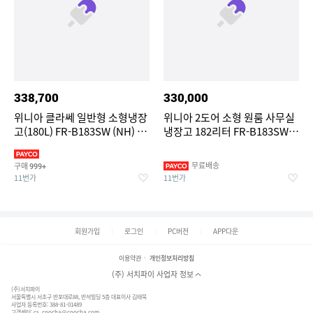
338,700
330,000
위니아 클라쎄 일반형 소형냉장
위니아 2도어 소형 원룸 사무실
고(180L) FR-B183SW (NH) 지
냉장고 182리터 FR-B183SW
역별 차등 요금
가정용 1인가구 화이트
무료배송
구매
999+
11번가
11번가
회원가입
로그인
PC버전
APP다운
이용약관
개인정보처리방침
(주) 서치파이 사업자 정보
(주)서치파이
서울특별시 서초구 반포대로88, 반석빌딩 5층 대표이사 김태묵
사업자 등록번호: 388-81-01489
고객센터:
cs_coocha@coocha.com