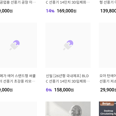
 공업용 선풍기 공장 이동
C 선풍기 14인치 3D입체회전
형 선풍기 
써큘레이터
리모컨 무소음 스탠드 써큘레
공장 서큘
9,000
원
14
%
169,000
원
139,80
이터 SIF-MQ14DC
기 환풍기
 메가 에어 스탠드형 써큘
신일 [26년형 국내제조] BLD
오아 턴에어
터 선풍기 초강풍 리모컨
C 선풍기 14인치 3D입체회전
선풍기 저소
C 저소음 에어 스탠드 가
리모컨 스탠드 서큘레이터 SIF
B 충전식 
9,000
원
6
%
158,000
원
29,900
 서큘레이터
-MQ14DC
회전 BLD