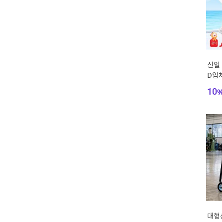
신일 
D입
큘레이
10
대형