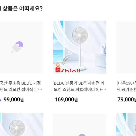
 상품은 어떠세요?
국산 무소음 BLDC 가정
BLDC 선풍기 3D입체회전 리
[다운5%+
스탠드 리모컨 접이식 무선
모컨 스탠드 써큘레이터 SIF-
닉 공기순
기 써큘레이터
MQ14DC
선풍기 iC
%
99,000
원
169,000
원
79,000
지원