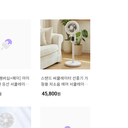
멤버십+페이] 아이
스탠드 써큘레이터 선풍기 가
환 유선 서큘레이터
정용 저소음 에어 서큘레이터
01 리모컨 앱 기능
공기순환기
원
45,800
원