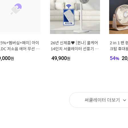
운5%+멤버십+페이] 아이
26년 신제품♥ [퀸나] 쿨케어
2 in 1 
LDC 저소음 에어 무선 써
14인치 서큘레이터 선풍기 15
크탑 휴대
터 iSC02 가정용 거실
엽날개 + 리모컨
5단 속도 
9,000
원
49,900
원
54
%
20
리모컨 스탠드 선풍기
기 LED 
가정용
써큘레이터
더보기