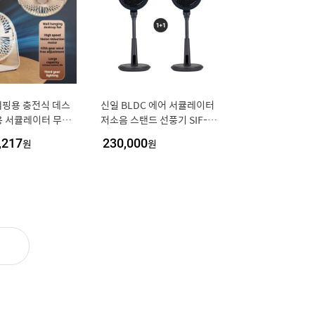
팬 캠핑용 충전식 데스
신일 BLDC 에어 서큘레이터
용 서큘레이터 무선
저소음 스탠드 선풍기 SIF-PA
조절 USB 전기 선풍
40WS (1+1)
,217
원
230,000
원
야간 조명 팬 사무실