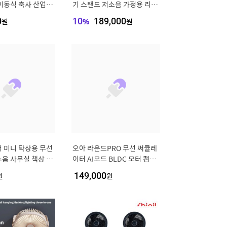
이동식 축사 산업용
기 스탠드 저소음 가정용 리모
레이터 강풍기 배풍
컨 BLDC 에어 서큘레이트 국
0
원
10
%
189,000
원
산
 미니 탁상용 무선
오아 라운드PRO 무선 써큘레
음 사무실 책상 US
이터 AI모드 BLDC 모터 캠핑
캠핑 소형 자동 좌우
저소음 자연풍 리모컨 휴대용
원
149,000
원
C 서큘레이터
서큘레이터 선풍기