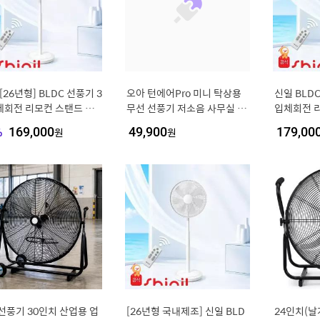
[26년형] BLDC 선풍기 3
오아 턴에어Pro 미니 탁상용
신일 BLDC
체회전 리모컨 스탠드 써
무선 선풍기 저소음 사무실 책
입체회전 
터 SIF-MQ14DC
상 USB 충전식 캠핑 높이조절
드 써큘레이
%
169,000
원
49,900
원
179,00
좌우회전 BLDC 서큘레이터
선풍기 30인치 산업용 업
[26년형 국내제조] 신일 BLD
24인치(날