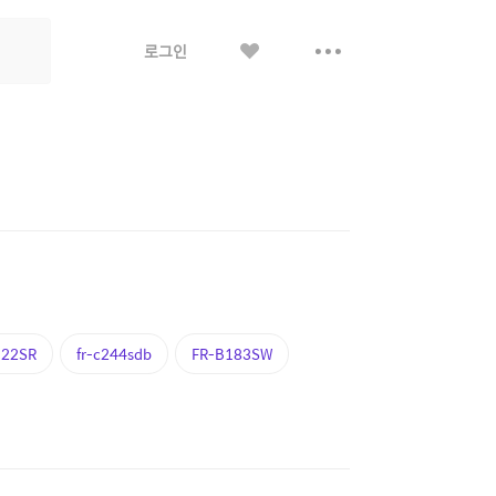
좋
더
로그인
아
보
요
기
522SR
fr-c244sdb
FR-B183SW