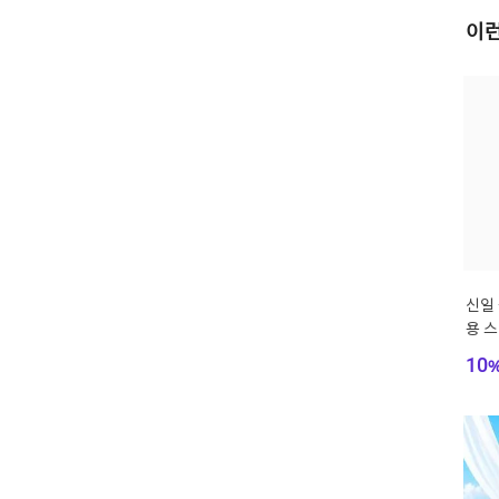
이런
신일 
용 
선풍
10