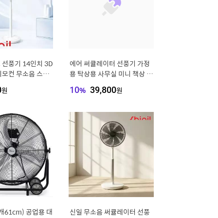
 선풍기 14인치 3D
에어 써큘레이터 선풍기 가정
리모컨 무소음 스탠
용 탁상용 사무실 미니 책상 소
터 SIF-MQ14DC
형 공기순환기
0
원
10
%
39,800
원
개61cm) 공업용 대
신일 무소음 써큘레이터 선풍