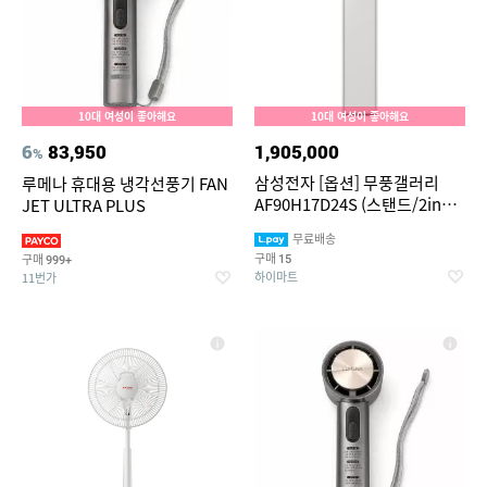
10대 여성이 좋아해요
10대 여성이 좋아해요
6
83,950
1,905,000
%
삼성전자 [옵션] 무풍갤러리
루메나 휴대용 냉각선풍기 FAN
AF90H17D24S (스탠드/2in1/
JET ULTRA PLUS
일반,매립배관 선택) (56.9
무료배송
㎡/56.9+18.7㎡) 실외기포함
구매
구매
15
999+
[전국기본설치비 포함]
하이마트
11번가