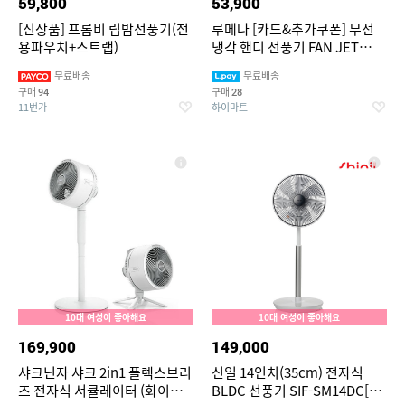
59,800
53,900
[신상품] 프롬비 립밤선풍기(전
루메나 [카드&추가쿠폰] 무선
용파우치+스트랩)
냉각 핸디 선풍기 FAN JET
ULTRA(티타늄베이지)[최대 18
무료배송
무료배송
시간 무선/100단풍속/BLDC항
구매
구매
94
28
공모터]
11번가
하이마트
10대 여성이 좋아해요
10대 여성이 좋아해요
169,900
149,000
샤크닌자 샤크 2in1 플렉스브리
신일 14인치(35cm) 전자식
즈 전자식 서큘레이터 (화이트)
BLDC 선풍기 SIF-SM14DC[7