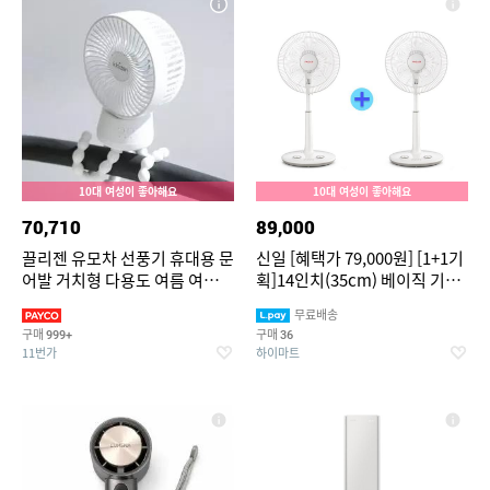
10대 여성이 좋아해요
10대 여성이 좋아해요
70,710
89,000
끌리젠 유모차 선풍기 휴대용 문
신일 [혜택가 79,000원] [1+1기
어발 거치형 다용도 여름 여행용
획]14인치(35cm) 베이직 기계
MNS
식 선풍기 SIF-TS14HM (5엽 날
무료배송
개, 3단계 풍속, 타이머)
구매
구매
999+
36
11번가
하이마트