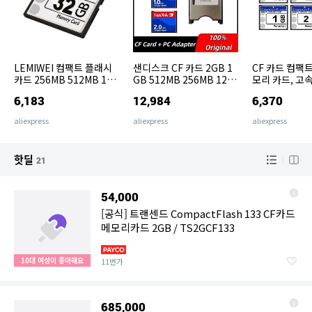
LEMIWEI 컴팩트 플래시
샌디스크 CF 카드 2GB 1
CF 카드 컴팩
카드 256MB 512MB 1G
GB 512MB 256MB 128
모리 카드, 고
B 2GB 4GB CF 카드 카메
MB 64MB 32MB 산업용
카메라 저장 카드
6,183
12,984
6,370
라 용 8GB 16GB 32GB 6
컴팩트 플래시 카드 (프랭
32GB, 16GB,
4GB 컴팩트 플래시 메모
크, 파누크, CNC, 미쓰비
B, 2GB, 1GB,
aliexpress
aliexpress
aliexpress
리 카드
시용 어댑터 포함)
56MB
핫딜
21
54,000
[공식] 트랜센드 CompactFlash 133 CF카드
메모리카드 2GB / TS2GCF133
10대 여성이 좋아해요
11번가
685,000