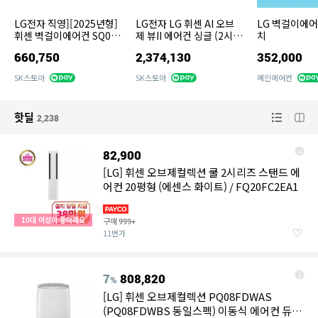
LG전자 직영][2025년형]
LG전자 LG 휘센 AI 오브
LG 벽걸이에
휘센 벽걸이에어컨 SQ06F
제 뷰II 에어컨 싱글 (2시리
치
A1WDS [전국무료배송/
즈) 74.5㎡ FQ22GU2EA
660,750
2,374,130
352,000
기본설치비/실외기포함]
1
(18.7㎡)
SK스토아
SK스토아
메인에어컨
핫딜
2,238
82,900
[LG] 휘센 오브제컬렉션 쿨 2시리즈 스탠드 에
어컨 20평형 (에센스 화이트) / FQ20FC2EA1
10대 여성이 좋아해요
구매
999+
11번가
7
808,820
%
[LG] 휘센 오브제컬렉션 PQ08FDWAS
(PQ08FDWBS 동일스펙) 이동식 에어컨 듀얼