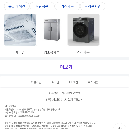
중고 에어컨
식당용품
가전가구
신상품확인
에어컨
업소용제품
가전가구
+ 더보기
회원가입
로그인
PC버전
APP다운
이용약관
개인정보처리방침
(주) 서치파이 사업자 정보
(주)서치파이
서울특별시 서초구 반포대로88, 반석빌딩 5층 대표이사 김태묵
사업자 등록번호: 388-81-01489
고객센터:
cs_coocha@coocha.com
쿠차는 상품에 직접 관여하지 않으며 상품주문, 배송 및 환불의 의무와 책임은 각 판매업체에 있습니다.
쿠차와 해당 상품을 판매하는 쇼핑몰에서 제공하는 상품정보와 가격은 일치하지 않을 수 있습니다.