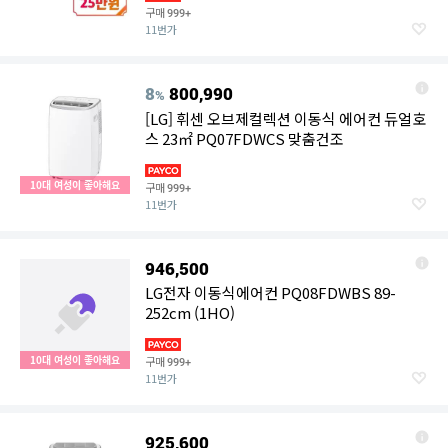
구매
999+
11번가
8
800,990
%
[LG] 휘센 오브제컬렉션 이동식 에어컨 듀얼호
스 23㎡ PQ07FDWCS 맞춤건조
10대 여성이 좋아해요
구매
999+
11번가
946,500
LG전자 이동식에어컨 PQ08FDWBS 89-
252cm (1HO)
10대 여성이 좋아해요
구매
999+
11번가
925,600