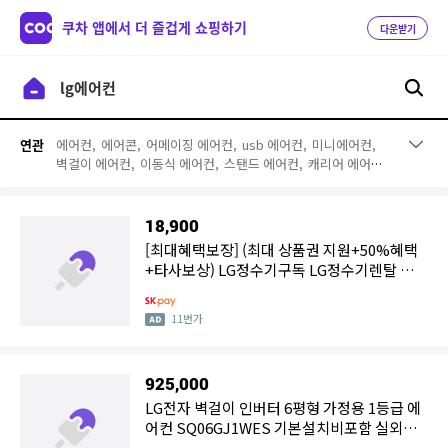
쿠차 앱에서 더 즐겁게 쇼핑하기
다운받기
에어컨,
에어콘,
어메이징 에어컨,
usb 에어컨,
미니에어컨,
연관
벽걸이 에어컨,
이동식 에어컨,
스탠드 에어컨,
캐리어 에어컨,
휴대용 에어컨,
창문형 에어컨,
삼성 에어컨,
위니아 에어컨,
휘
센 에어컨,
에어컨커버,
에어컨필터,
lg 에어컨 1등급,
lg 에어
컨 전국,
벽걸이 에어컨 1등급,
q9000
18,900
[최대혜택보장] (최대 상품권 지원+50%혜택
+타사보상) LG정수기구독 LG정수기렌탈 공기
청정기 스타일러 식기세척기 에어컨 워시타워
11번가
925,000
LG전자 벽걸이 인버터 6평형 가정용 1등급 에
어컨 SQ06GJ1WES 기본설치비포함 실외기
포함