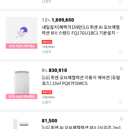
11번가
12
1,699,650
%
내일설치[혜택가159만]LG 휘센 AI 오브제컬
렉션 뷰II 스텐드 FQ17GU1BC1 기본설치포함
수도권충청강원경상
10대 여성이 좋아해요
구매
999+
11번가
8
830,910
%
[LG] 휘센 오브제컬렉션 이동식 에어컨 (듀얼
호스) 23㎡ PQ07FDWCS
10대 여성이 좋아해요
구매
999+
11번가
81,500
[LG] 휘센 AI 오브제컬렉션 뷰II 2시리즈 2in1