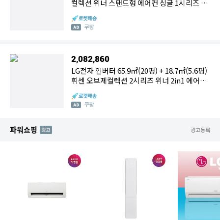
컬렉션 위너 스탠드형 에어컨 싱글 1시리즈 실
내기 방문설치
쿠팡
2,082,860
LG전자 인버터 65.9㎡(20평) + 18.7㎡(5.6평)
휘센 오브제컬렉션 2시리즈 위너 2in1 에어컨
방문설치
쿠팡
파워쇼핑
AD
광고등록