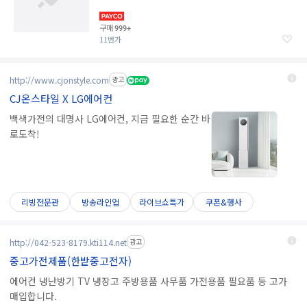
구매
999+
11번가
http://www.cjonstyle.com
광고
CJ온스타일 X LG에어컨
백색가전의 대명사 LG에어컨, 지금 필요한 순간 바
로도착!
리빙전문관
방송라인업
라이브쇼특가
쿠폰&행사
http://042-523-8179.kti114.net
광고
중고가전제품(한밭중고전자)
에어컨 냉난방기 TV 냉장고 주방용품 사무품 가전용품 필요품 등 고가
매입합니다.