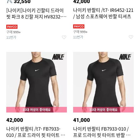
7
32,550
42,000
%
나이키 반팔티 /t7- IR6452-121
[나이키]나이키 긴팔티 드라이
/ 남성 스포츠웨어 반팔 티셔츠
핏 파크 8 긴팔 저지 HV8232-
010 HV8232-100
구매
구매
999+
999+
11번가
11번가
10대 여성이 좋아해요
10대 여성이 좋아해요
42,000
41,000
나이키 반팔티 /t7- FB7933-
나이키 반팔티 FB7933-010 /
010 / 프로 드라이 핏 타이트 반
프로 드라이 핏 타이트 반팔 피