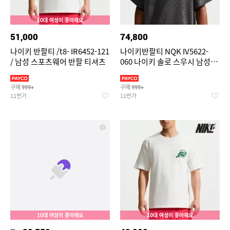
10대 여성이 좋아해요
51,000
74,800
나이키 반팔티 /t8- IR6452-121
나이키반팔티 NQK IV5622-
/ 남성 스포츠웨어 반팔 티셔츠
060 나이키 솔로 스우시 남성용
티셔츠
구매
구매
999+
999+
11번가
11번가
10대 여성이 좋아해요
10대 여성이 좋아해요