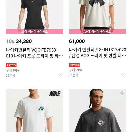
10대 여성이 좋아해요
10대 여성이 좋아해요
10
34,380
61,000
%
나이키 반팔티 /t8- IH1313-020
나이키반팔티 VQC FB7933-
/ 남성 ACG 드라이 핏 반팔 티셔
010 나이키 프로 드라이 핏 타이
츠
트 반팔 피트니스 탑
구매
구매
999+
999+
11번가
11번가