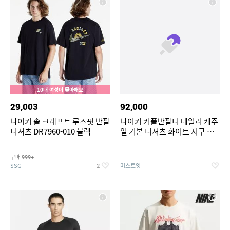
10대 여성이 좋아해요
29,003
92,000
나이키 솔 크레프트 루즈핏 반팔
나이키 커플반팔티 데일리 캐주
티셔츠 DR7960-010 블랙
얼 기본 티셔츠 화이트 지구 그
린 DM1314-901
구매
999+
SSG
머스트잇
2