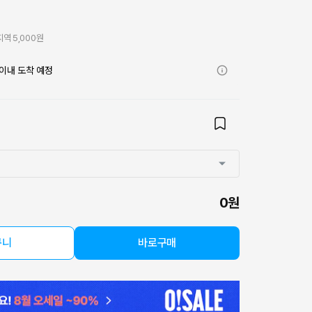
제
역 5,000원
이내 도착 예정
0원
구니
바로구매