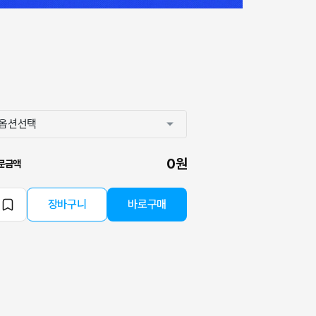
0원
문금액
장바구니
바로구매