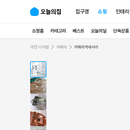
집구경
쇼핑
인테리
쇼핑홈
카테고리
베스트
오늘의딜
단독상품
가전·디지털
카메라
카메라액세서리