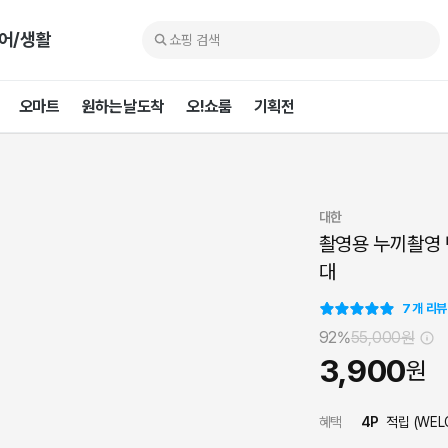
어/생활
오마트
원하는날도착
오!쇼룸
기획전
대한
촬영용 누끼촬영
대
7
개 리뷰
92%
55,000
원
3,900
원
혜택
4
P
적립 (
WEL