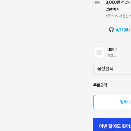
배송
3,000원
선결
일반택배
제주도/도서산간 지
8/11(화)
대한
브랜드
주문금액
장바