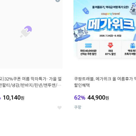
상
세
오)32%쿠폰 여름 막차특가·가을 얼
쿠팡트래블, 메가위크 올 여름휴가 
반팔티/냉감/반바지/린넨/맨투맨/슬
할인혜택
가디건 외 ~74%OFF
%
10,140
62
%
44,900
원
원
쿠팡
좋
아
요