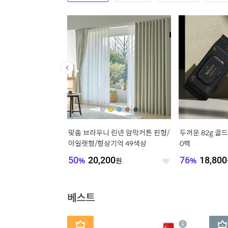
] [쿠폰가 35.9만] 포
맞춤 브라우니 린넨 암막커튼 핀형/
두꺼운 82g 골드
4인 기능성 워셔블 패브릭
아일렛형/형상기억 49색상
0팩
파
,000
원
50
%
20,200
원
76
%
18,800
좋
좋
아
아
요
요
베스트
1
2
상