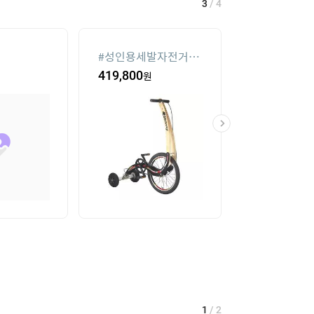
3
/
4
#
성인용세발자전거중
#
침대 매트리스
고
419,800
원
16
%
104,550
1
/
2