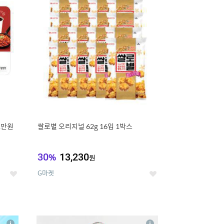
세
세
1만원
쌀로별 오리지널 62g 16입 1박스
30
%
13,230
원
G마켓
좋
좋
아
아
요
요
8