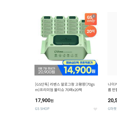
13
1
상
세
[GS단독] 리벤스 알로그랑 고평량(70gs
나이키
m)프리미엄 물티슈 70매x20팩
름 반
17,900
20,
원
GS SHOP
G마켓
좋
아