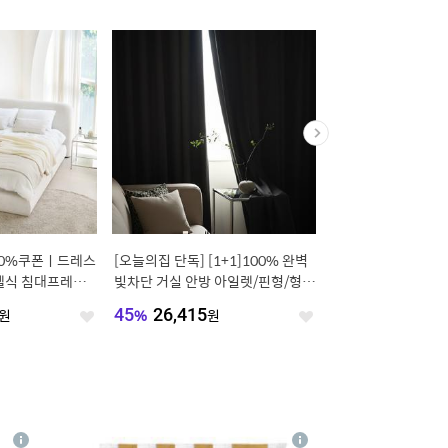
 20%쿠폰ㅣ드레스
[오늘의집 단독] [1+1]100% 완벽
new30컬러 유아KC
텔식 침대프레임 S
빛차단 거실 안방 아일렛/핀형/형상
드/항균 WP워터쉴드
기억 암막커튼
커버 13사이즈
원
45
%
26,415
원
73
%
6,417
원
좋
좋
아
아
요
요
4
상
상