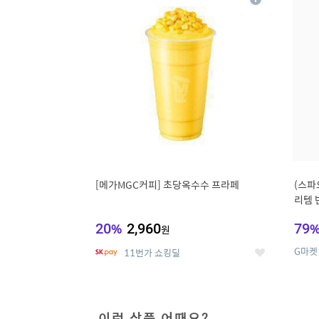
상
세
[메가MGC커피] 초당옥수수 프라페
(스파
리템 
랙스/
20
%
2,960
79
원
G마켓
11번가 쇼킹딜
좋
아
요
이런 상품 어때요?