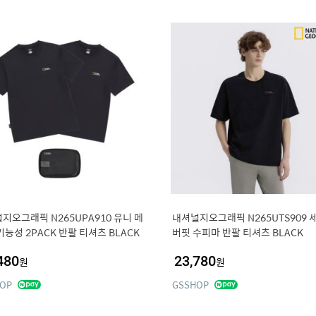
지오그래픽 N265UPA910 유니 메
내셔널지오그래픽 N265UTS909 
기능성 2PACK 반팔 티셔츠 BLACK
버핏 수피마 반팔 티셔츠 BLACK
480
23,780
원
원
OP
GSSHOP