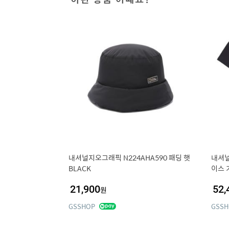
내셔널지오그래픽 N224AHA590 패딩 햇
내셔널
BLACK
이스 
21,900
52,
원
GSSHOP
GSSH