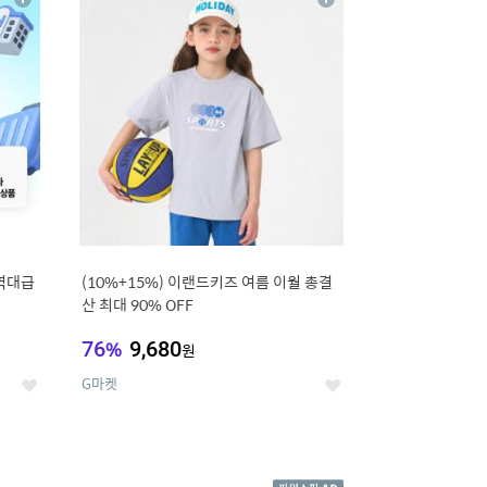
상
상
세
세
역대급
(10%+15%) 이랜드키즈 여름 이월 총결
산 최대 90% OFF
76
%
9,680
원
G마켓
좋
좋
아
아
요
요