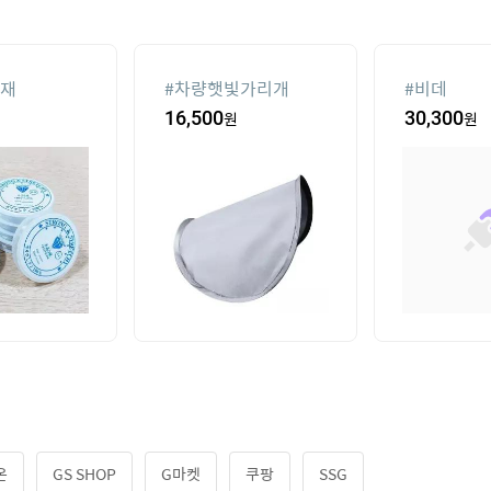
재
#
차량햇빛가리개
#
비데
16,500
원
30,300
원
온
GS SHOP
G마켓
쿠팡
SSG