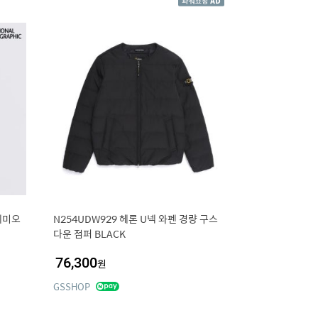
세미오
N254UDW929 헤론 U넥 와펜 경량 구스
다운 점퍼 BLACK
76,300
원
GSSHOP