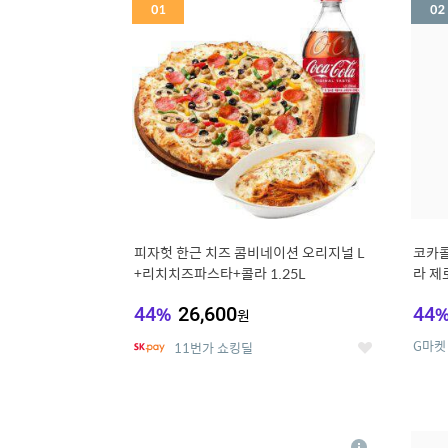
세
피자헛 한근 치즈 콤비네이션 오리지널 L
코카콜
+리치치즈파스타+콜라 1.25L
라 제로
드컵+
44
%
26,600
44
원
G마켓
11번가 쇼킹딜
좋
아
요
5
6