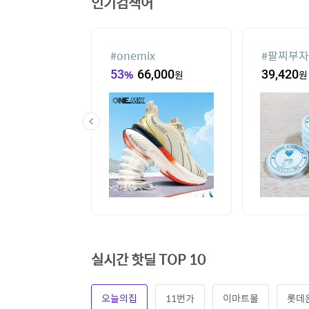
인기검색어
기없는 에어컨
#
onemix
#
팔찌부자
,113,110
원
53
%
66,000
원
39,420
원
실시간 핫딜 TOP 10
오늘의집
11번가
이마트몰
롯데