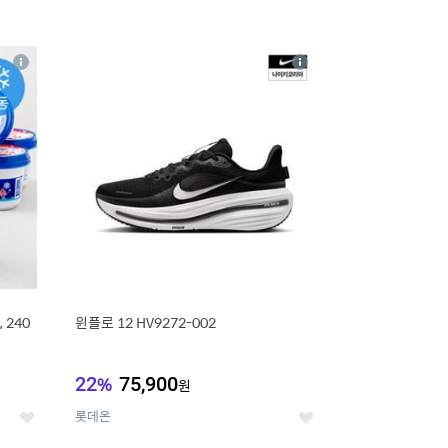
16
상
상
세
세
 240
윈플로 12 HV9272-002
22
%
75,900
원
롯데온
좋
좋
아
아