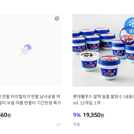
4
15
상
세
 반팔 타미힐피거 반팔 남녀공용 여
롯데웰푸드 찰떡 일품 팥빙수 (냉동),
팔티 모음 여름 반팔티 기간한정 특가
ml, 12개입, 1개
560
9
%
19,350
원
원
쿠팡
좋
아