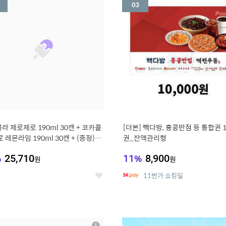
세
라 제로제로 190ml 30캔 + 코카콜
[더본] 빽다방, 홍콩반점 등 통합권 
 레몬라임 190ml 30캔 + (증정) 콜
권_잔액관리형
스티커 세트
%
25,710
11
%
8,900
원
원
11번가 쇼킹딜
좋
아
요
7