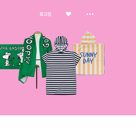
좋
더
로그인
아
보
요
기