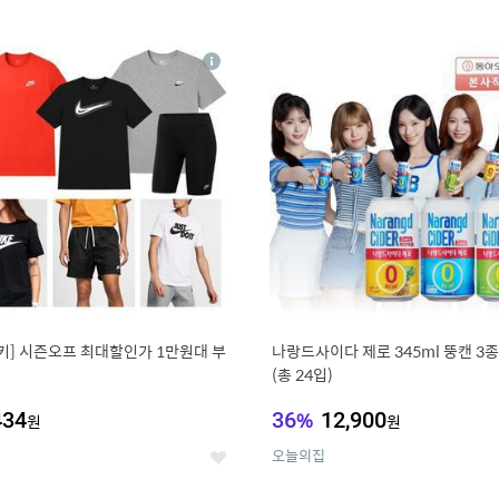
0
11
상
세
키] 시즌오프 최대할인가 1만원대 부
나랑드사이다 제로 345ml 뚱캔 3종 
(총 24입)
434
36
%
12,900
원
원
오늘의집
좋
아
요