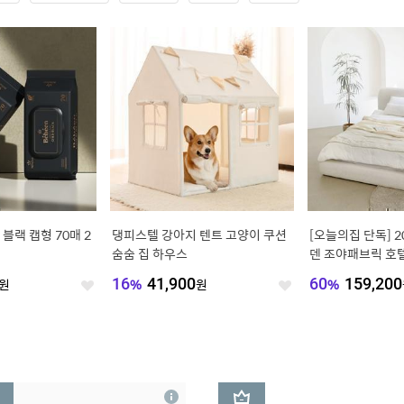
 블랙 캡형 70매 2
댕피스텔 강아지 텐트 고양이 쿠션
[오늘의집 단독]
숨숨 집 하우스
덴 조야패브릭 호
S/Q/K/LK/CK
원
16
%
41,900
원
60
%
159,200
좋
좋
아
아
요
요
3
상