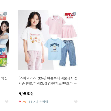
12
상
상
세
세
택 1
[스파오키즈+30%] 여름부터 겨울까지 전
시즌 반팔/티셔츠/셋업/원피스/팬츠/아우
트 外
9,900
원
11번가 쇼킹딜
좋
좋
아
아
요
요