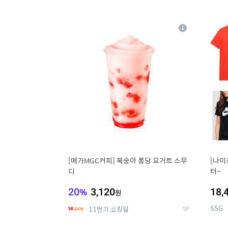
9
1
상
세
[메가MGC커피] 복숭아 퐁당 요거트 스무
[나이
디
터~
20
%
3,120
18,
원
SSG
11번가 쇼킹딜
좋
아
요