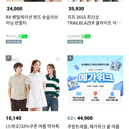
24,000
35,930
RX 벤틸레이션 맨즈 숏슬리브
지프 26SS 최신상
러닝 반팔티
TRAILBLAZER 쿨라이트 아스
킨 반팔 티셔츠 3종 남녀공용
TV상품
젝시믹스
GSSHOP
7
8
10,140
62
44,900
%
(스파오)32%쿠폰 여름 막차특
쿠팡트래블, 메가위크 올 여름