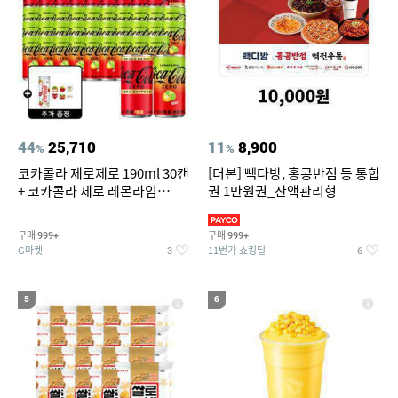
44
25,710
11
8,900
%
%
코카콜라 제로제로 190ml 30캔
[더본] 빽다방, 홍콩반점 등 통합
+ 코카콜라 제로 레몬라임
권 1만원권_잔액관리형
190ml 30캔 + (증정) 콜드컵+스
티커 세트
구매
구매
999+
999+
G마켓
11번가 쇼킹딜
3
6
5
6