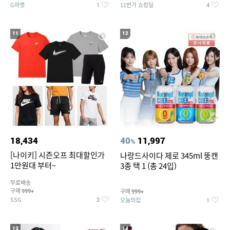
G마켓
11번가 쇼킹딜
1
4
11
12
18,434
40
11,997
%
[나이키] 시즌오프 최대할인가
나랑드사이다 제로 345ml 뚱캔
1만원대 부터~
3종 택 1 (총 24입)
무료배송
구매
구매
999+
999+
SSG
오늘의집
2
1
13
14