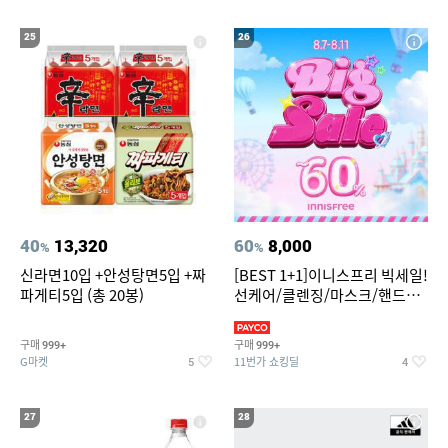
25
26
40
13,320
60
8,000
%
%
신라면10입 +안성탕면5입 +짜
[BEST 1+1]이니스프리 빅세일!
파게티5입 (총 20봉)
선케어/클렌징/마스크/핸드크
림/레티놀/PDRN/비타C/그린
구매
구매
999+
999+
G마켓
11번가 쇼킹딜
5
4
27
28