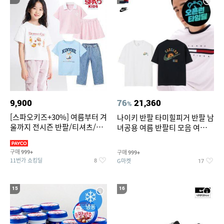
9,900
76
21,360
%
[스파오키즈+30%] 여름부터 겨
나이키 반팔 타미힐피거 반팔 남
울까지 전시즌 반팔/티셔츠/셋
녀공용 여름 반팔티 모음 여름
업/원피스/팬츠/아우트 外
반팔티 기간한정 특가
구매
구매
999+
999+
11번가 쇼킹딜
G마켓
8
17
15
16