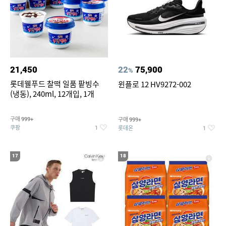
21,450
22
75,900
%
롯데웰푸드 찰떡 일품 팥빙수
윈플로 12 HV9272-002
(냉동), 240ml, 12개입, 1개
구매
구매
999+
999+
쿠팡
롯데온
1
1
17
18