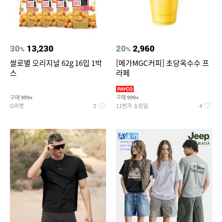
30
13,230
20
2,960
%
%
쌀로별 오리지널 62g 16입 1박
[메가MGC커피] 초당옥수수 프
스
라페
구매
구매
999+
999+
G마켓
11번가 쇼킹딜
2
4