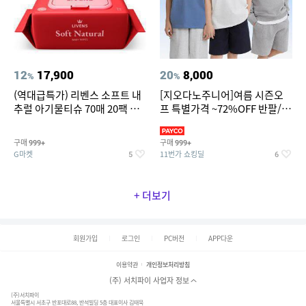
12
17,900
20
8,000
%
%
(역대급특가) 리벤스 소프트 내
[지오다노주니어]여름 시즌오
추럴 아기물티슈 70매 20팩 캡
프 특별가격 ~72%OFF 반팔/반
형 / 70gsm 고평량
바지/기능성 등
구매
구매
999+
999+
G마켓
11번가 쇼킹딜
5
6
+ 더보기
회원가입
로그인
PC버전
APP다운
이용약관
개인정보처리방침
(주) 서치파이 사업자 정보
(주)서치파이
서울특별시 서초구 반포대로88, 반석빌딩 5층 대표이사 김태묵