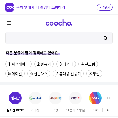
쿠차 앱에서 더 즐겁게 쇼핑하기
다운받기
다른 분들이 많이 검색하고 있어요
1
2
3
4
써큘레이터
선풍기
넥쿨러
선크림
5
6
7
8
에어컨
선글라스
휴대용 선풍기
양산
9
10
11
치약
여성댄스복
가정용 인형뽑기기계
12
13
팔찌부자재
여자라인 댄스복
실시간
14
15
16
롯데월드 자유이용권
라인댄스옷
엄마옷
실시간 BEST
G마켓
쿠팡
11번가 쇼킹딜
SSG
ALL
롯데
17
18
19
엘칸토
kfc
슬리퍼