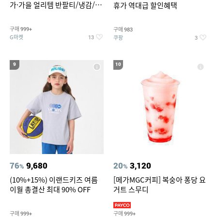
가·가을 얼리템 반팔티/냉감/반
휴가 역대급 할인혜택
바지/린넨/맨투맨/슬랙스/가디
건 외 ~74%OFF
구매
구매
999+
983
G마켓
쿠팡
13
3
9
10
76
9,680
20
3,120
%
%
(10%+15%) 이랜드키즈 여름
[메가MGC커피] 복숭아 퐁당 요
이월 총결산 최대 90% OFF
거트 스무디
구매
구매
999+
999+