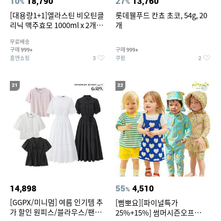
10
18,790
27
13,760
%
%
[대용량1+1]엘라스틴 비오틴클
롯데웰푸드 칸쵸 초코, 54g, 20
리닉 맥주효모 1000ml x 2개
개
(샴푸/컨디셔너 택1)
무료배송
구매
구매
999+
999+
홈앤쇼핑
쿠팡
3
2
21
22
14,898
55
4,510
%
[GGPX/미니멈] 여름 인기템 추
[삠뽀요][파이널특가
가 할인 원피스/블라우스/팬츠
25%+15%] 썸머시즌오프