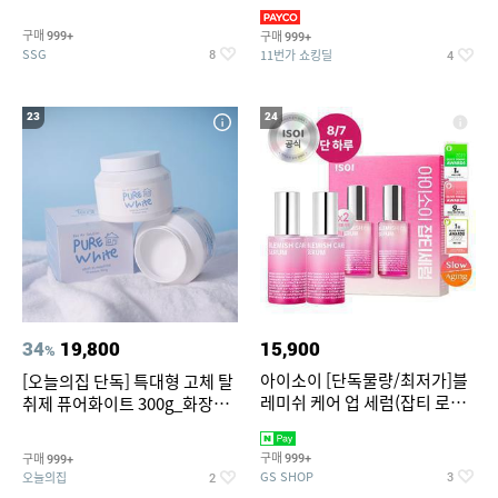
~
3,390원~/상하복/래쉬가드/수
영복/티셔츠/
구매
구매
999+
999+
SSG
11번가 쇼킹딜
8
4
23
24
34
19,800
15,900
%
아이소이 [단독물량/최저가]블
[오늘의집 단독] 특대형 고체 탈
레미쉬 케어 업 세럼(잡티 로즈
취제 퓨어화이트 300g_화장실
세럼) 20ml 더블기획 (사용기한
탈취제 담배냄새제거 거실탈취
2027-04-24)
구매
구매
999+
999+
GS SHOP
오늘의집
3
2