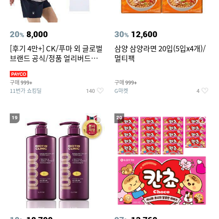
20
8,000
30
12,600
%
%
[후기 4만+] CK/푸마 외 글로벌
삼양 삼양라면 20입(5입x4개)/
브랜드 공식/정품 얼리버드
멀티팩
~94%
구매
구매
999+
999+
11번가 쇼킹딜
G마켓
140
4
19
20