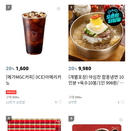
20
성인용세발자전거중고
1
2
20
1,600
20
9,980
%
%
[메가MGC커피] (ICE)아메리카
(개별포장) 야심찬 함흥냉면 10
노
인분 +육수10봉/1인 998원/ 머
리가 쨍하게 시원한 냉면
구매
구매
999+
999+
11번가 쇼킹딜
G마켓
9
5
3
4