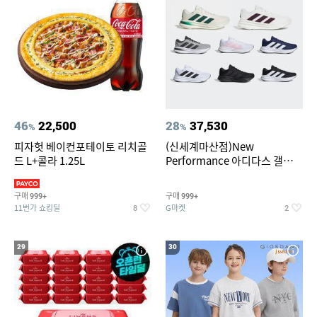
46
22,500
28
37,530
%
%
피자헛 베이컨포테이토 리치골
(신세계마산점)New
드 L+콜라 1.25L
Performance 아디다스 갤럭시
런 7종 택 1
구매
구매
999+
999+
11번가 쇼킹딜
G마켓
8
2
29
30