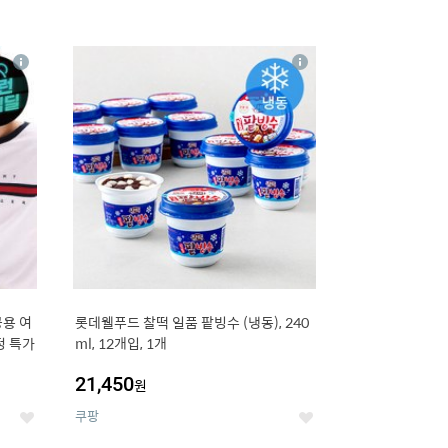
16
상
상
세
세
용 여
롯데웰푸드 찰떡 일품 팥빙수 (냉동), 240
정 특가
ml, 12개입, 1개
21,450
원
쿠팡
좋
좋
아
아