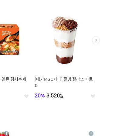
 얼큰 김치수제
[메가MGC커피] 팥빙 젤라또 파르
피자헛 한근 치즈 콤비
페
지널 L+리치치즈파스타
L
20
%
3,520
원
44
%
26,600
원
좋
좋
아
아
요
요
4
상
상