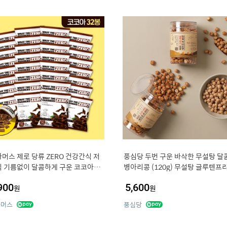
머스 제로 당류 ZERO 건강간식 저
풍심당 두번 구운 바삭한 무설탕 달
 기름없이 달콤하게 구운 코코아칩,
병아리콩 (120g) 무설탕 글루텐프
 32개
건강 간식
900
5,600
원
원
파머스
풍심당