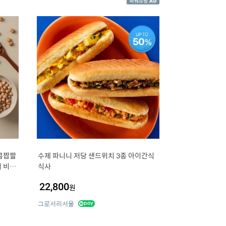
콤짭짤
수제 파니니 저당 샌드위치 3종 아이간식
리 비건
식사
22,800
원
그로서리서울