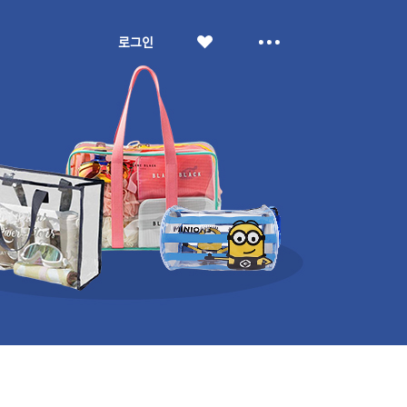
좋
더
로그인
아
보
요
기