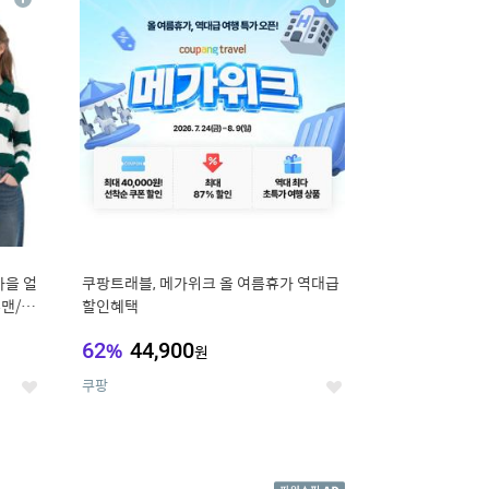
상
상
세
세
가을 얼
쿠팡트래블, 메가위크 올 여름휴가 역대급
맨/슬
할인혜택
62
%
44,900
원
쿠팡
좋
좋
아
아
요
요