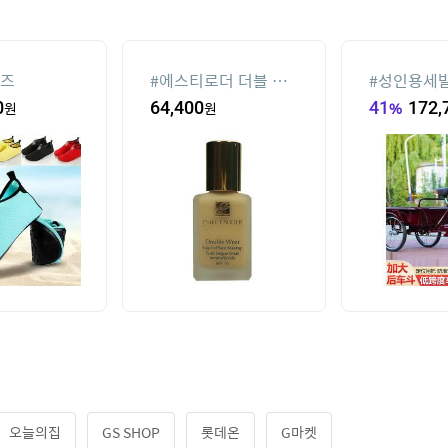
즈
#
에스티로더 더블 웨
#
성인용세
어 파운데이션 30ml
고
0
원
64,400
원
41
%
172,
(SPF10)
오늘의집
GS SHOP
롯데온
G마켓