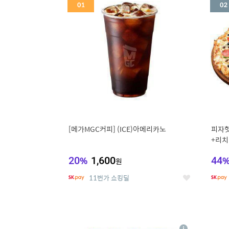
세
[메가MGC커피] (ICE)아메리카노
피자헛
+리치
20
%
1,600
44
원
11번가 쇼킹딜
좋
아
요
5
6