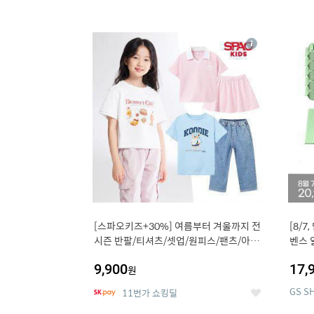
13
1
상
세
[스파오키즈+30%] 여름부터 겨울까지 전
[8/7
시즌 반팔/티셔츠/셋업/원피스/팬츠/아우
벤스 
트 外
9,900
17,
원
GS S
11번가 쇼킹딜
좋
아