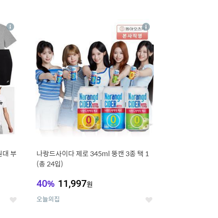
12
상
상
세
세
원대 부
나랑드사이다 제로 345ml 뚱캔 3종 택 1
(총 24입)
40
%
11,997
원
오늘의집
좋
좋
아
아
요
요