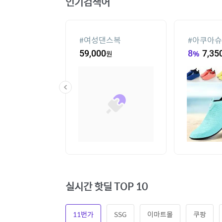
인기검색어
기없는 에어컨
#
여성댄스복
#
아쿠아슈
20
원
59,000
원
8
%
7,35
실시간 핫딜 TOP 10
11번가
SSG
이마트몰
쿠팡