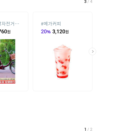
3
/
4
발자전거중
#
메가커피
#
대나무돗자리
760
원
20
%
3,120
원
58,590
원
1
/
2