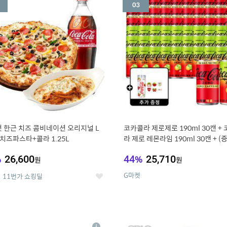
세
 한근 치즈 콤비네이션 오리지널 L
코카콜라 제로제로 190ml 30캔 +
치즈파스타+콜라 1.25L
라 제로 레몬라임 190ml 30캔 + (
드컵+스티커 세트
%
26,600
44
%
25,710
원
원
G마켓
11번가 쇼킹딜
좋
아
요
7