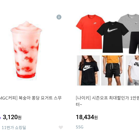
0
11
상
세
MGC커피] 복숭아 퐁당 요거트 스무
[나이키] 시즌오프 최대할인가 1만
터~
%
3,120
18,434
원
원
SSG
11번가 쇼킹딜
좋
아
요