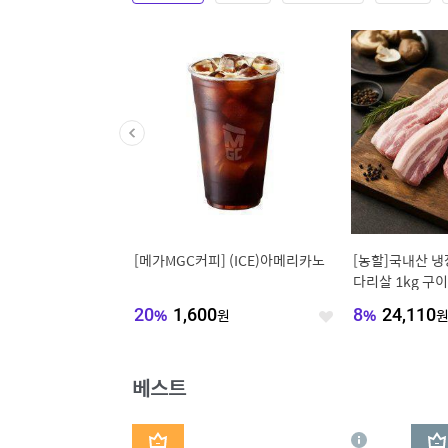
쿠 폰]맥심 모카골드/ 화
[메가MGC커피] (ICE)아메리카노
[농할]국내산 냉
믹스 190T 1개/2개
다리살 1kg 구
피/카누
590
원
20
%
1,600
원
8
%
24,110
좋
좋
아
아
요
요
베스트
1
2
상