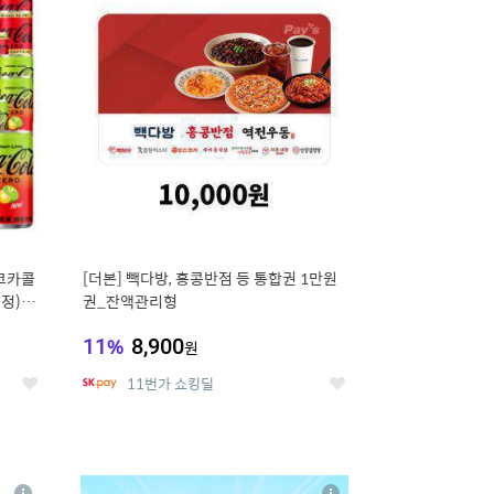
세
세
 코카콜
[더본] 빽다방, 홍콩반점 등 통합권 1만원
증정) 콜
권_잔액관리형
11
%
8,900
원
11번가 쇼킹딜
좋
좋
아
아
요
요
8