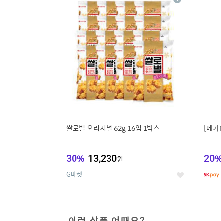
상
세
쌀로별 오리지널 62g 16입 1박스
[메가
30
%
13,230
20
원
G마켓
좋
아
요
이런 상품 어때요?