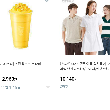
상
세
MGC커피] 초당옥수수 프라페
(스파오)32%쿠폰 여름 막차특가·
리템 반팔티/냉감/반바지/린넨/맨투
랙스/가디건 외 ~74%OFF
%
2,960
10,140
원
원
G마켓
11번가 쇼킹딜
좋
아
요