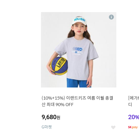
9
1
상
세
(10%+15%) 이랜드키즈 여름 이월 총결
[메가
산 최대 90% OFF
디
9,680
20
원
G마켓
좋
아
요