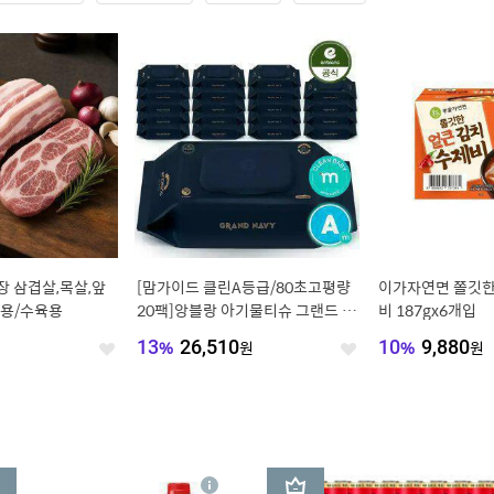
장 삼겹살,목살,앞
[맘가이드 클린A등급/80초고평량
이가자연면 쫄깃한
이용/수육용
20팩]앙블랑 아기물티슈 그랜드 네
비 187gx6개입
이비 캡형 70매X20
원
13
%
26,510
원
10
%
9,880
원
좋
좋
아
아
요
요
3
상