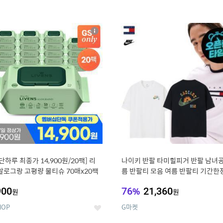
4
15
상
세
, 단하루 최종가 14,900원/20팩] 리
나이키 반팔 타미힐피거 반팔 남녀공
알로그랑 고평량 물티슈 70매x20팩
름 반팔티 모음 여름 반팔티 기간한
900
76
%
21,360
원
원
HOP
G마켓
좋
아