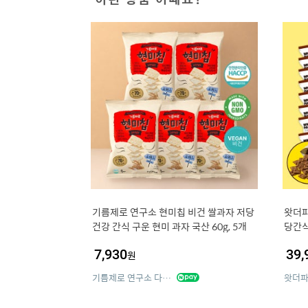
기름제로 연구소 현미칩 비건 쌀과자 저당
왓더파
건강 간식 구운 현미 과자 국산 60g, 5개
당간식
25g,
7,930
39,
원
기름제로 연구소 다이어트
왓더