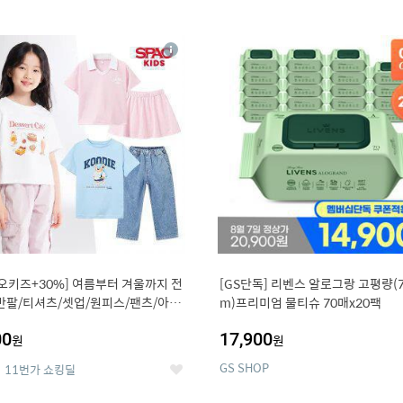
0
11
상
세
오키즈+30%] 여름부터 겨울까지 전
[GS단독] 리벤스 알로그랑 고평량(7
반팔/티셔츠/셋업/원피스/팬츠/아우
m)프리미엄 물티슈 70매x20팩
00
17,900
원
원
GS SHOP
11번가 쇼킹딜
좋
아
요