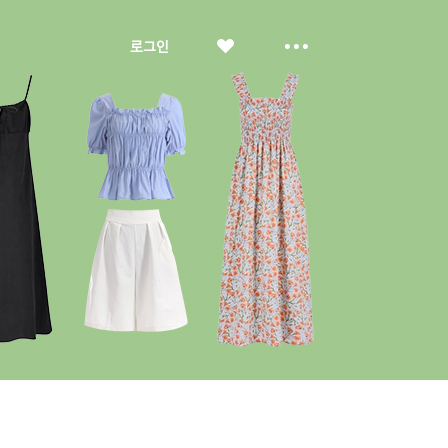
좋
더
로그인
아
보
요
기