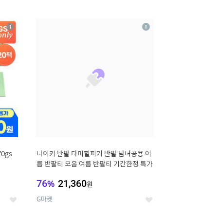
12
상
상
세
세
0gs
나이키 반팔 타미힐피거 반팔 남녀공용 여
름 반팔티 모음 여름 반팔티 기간한정 특가
76
%
21,360
원
G마켓
좋
좋
아
아
요
요