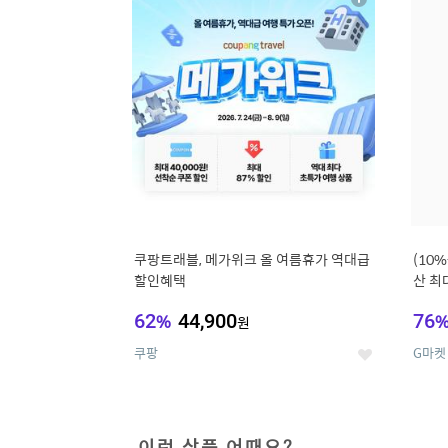
상
세
쿠팡트래블, 메가위크 올 여름휴가 역대급
(10
할인혜택
산 최대
62
%
44,900
76
원
쿠팡
G마켓
좋
아
요
이런 상품 어때요?