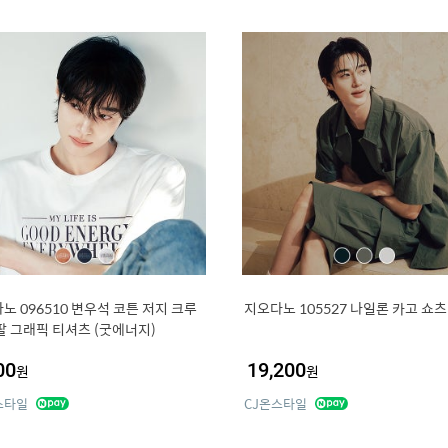
노 096510 변우석 코튼 저지 크루
지오다노 105527 나일론 카고 쇼츠
팔 그래픽 티셔츠 (굿에너지)
00
19,200
원
원
스타일
CJ온스타일