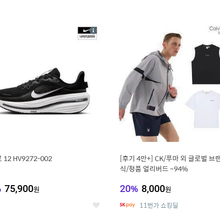
4
15
상
세
12 HV9272-002
[후기 4만+] CK/푸마 외 글로벌 브
식/정품 얼리버드 ~94%
%
75,900
20
%
8,000
원
원
온
11번가 쇼킹딜
좋
아