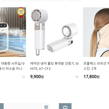
 곱빼기 237g, 1
로랜텍 아이폰 애플워치 에어팟 맥
레오센트 튼튼한 
세이프 고속 무선충전기, 핑크, 1개
레인코트 남여공용
18,800
원
13,800
원
좋
좋
아
아
요
요
3
상