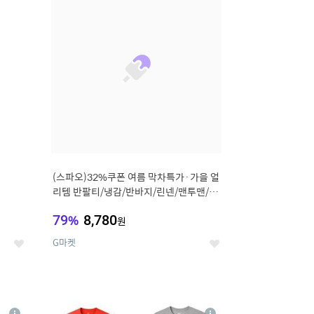
세
세
(스파오)32%쿠폰 여름 막차특가·가을 얼
리템 반팔티/냉감/반바지/린넨/맨투맨/슬
랙스/가디건 외 ~74%OFF
79
%
8,780
원
G마켓
좋
좋
아
아
요
요
8