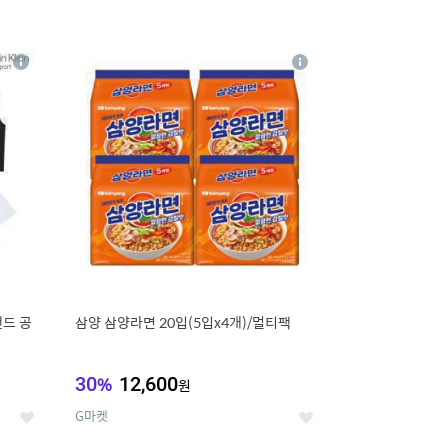
16
상
상
세
세
랜드 공
삼양 삼양라면 20입(5입x4개)/멀티팩
30
%
12,600
원
G마켓
좋
좋
아
아