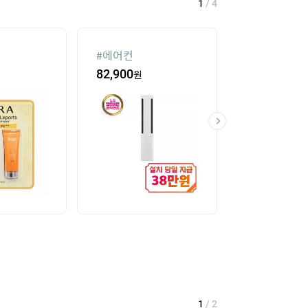
2
/
4
재
#
forever21
#
onemix
25,600
원
53
%
47,600
2
/
2