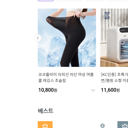
7 Pro 3모드 Xbox 유
한양식품 오징어 숏다리, 20g, 10개
페양구 야끼소바 초
바일 무선 컨트롤러, 1개,
2개
ack
14,550
원
26,750
원
좋
좋
아
아
요
요
베스트
1
2
상