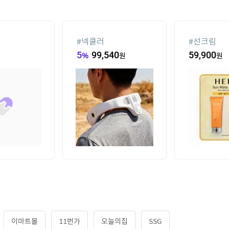
선풍기
#
양산
#
팔찌부자
93,000
원
63,190
원
이마트몰
11번가
오늘의집
SSG