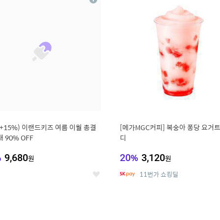
상
세
%+15%) 이랜드키즈 여름 이월 총결
[메가MGC커피] 복숭아 퐁당 요거트
 90% OFF
디
%
9,680
20
%
3,120
원
원
11번가 쇼킹딜
좋
아
요