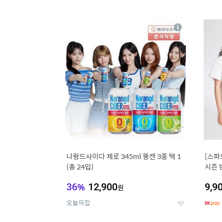
9
1
상
세
나랑드사이다 제로 345ml 뚱캔 3종 택 1
[스파
(총 24입)
시즌 
트 外
36
%
12,900
9,9
원
오늘의집
좋
아
요