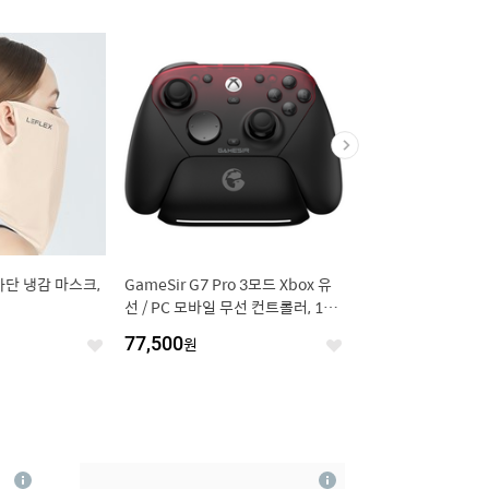
프리미엄 다회용
MJ21 라이트핏 슬립온 아쿠아슈즈
코코플라이 자외선 차단
 우비
AA711
쿨 레깅스 초슬림
16,800
원
10,800
원
좋
좋
아
아
요
요
4
상
상