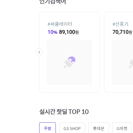
인기검색어
컨
#
선글라스
#
휴대용 
00
원
14
%
110,940
원
70,710
원
실시간 핫딜 TOP 10
쿠팡
GS SHOP
롯데온
G마켓