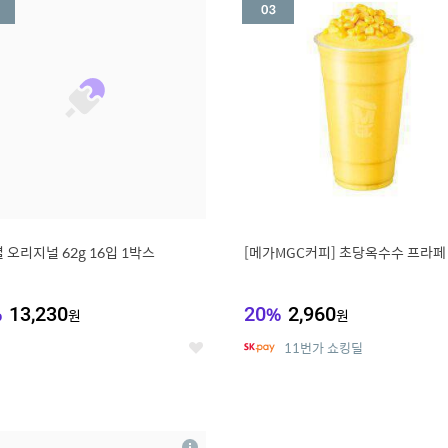
세
 오리지널 62g 16입 1박스
[메가MGC커피] 초당옥수수 프라페
%
13,230
20
%
2,960
원
원
11번가 쇼킹딜
좋
아
요
7