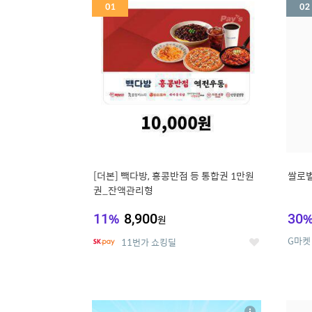
세
[더본] 빽다방, 홍콩반점 등 통합권 1만원
쌀로별
권_잔액관리형
11
%
8,900
30
원
G마켓
11번가 쇼킹딜
좋
아
요
5
6