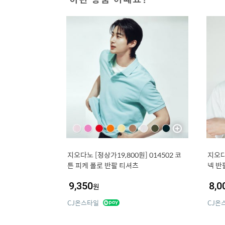
지오다노 [정상가19,800원] 014502 코
지오다
튼 피케 폴로 반팔 티셔츠
넥 반
9,350
8,0
원
CJ온스타일
CJ온