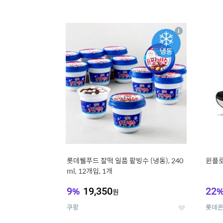
13
1
상
세
롯데웰푸드 찰떡 일품 팥빙수 (냉동), 240
윈플로 
ml, 12개입, 1개
9
%
19,350
22
원
쿠팡
롯데
좋
아