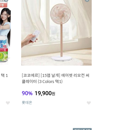
상
상
세
세
택 1
[코코에르] [15엽 날개] 에어젯 리모컨 써
큘레이터 (3 Colors 택1)
90
%
19,900
원
롯데온
좋
좋
아
아
요
요