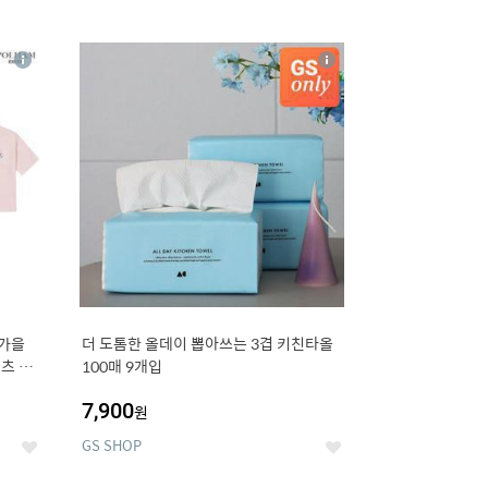
12
상
상
세
세
 가을
더 도톰한 올데이 뽑아쓰는 3겹 키친타올
츠 외
100매 9개입
7,900
원
GS SHOP
좋
좋
아
아
요
요