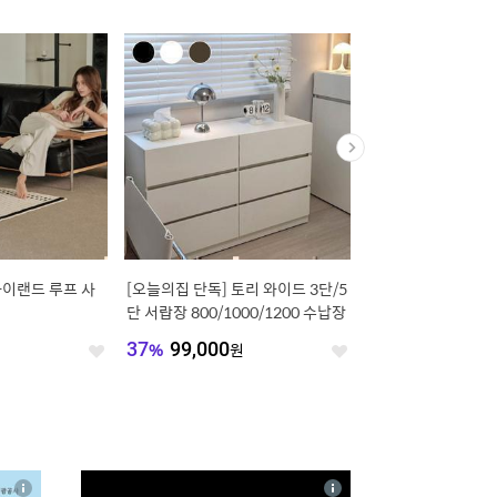
쿨링냉감! 카스테
레이어 미드센츄리 모듈 철제 선반
맞춤 비침없는 도톰 
 냉감/간절기/사계
협탁 수납장 플립도어형 400/600/
튼(나비주름/핀형/봉집
800/1200
원
55
%
71,760
원
33
%
15,624
원
좋
좋
아
아
요
요
4
상
상