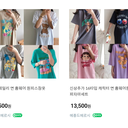
데일리 면 홈웨어 원피스잠옷
신상추가 16타입 캐릭터 면 홈웨어
파자마세트
500
13,500
원
원
드메르시
메종드메르시