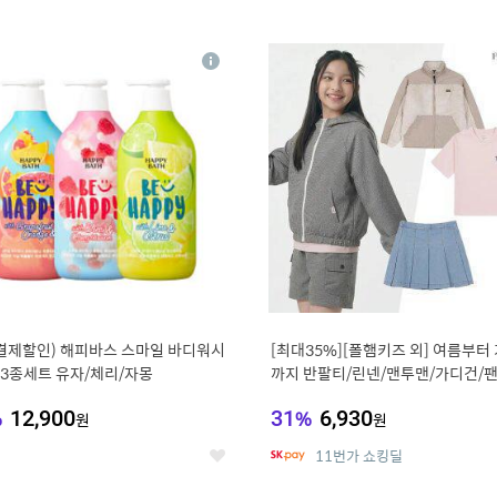
0
11
상
세
 결제할인) 해피바스 스마일 바디워시
[최대35%][폴햄키즈 외] 여름부터
g 3종세트 유자/체리/자몽
까지 반팔티/린넨/맨투맨/가디건/팬
100종
%
12,900
31
%
6,930
원
원
11번가 쇼킹딜
좋
아
요