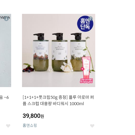
16
상
상
세
세
 ~6
[1+1+1+풋크림50g 증정] 플루 아로마 퍼
퓸 스크럽 대용량 바디워시 1000ml
39,800
원
홈앤쇼핑
좋
좋
아
아