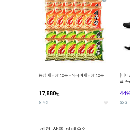
상
세
농심 새우깡 10봉 + 와사비새우깡 10봉
[나이
크,P-
17,880
44
원
G마켓
SSG
좋
아
요
이런 상품 어때요?