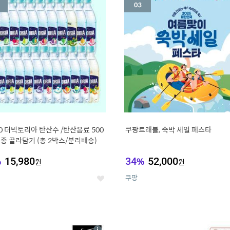
세
20 더빅토리아 탄산수 /탄산음료 500
쿠팡트래블, 숙박 세일 페스타
21종 골라담기 (총 2박스/분리배송)
%
15,980
34
%
52,000
원
원
쿠팡
좋
아
요
7