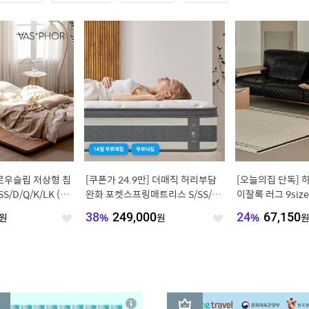
c / 바른 시스템 슬
[오늘의집 단독] 한샘몰pick 눕 데
[최대15%쿠폰] 
0~2400
일리 구스 아쿠아텍스 패브릭 모듈
라 워싱 옥수수솜
3인 4인 소파
절 차렵이불세트
0
원
41
%
444,900
원
36
%
38,610
좋
좋
아
아
요
요
3
상