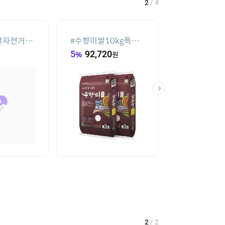
3
/
4
반팔티
#
세탁기 선반
#
여성실내수영
46,980
원
44,900
원
1
/
2