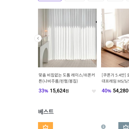
독] 토리 와이드 3단/5
[오늘의집 단독] 빈트 수납 시스템
[무료설치] basi
0/1000/1200 수납장
터치/베이직 옷장 붙박이장 800 시
라이딩 옷장, 120
리즈
000
원
74
%
65,032
원
39
%
199,90
좋
좋
아
아
요
요
베스트
1
2
상