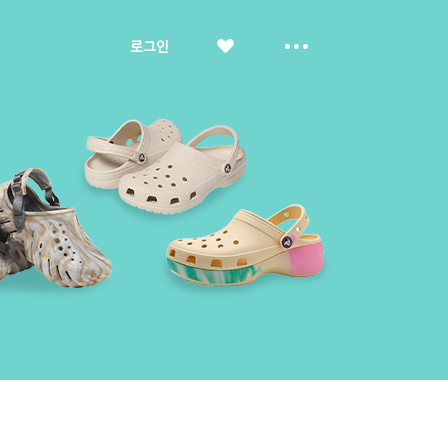
좋
더
로그인
아
보
요
기