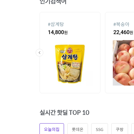
인기검색어
미쌀10kg특등
#
ESSECORE KLEVV
#
실외기없
DDR4-3200 CL22
2,720
원
289,000
원
36
%
44,
파인인포 (16GB)
실시간 핫딜 TOP 10
오늘의집
롯데온
SSG
쿠팡