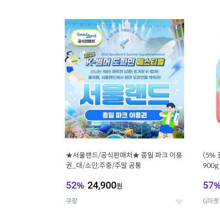
9
1
상
세
★서울랜드/공식판매처★ 종일 파크 이용
(5%
권_대/소인,주중/주말 공통
900
52
%
24,900
57
원
쿠팡
G마켓
좋
아
요