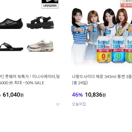
상
세
키] 풋웨어 쓱특가 ! 이니시에이터,덩
나랑드사이다 제로 345ml 뚱캔 3종 
6000 外 최대 ~50% SALE
(총 24입)
%
61,040
46
%
10,836
원
원
오늘의집
좋
아
요