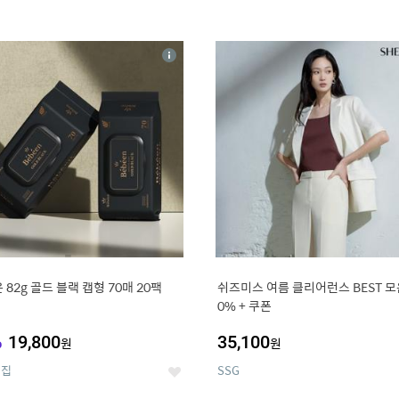
4
15
상
세
 82g 골드 블랙 캡형 70매 20팩
쉬즈미스 여름 클리어런스 BEST 모음
0% + 쿠폰
%
19,800
35,100
원
원
의집
SSG
좋
아