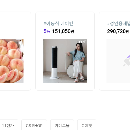
는 에어컨
#
차량햇빛가리개
#
윌슨남성
870
원
17,530
원
11,500
원
11번가
GS SHOP
이마트몰
G마켓