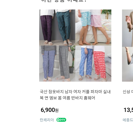
국산 잠옷바지 남자 여자 커플 파자마 실내
신상 
복 면 엠보 봄 여름 반바지 홈웨어
6,900
13,
원
란제리아
메종