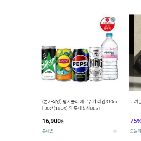
13
1
상
세
(본사직영) 펩시콜라 제로슈거 라임310m
두꺼운
l 30캔(1BOX) 외 롯데칠성BEST
16,900
75
원
롯데온
오늘
좋
아