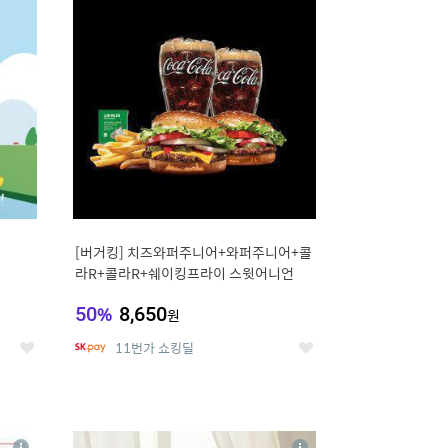
세
세
[버거킹] 치즈와퍼주니어+와퍼주니어+콜
라R+콜라R+쉐이킹프라이 스윗어니언
50
%
8,650
원
11번가 쇼킹딜
좋
좋
아
아
요
요
8