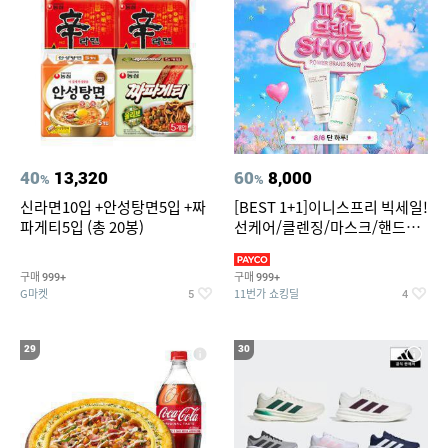
40
13,320
60
8,000
%
%
신라면10입 +안성탕면5입 +짜
[BEST 1+1]이니스프리 빅세일!
파게티5입 (총 20봉)
선케어/클렌징/마스크/핸드크
림/레티놀/PDRN/비타C/그린
구매
구매
999+
999+
G마켓
11번가 쇼킹딜
5
4
29
30