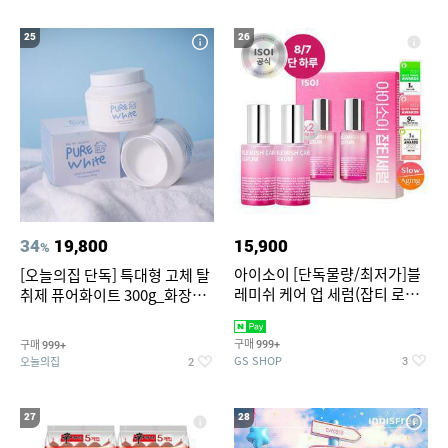
25
26
34
19,800
15,900
%
아이소이 [단독물량/최저가]블
[오늘의집 단독] 특대형 고체 탈
레미쉬 케어 업 세럼(잡티 로즈
취제 퓨어화이트 300g_화장실
세럼) 20ml 더블기획 (사용기한
탈취제 담배냄새제거 거실탈취
2027-04-24)
구매
구매
999+
999+
GS SHOP
오늘의집
3
2
27
28