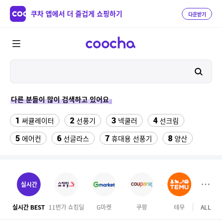
쿠차 앱에서 더 즐겁게 쇼핑하기
다운받기
다른 분들이 많이 검색하고 있어요
1
2
3
4
써큘레이터
선풍기
넥쿨러
선크림
5
6
7
8
에어컨
선글라스
휴대용 선풍기
양산
9
10
역시즌
수향미쌀10kg특등급
11
12
13
실외기없는 에어컨
아쿠아슈즈
라인댄스옷
실시간
14
15
나이키 운동화
대나무돗자리
실시간 BEST
11번가 쇼킹딜
G마켓
쿠팡
테무
ALL
이마
16
17
18
미니인형뽑기기계
메가커피
차량햇빛가리개