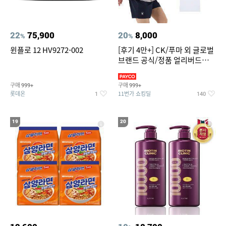
22
75,900
20
8,000
%
%
윈플로 12 HV9272-002
[후기 4만+] CK/푸마 외 글로벌
브랜드 공식/정품 얼리버드
~94%
구매
구매
999+
999+
롯데온
11번가 쇼킹딜
1
140
19
20