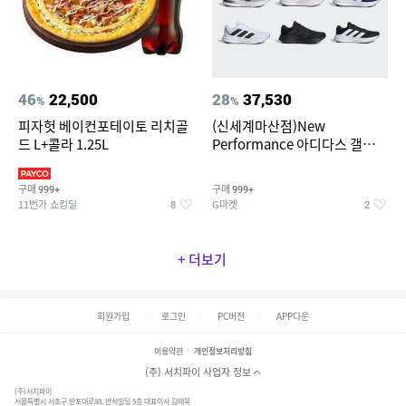
46
22,500
28
37,530
%
%
피자헛 베이컨포테이토 리치골
(신세계마산점)New
드 L+콜라 1.25L
Performance 아디다스 갤럭시
런 7종 택 1
구매
구매
999+
999+
11번가 쇼킹딜
G마켓
8
2
+ 더보기
회원가입
로그인
PC버전
APP다운
이용약관
개인정보처리방침
(주) 서치파이 사업자 정보
(주)서치파이
서울특별시 서초구 반포대로88, 반석빌딩 5층 대표이사 김태묵