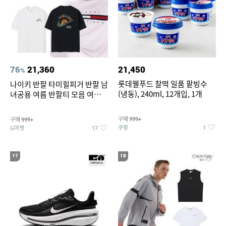
76
21,360
21,450
%
롯데웰푸드 찰떡 일품 팥빙수
나이키 반팔 타미힐피거 반팔 남
(냉동), 240ml, 12개입, 1개
녀공용 여름 반팔티 모음 여름
반팔티 기간한정 특가
구매
구매
999+
999+
쿠팡
G마켓
1
17
17
18