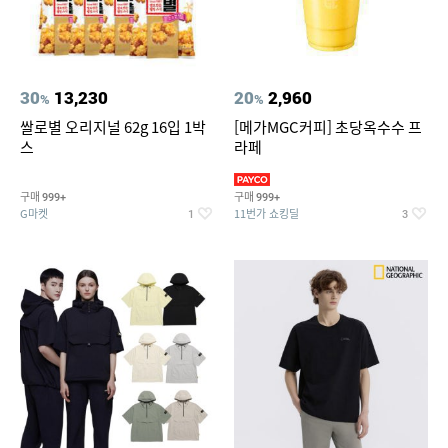
30
13,230
20
2,960
%
%
쌀로별 오리지널 62g 16입 1박
[메가MGC커피] 초당옥수수 프
스
라페
구매
구매
999+
999+
G마켓
11번가 쇼킹딜
1
3