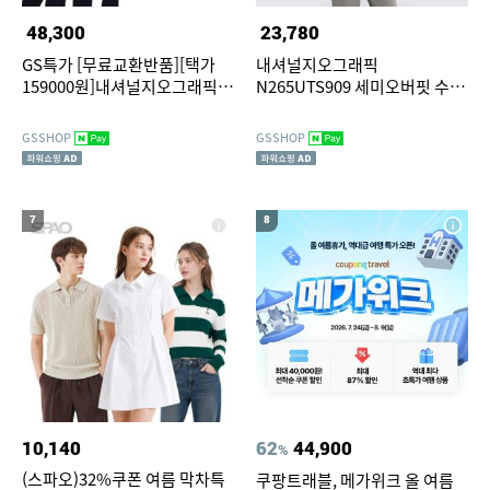
48,300
23,780
GS특가 [무료교환반품][택가
내셔널지오그래픽
159000원]내셔널지오그래픽
N265UTS909 세미오버핏 수피
N242UFT941 데일리 경량 우븐
마 반팔 티셔츠 BLACK
스트레치 반팔 아노락 6종 택1
GSSHOP
GSSHOP
7
8
10,140
62
44,900
%
(스파오)32%쿠폰 여름 막차특
쿠팡트래블, 메가위크 올 여름