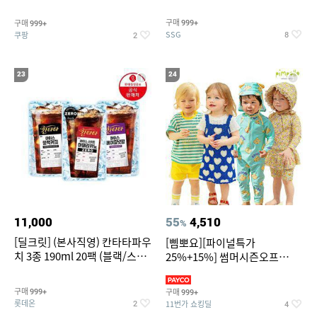
~
구매
구매
999+
999+
SSG
쿠팡
8
2
23
24
11,000
55
4,510
%
[딜크릿] (본사직영) 칸타타파우
[삠뽀요][파이널특가
치 3종 190ml 20팩 (블랙/스위
25%+15%] 썸머시즌오프
트아메리카노/헤이즐넛)
3,390원~/상하복/래쉬가드/수
영복/티셔츠/
구매
구매
999+
999+
롯데온
11번가 쇼킹딜
2
4