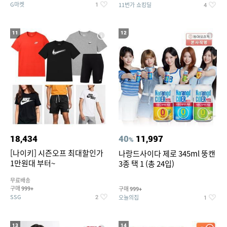
G마켓
11번가 쇼킹딜
1
4
11
12
18,434
40
11,997
%
[나이키] 시즌오프 최대할인가
나랑드사이다 제로 345ml 뚱캔
1만원대 부터~
3종 택 1 (총 24입)
무료배송
구매
구매
999+
999+
SSG
오늘의집
2
1
13
14