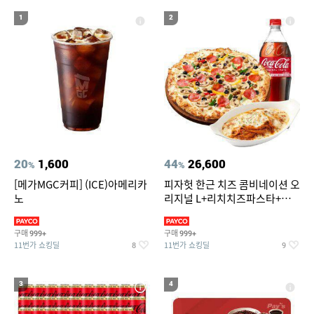
19
에스티로더 더블 웨어 파운데이션 30ml(SPF10)
1
2
20
워터파크
20
1,600
44
26,600
%
%
[메가MGC커피] (ICE)아메리카
피자헛 한근 치즈 콤비네이션 오
노
리지널 L+리치치즈파스타+콜
라 1.25L
구매
구매
999+
999+
11번가 쇼킹딜
11번가 쇼킹딜
8
9
3
4