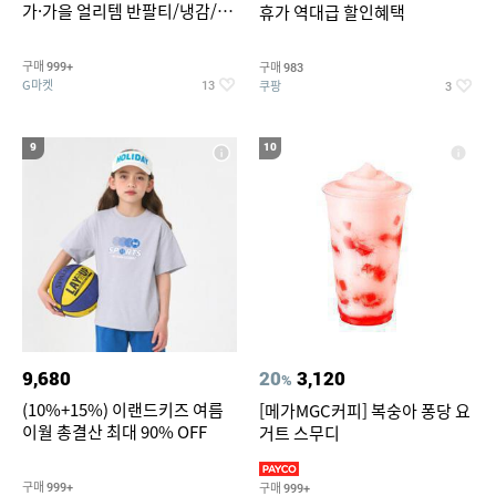
가·가을 얼리템 반팔티/냉감/반
휴가 역대급 할인혜택
바지/린넨/맨투맨/슬랙스/가디
건 외 ~74%OFF
구매
구매
999+
983
G마켓
쿠팡
13
3
9
10
9,680
20
3,120
%
(10%+15%) 이랜드키즈 여름
[메가MGC커피] 복숭아 퐁당 요
이월 총결산 최대 90% OFF
거트 스무디
구매
구매
999+
999+