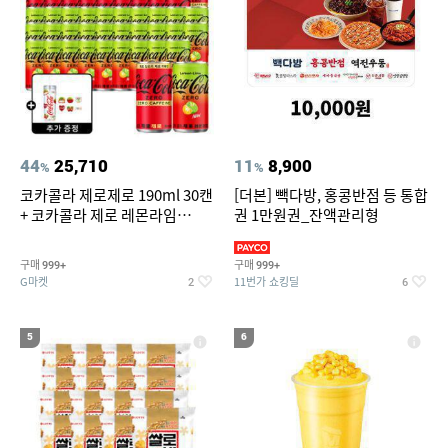
44
25,710
11
8,900
%
%
코카콜라 제로제로 190ml 30캔
[더본] 빽다방, 홍콩반점 등 통합
+ 코카콜라 제로 레몬라임
권 1만원권_잔액관리형
190ml 30캔 + (증정) 콜드컵+스
티커 세트
구매
구매
999+
999+
G마켓
11번가 쇼킹딜
2
6
5
6