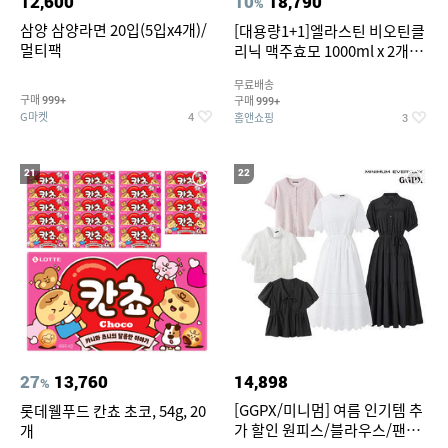
12,600
10
18,790
%
삼양 삼양라면 20입(5입x4개)/
[대용량1+1]엘라스틴 비오틴클
멀티팩
리닉 맥주효모 1000ml x 2개
(샴푸/컨디셔너 택1)
무료배송
구매
구매
999+
999+
G마켓
홈앤쇼핑
4
3
21
22
27
13,760
14,898
%
[GGPX/미니멈] 여름 인기템 추
롯데웰푸드 칸쵸 초코, 54g, 20
가 할인 원피스/블라우스/팬츠
개