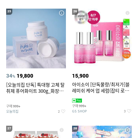
25
26
34
19,800
15,900
%
아이소이 [단독물량/최저가]블
[오늘의집 단독] 특대형 고체 탈
레미쉬 케어 업 세럼(잡티 로즈
취제 퓨어화이트 300g_화장실
세럼) 20ml 더블기획 (사용기한
탈취제 담배냄새제거 거실탈취
2027-04-24)
구매
구매
999+
999+
GS SHOP
오늘의집
3
2
27
28