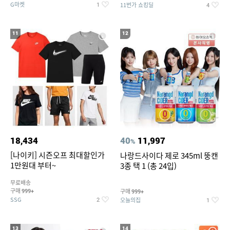
G마켓
11번가 쇼킹딜
1
4
11
12
18,434
40
11,997
%
[나이키] 시즌오프 최대할인가
나랑드사이다 제로 345ml 뚱캔
1만원대 부터~
3종 택 1 (총 24입)
무료배송
구매
구매
999+
999+
SSG
오늘의집
2
1
13
14