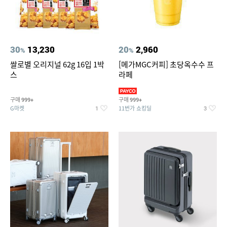
30
13,230
20
2,960
%
%
쌀로별 오리지널 62g 16입 1박
[메가MGC커피] 초당옥수수 프
스
라페
구매
구매
999+
999+
G마켓
11번가 쇼킹딜
1
3