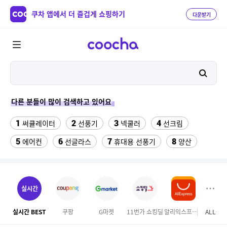
쿠차 앱에서 더 즐겁게 쇼핑하기
다운받기
다른 분들이 많이 검색하고 있어요
1
2
3
4
써큘레이터
선풍기
넥쿨러
선크림
5
6
7
8
에어컨
선글라스
휴대용 선풍기
양산
9
10
역시즌
수향미쌀10kg특등급
11
12
13
실외기없는 에어컨
아쿠아슈즈
라인댄스옷
실시간
14
15
나이키 운동화
대나무돗자리
실시간 BEST
쿠팡
G마켓
11번가 쇼킹딜
알리익스프레스
ALL
GS S
16
17
18
미니인형뽑기기계
메가커피
차량햇빛가리개