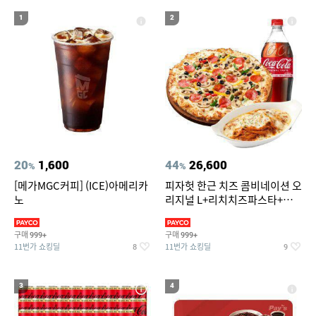
19
에스티로더 더블 웨어 파운데이션 30ml(SPF10)
1
2
20
워터파크
20
1,600
44
26,600
%
%
[메가MGC커피] (ICE)아메리카
피자헛 한근 치즈 콤비네이션 오
노
리지널 L+리치치즈파스타+콜
라 1.25L
구매
구매
999+
999+
11번가 쇼킹딜
11번가 쇼킹딜
8
9
3
4