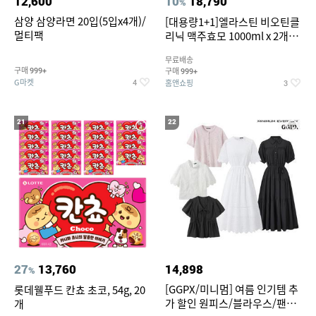
12,600
10
18,790
%
삼양 삼양라면 20입(5입x4개)/
[대용량1+1]엘라스틴 비오틴클
멀티팩
리닉 맥주효모 1000ml x 2개
(샴푸/컨디셔너 택1)
무료배송
구매
구매
999+
999+
G마켓
홈앤쇼핑
4
3
21
22
27
13,760
14,898
%
[GGPX/미니멈] 여름 인기템 추
롯데웰푸드 칸쵸 초코, 54g, 20
가 할인 원피스/블라우스/팬츠
개