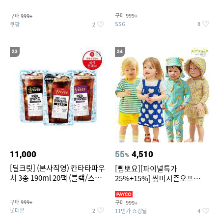
~
구매
구매
999+
999+
SSG
쿠팡
8
2
23
24
11,000
55
4,510
%
[딜크릿] (본사직영) 칸타타파우
[삠뽀요][파이널특가
치 3종 190ml 20팩 (블랙/스위
25%+15%] 썸머시즌오프
트아메리카노/헤이즐넛)
3,390원~/상하복/래쉬가드/수
영복/티셔츠/
구매
구매
999+
999+
롯데온
11번가 쇼킹딜
2
4