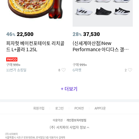
46
22,500
28
37,530
%
%
피자헛 베이컨포테이토 리치골
(신세계마산점)New
드 L+콜라 1.25L
Performance 아디다스 갤럭시
런 7종 택 1
구매
구매
999+
999+
11번가 쇼킹딜
G마켓
8
2
+ 더보기
회원가입
로그인
PC버전
APP다운
이용약관
개인정보처리방침
(주) 서치파이 사업자 정보
(주)서치파이
서울특별시 서초구 반포대로88, 반석빌딩 5층 대표이사 김태묵