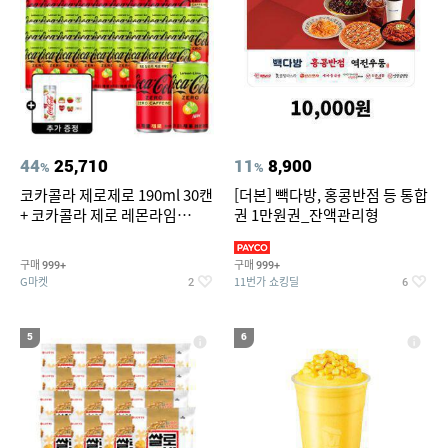
44
25,710
11
8,900
%
%
코카콜라 제로제로 190ml 30캔
[더본] 빽다방, 홍콩반점 등 통합
+ 코카콜라 제로 레몬라임
권 1만원권_잔액관리형
190ml 30캔 + (증정) 콜드컵+스
티커 세트
구매
구매
999+
999+
G마켓
11번가 쇼킹딜
2
6
5
6