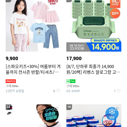
9,900
17,900
[스파오키즈+30%] 여름부터 겨
[8/7, 단하루 최종가 14,900
울까지 전시즌 반팔/티셔츠/셋
원/20팩] 리벤스 알로그랑 고평
업/원피스/팬츠/아우트 外
량 물티슈 70매x20팩
구매
구매
999+
999+
11번가 쇼킹딜
GS SHOP
8
1
15
16