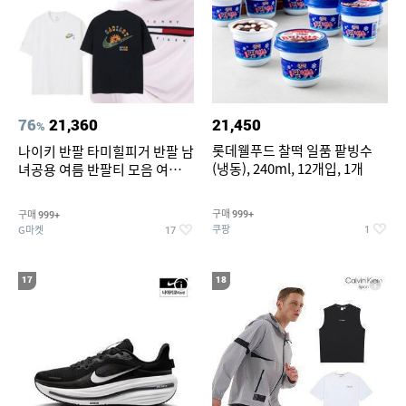
76
21,360
21,450
%
롯데웰푸드 찰떡 일품 팥빙수
나이키 반팔 타미힐피거 반팔 남
(냉동), 240ml, 12개입, 1개
녀공용 여름 반팔티 모음 여름
반팔티 기간한정 특가
구매
구매
999+
999+
쿠팡
G마켓
1
17
17
18