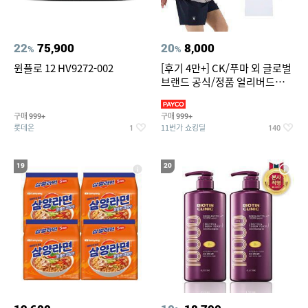
22
75,900
20
8,000
%
%
윈플로 12 HV9272-002
[후기 4만+] CK/푸마 외 글로벌
브랜드 공식/정품 얼리버드
~94%
구매
구매
999+
999+
롯데온
11번가 쇼킹딜
1
140
19
20