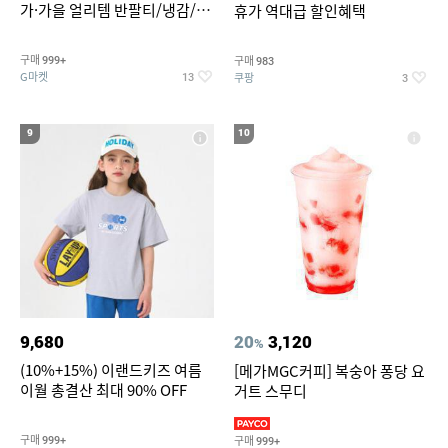
가·가을 얼리템 반팔티/냉감/반
휴가 역대급 할인혜택
바지/린넨/맨투맨/슬랙스/가디
건 외 ~74%OFF
구매
구매
999+
983
G마켓
쿠팡
13
3
9
10
9,680
20
3,120
%
(10%+15%) 이랜드키즈 여름
[메가MGC커피] 복숭아 퐁당 요
이월 총결산 최대 90% OFF
거트 스무디
구매
구매
999+
999+