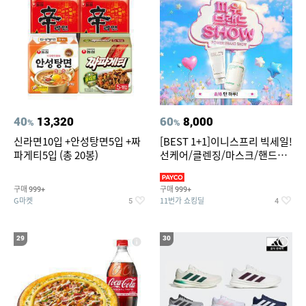
40
13,320
60
8,000
%
%
신라면10입 +안성탕면5입 +짜
[BEST 1+1]이니스프리 빅세일!
파게티5입 (총 20봉)
선케어/클렌징/마스크/핸드크
림/레티놀/PDRN/비타C/그린
구매
구매
999+
999+
G마켓
11번가 쇼킹딜
5
4
29
30