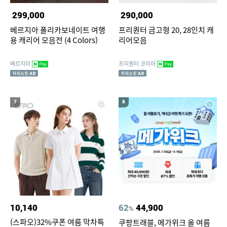
299,000
290,000
베르지아 폴리카보네이트 여행
프리퀀터 금고형 20, 28인치 캐
용 캐리어 모음전 (4 Colors)
리어모음
베르지아
프리퀀터 코리아
7
8
10,140
62
44,900
%
(스파오)32%쿠폰 여름 막차특
쿠팡트래블, 메가위크 올 여름