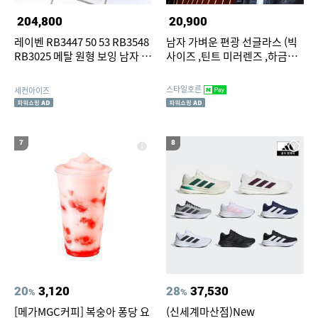
204,800
20,900
레이벤 RB3447 50 53 RB3548
남자 가벼운 편광 선글라스 (빅
RB3025 메탈 원형 보잉 남자 여
사이즈 ,틴트 미러렌즈 ,하금테,
자 선글라스
보잉)
스타일호른
세컨아이즈
7
8
20
3,120
28
37,530
%
%
[메가MGC커피] 복숭아 퐁당 요
(신세계마산점)New