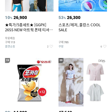
10
26,900
53
26,300
%
%
★특가/5종세트★ [GGPX]
스포츠/레저, 풀캉스 COOL
26SS NEW 아트웍 폰테 티셔츠
SALE
5종 GX262F0501TS
무료배송
구매
구매
113
785
홈앤쇼핑
쿠팡
2
6
19
20