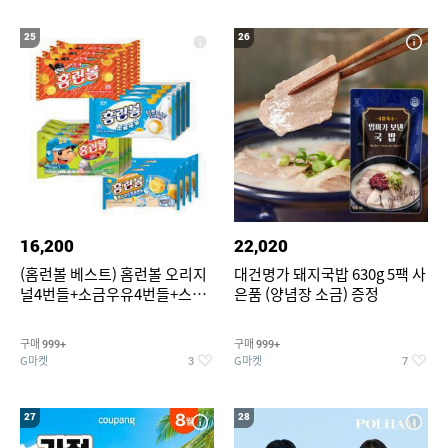
25
26
16,200
22,020
(홈런볼 베스트) 홈런볼 오리지
대건명가 돼지국밥 630g 5팩 사
널4번들+소금우유4번들+스윗
은품 (양념장 소금) 증정
커스타드4번들+옥수수 소프트
콘맛4번들
구매
구매
999+
999+
G마켓
G마켓
3
7
27
28