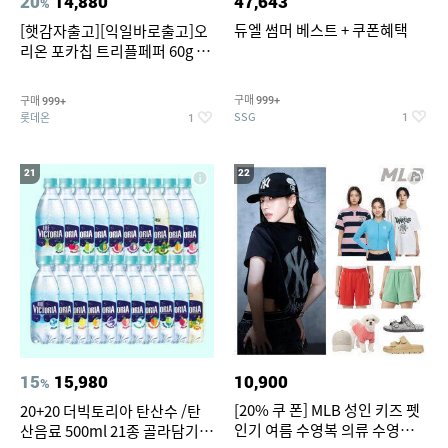
20
14,880
47,643
%
듀엘 썸머 베스트 + 쿠폰혜택
[햇감자출고][익일바로출고]오
리온 포카칩 트리플페퍼 60g 12
개
구매
구매
999+
999+
SSG
롯데온
1
1
21
22
15
15,980
10,900
%
[20% 쿠 폰] MLB 성인 키즈 펫
20+20 더빅토리아 탄산수 /탄
인기 여름 수영복 의류 수영복
산음료 500ml 21종 골라담기