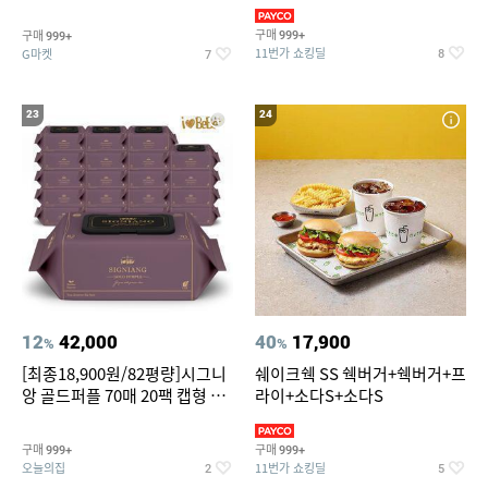
슈즈 베스트 제품 파격전
(총 2박스/분리배송)
구매
구매
999+
999+
11번가 쇼킹딜
G마켓
8
7
23
24
12
42,000
40
17,900
%
%
[최종18,900원/82평량]시그니
쉐이크쉑 SS 쉑버거+쉑버거+프
앙 골드퍼플 70매 20팩 캡형 아
라이+소다S+소다S
기물티슈
구매
구매
999+
999+
오늘의집
11번가 쇼킹딜
2
5