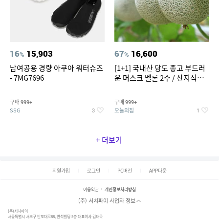
16
15,903
67
16,600
%
%
남여공용 경량 아쿠아 워터슈즈
[1+1] 국내산 당도 좋고 부드러
- 7MG7696
운 머스크 멜론 2수 / 산지직송 x
농협선별
구매
구매
999+
999+
SSG
오늘의집
3
1
+ 더보기
회원가입
로그인
PC버전
APP다운
이용약관
개인정보처리방침
(주) 서치파이 사업자 정보
(주)서치파이
서울특별시 서초구 반포대로88, 반석빌딩 5층 대표이사 김태묵