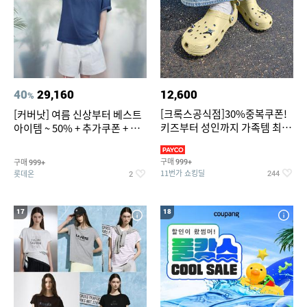
40
29,160
12,600
%
[크록스공식점]30%중복쿠폰!
[커버낫] 여름 신상부터 베스트
키즈부터 성인까지 가족템 최대
아이템 ~ 50% + 추가쿠폰 + 카
혜택가 찬스
드혜택
구매
구매
999+
999+
11번가 쇼킹딜
롯데온
244
2
17
18