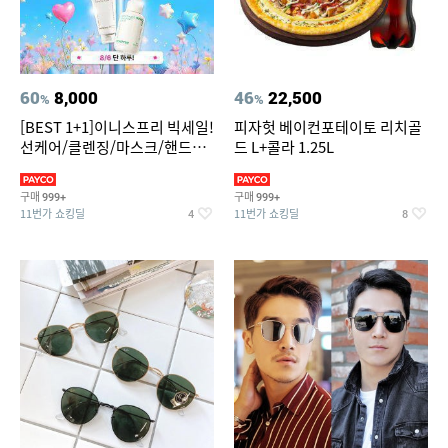
60
8,000
46
22,500
%
%
[BEST 1+1]이니스프리 빅세일!
피자헛 베이컨포테이토 리치골
선케어/클렌징/마스크/핸드크
드 L+콜라 1.25L
림/레티놀/PDRN/비타C/그린
구매
구매
999+
999+
11번가 쇼킹딜
11번가 쇼킹딜
4
8