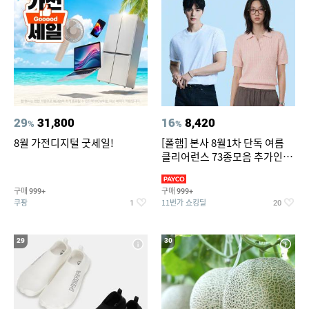
29
31,800
16
8,420
%
%
8월 가전디지털 굿세일!
[폴햄] 본사 8월1차 단독 여름
클리어런스 73종모음 추가인하
최대 83%OFF
구매
구매
999+
999+
쿠팡
11번가 쇼킹딜
1
20
29
30