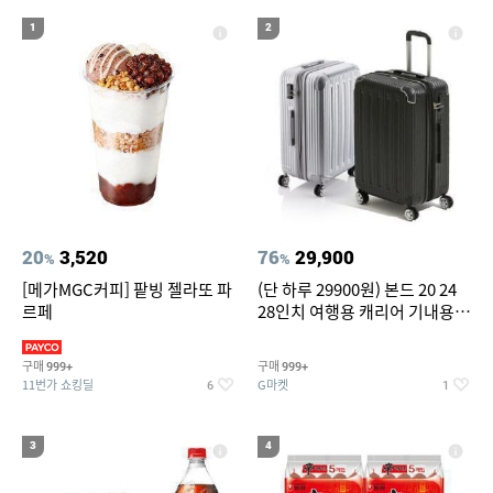
19
20
compactflash
성인용세발자전거중고
1
2
20
3,520
76
29,900
%
%
[메가MGC커피] 팥빙 젤라또 파
(단 하루 29900원) 본드 20 24
르페
28인치 여행용 캐리어 기내용
수화물용 여행가방 케리어가방
(20%쿠폰)
구매
구매
999+
999+
11번가 쇼킹딜
G마켓
6
1
3
4