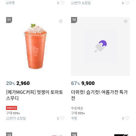
G마켓
11번가 쇼킹딜
5
6
11
12
20
2,960
67
9,900
%
%
[메가MGC커피] 멋쟁이 토마토
더위컷! 습기컷! 여름가전 특가
스무디
전
무료배송
구매
구매
999+
999+
11번가 쇼킹딜
쿠팡
2
5
13
14