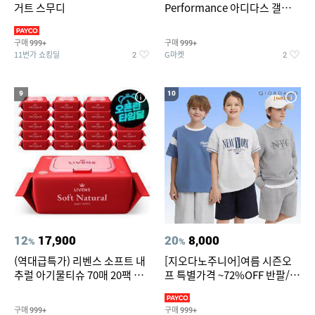
거트 스무디
Performance 아디다스 갤럭시
런 7종 택 1
구매
구매
999+
999+
11번가 쇼킹딜
G마켓
2
2
9
10
12
17,900
20
8,000
%
%
(역대급특가) 리벤스 소프트 내
[지오다노주니어]여름 시즌오
추럴 아기물티슈 70매 20팩 캡
프 특별가격 ~72%OFF 반팔/반
형 / 70gsm 고평량
바지/기능성 등
구매
구매
999+
999+