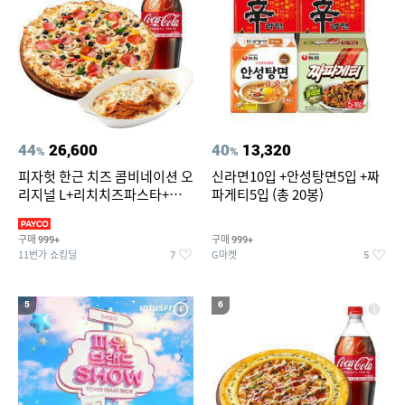
44
26,600
40
13,320
%
%
피자헛 한근 치즈 콤비네이션 오
신라면10입 +안성탕면5입 +짜
리지널 L+리치치즈파스타+콜
파게티5입 (총 20봉)
라 1.25L
구매
구매
999+
999+
11번가 쇼킹딜
G마켓
7
5
5
6