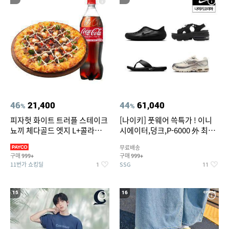
46
21,400
44
61,040
%
%
피자헛 화이트 트러플 스테이크
[나이키] 풋웨어 쓱특가 ! 이니
뇨끼 체다골드 엣지 L+콜라
시에이터,덩크,P-6000 外 최대
1.25L
~50% SALE
무료배송
구매
구매
999+
999+
11번가 쇼킹딜
SSG
1
11
15
16