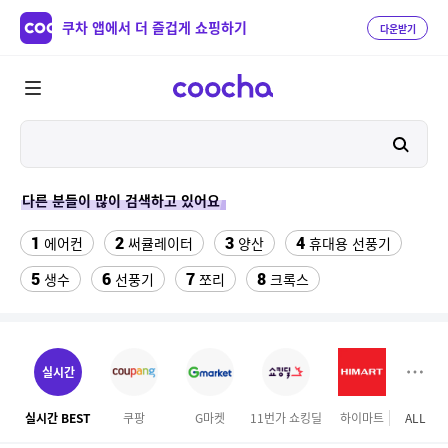
쿠차 앱에서 더 즐겁게 쇼핑하기
다운받기
다른 분들이 많이 검색하고 있어요
1
2
3
4
에어컨
써큘레이터
양산
휴대용 선풍기
5
6
7
8
생수
선풍기
쪼리
크록스
9
10
11
팔찌부자재
가정용 인형 뽑기 기계
메가박스
12
13
여자라인 댄스복
래쉬가드 티셔츠
실시간
14
15
다이소C타입 to HDMI 미러링 케이블
대나무돗자리
실시간 BEST
쿠팡
G마켓
11번가 쇼킹딜
하이마트
ALL
롯데
16
17
18
포켓몬 카드
뱀부3겹대나무화장지
가디건