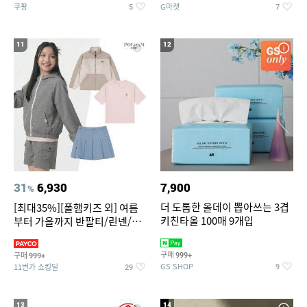
쿠팡
G마켓
5
7
11
12
31
6,930
7,900
%
더 도톰한 올데이 뽑아쓰는 3겹
[최대35%][폴햄키즈 외] 여름
키친타올 100매 9개입
부터 가을까지 반팔티/린넨/맨
투맨/가디건/팬츠 외 100종
구매
구매
999+
999+
GS SHOP
11번가 쇼킹딜
9
29
13
14