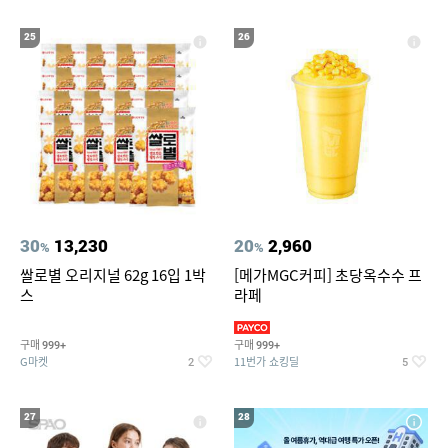
25
26
30
13,230
20
2,960
%
%
쌀로별 오리지널 62g 16입 1박
[메가MGC커피] 초당옥수수 프
스
라페
구매
구매
999+
999+
G마켓
11번가 쇼킹딜
2
5
27
28