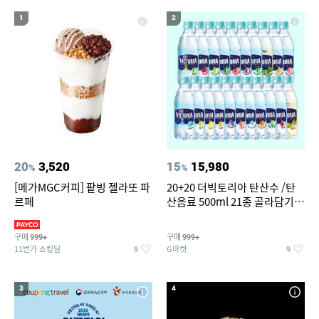
14
15
16
윌슨남성반팔티
세탁기 선반
여성실내수영복
1
2
17
18
19
뷔페용기
라인댄스옷
여성 청 반바지
20
창문형 에어컨
20
3,520
15
15,980
%
%
[메가MGC커피] 팥빙 젤라또 파
20+20 더빅토리아 탄산수 /탄
르페
산음료 500ml 21종 골라담기
(총 2박스/분리배송)
구매
구매
999+
999+
11번가 쇼킹딜
G마켓
9
9
3
4