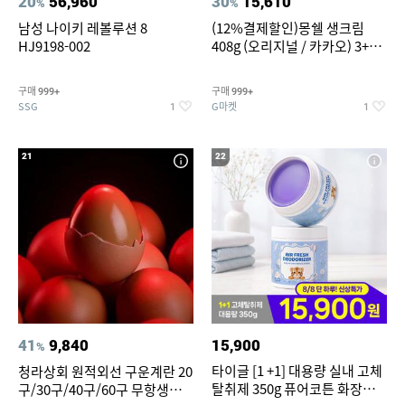
20
56,960
30
15,610
%
%
남성 나이키 레볼루션 8
(12%결제할인)몽쉘 생크림
HJ9198-002
408g (오리지널 / 카카오) 3+1
개
구매
구매
999+
999+
SSG
G마켓
1
1
21
22
41
9,840
15,900
%
타이글 [1 +1] 대용량 실내 고체
청라상회 원적외선 구운계란 20
탈취제 350g 퓨어코튼 화장실
구/30구/40구/60구 무항생제