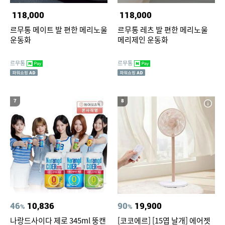
118,000
118,000
르무통 메이트 발 편한 메리노울
르무통 레츠 발 편한 메리노울
운동화
메리제인 운동화
르무통
르무통
7
8
46
10,836
90
19,900
%
%
나랑드사이다 제로 345ml 뚱캔
[코코에르] [15엽 날개] 에어젯