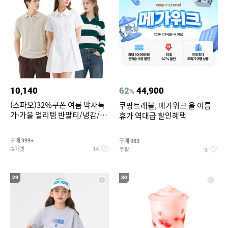
10,140
62
44,900
%
(스파오)32%쿠폰 여름 막차특
쿠팡트래블, 메가위크 올 여름
가·가을 얼리템 반팔티/냉감/반
휴가 역대급 할인혜택
바지/린넨/맨투맨/슬랙스/가디
건 외 ~74%OFF
구매
구매
999+
983
G마켓
쿠팡
14
3
29
30