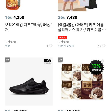
16
4,250
26
7,430
%
%
오리온 예감 치즈그라탕, 64g, 4
[예일x볼컴x하버드] 키즈 여름
개
클리어런스 특 가 / 키즈 여름 수
영복 반팔티 반바지 스
구매
구매
999+
999+
쿠팡
11번가 쇼킹딜
1
12
19
20