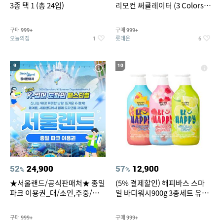
3종 택 1 (총 24입)
리모컨 써큘레이터 (3 Colors
택1)
구매
구매
999+
999+
오늘의집
롯데온
1
6
9
10
52
24,900
57
12,900
%
%
★서울랜드/공식판매처★ 종일
(5% 결제할인) 해피바스 스마
파크 이용권_대/소인,주중/주
일 바디워시900g 3종세트 유
말 공통
자/체리/자몽
구매
구매
999+
999+