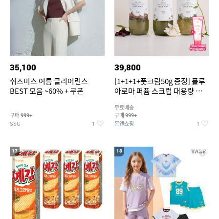
35,100
39,800
쉬즈미스 여름 클리어런스
[1+1+1+풋크림50g 증정] 플루
BEST 모음 ~60% + 쿠폰
아로마 퍼퓸 스크럽 대용량 바디
워시 1000ml
무료배송
구매
구매
999+
999+
SSG
홈앤쇼핑
1
1
17
18