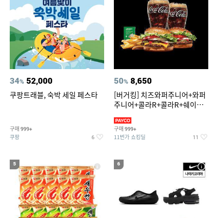
34
52,000
50
8,650
%
%
쿠팡트래블, 숙박 세일 페스타
[버거킹] 치즈와퍼주니어+와퍼
주니어+콜라R+콜라R+쉐이킹
프라이 스윗어니언
구매
구매
999+
999+
쿠팡
11번가 쇼킹딜
6
11
5
6