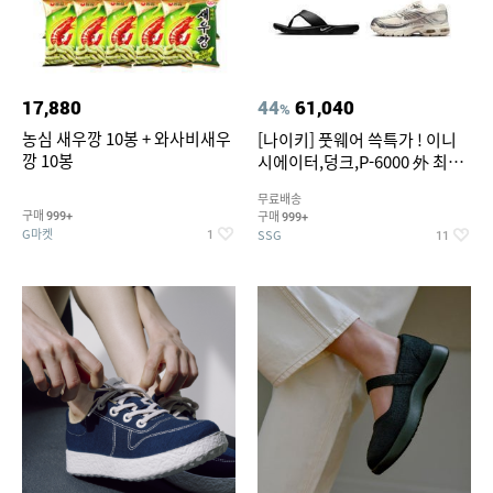
17,880
44
61,040
%
농심 새우깡 10봉 + 와사비새우
[나이키] 풋웨어 쓱특가 ! 이니
깡 10봉
시에이터,덩크,P-6000 外 최대
~50% SALE
무료배송
구매
구매
999+
999+
G마켓
SSG
1
11