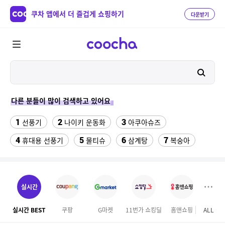
쿠차 앱에서 더 즐겁게 쇼핑하기
다운받기
다른 분들이 많이 검색하고 있어요
1
2
3
선풍기
나이키 운동화
아쿠아슈즈
4
5
6
7
휴대용 선풍기
물티슈
삼계탕
복숭아
8
9
이동식 에어컨
성인용세발자전거중고
10
수향미쌀10kg특등급
실시간
11
ESSECORE KLEVV DDR4-3200 CL22 파인인포 (16GB)
실시간 BEST
쿠팡
G마켓
11번가 쇼킹딜
홈앤쇼핑
ALL
12
13
실외기없는 에어컨
차량햇빛가리개