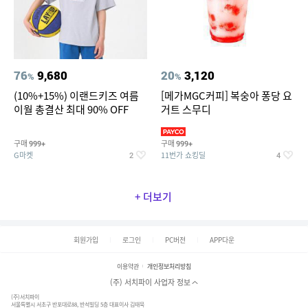
76
9,680
20
3,120
%
%
(10%+15%) 이랜드키즈 여름
[메가MGC커피] 복숭아 퐁당 요
이월 총결산 최대 90% OFF
거트 스무디
구매
구매
999+
999+
G마켓
11번가 쇼킹딜
2
4
+ 더보기
회원가입
로그인
PC버전
APP다운
이용약관
개인정보처리방침
(주) 서치파이 사업자 정보
(주)서치파이
서울특별시 서초구 반포대로88, 반석빌딩 5층 대표이사 김태묵