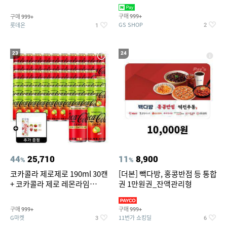
집안 실내 담배 냄새 제거
맥반석계란 HACCP 햇썹 인증
구매
구매
999+
999+
GS SHOP
롯데온
2
1
23
24
44
25,710
11
8,900
%
%
코카콜라 제로제로 190ml 30캔
[더본] 빽다방, 홍콩반점 등 통합
+ 코카콜라 제로 레몬라임
권 1만원권_잔액관리형
190ml 30캔 + (증정) 콜드컵+스
티커 세트
구매
구매
999+
999+
G마켓
11번가 쇼킹딜
3
6