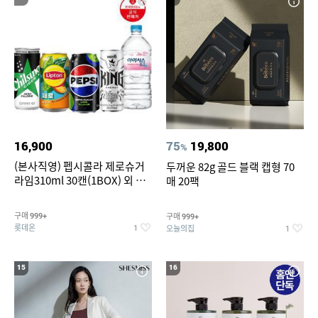
16,900
75
19,800
%
(본사직영) 펩시콜라 제로슈거
두꺼운 82g 골드 블랙 캡형 70
라임310ml 30캔(1BOX) 외 롯
매 20팩
데칠성BEST
구매
구매
999+
999+
롯데온
오늘의집
1
1
15
16