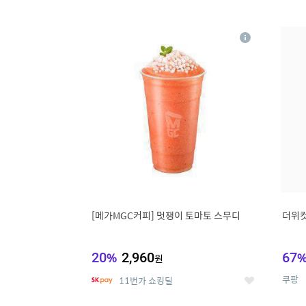
9
1
상
세
[메가MGC커피] 멋쟁이 토마토 스무디
더위컷
20
%
2,960
67
원
쿠팡
11번가 쇼킹딜
좋
아
요