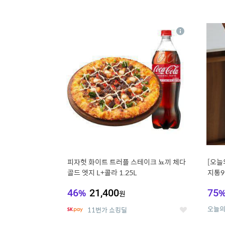
13
1
상
세
피자헛 화이트 트러플 스테이크 뇨끼 체다
[오늘
골드 엣지 L+콜라 1.25L
지통9
46
%
21,400
75
원
오늘
11번가 쇼킹딜
좋
아