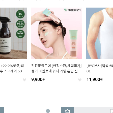
피
김정문알로에 [한정수량/체험특가]
[BYC본사]백색 5
 스프레이 500M
큐어 리알로에 워터 카밍 톤업 선크
01
림 40g 1개 (정가 36,000원)
9,900
원
11,900
원
좋
좋
아
아
요
요
3
상