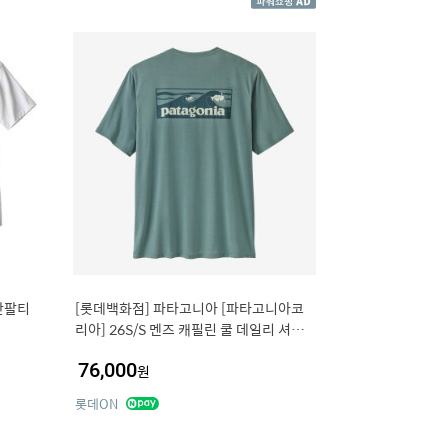
반팔티
[롯데백화점] 파타고니아 [파타고니아코
리아] 26S/S 멘즈 캐필린 쿨 데일리 셔츠-
보드숏 로고 45481R5 ICT LE12211399
76,000
42
원
롯데ON