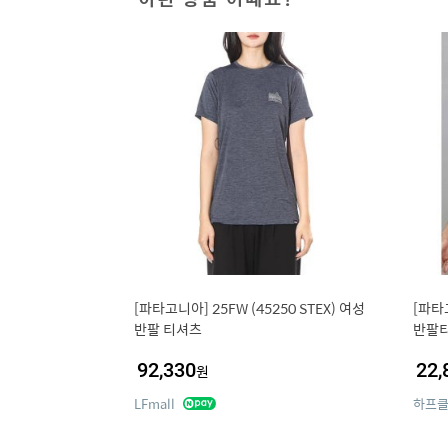
[파타고니아] 25FW (45250 STEX) 여성
[파타
반팔 티셔츠
반팔티
92,330
22,
원
LFmall
하프