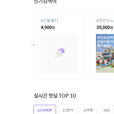
인기검색어
 미러
#
긴팔쿨티
#
천안소노
벤처
,300
원
4,900
원
35,000
원
실시간 핫딜 TOP 10
GS SHOP
11번가
G마켓
SSG