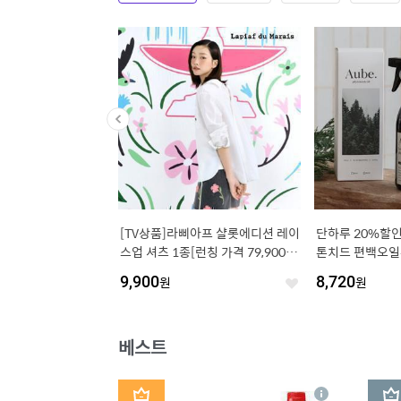
지듀 EGF 아이크림 30
[TV상품]라삐아프 샬롯에디션 레이
단하루 20%할인 (99.9%항균)
무료배송 선착순 체험특가
스업 셔츠 1종[런칭 가격 79,900
톤치드 편백오일수
오늘단하루 9,900 원 유
원]
L
9,900
원
8,720
원
03 까지
좋
좋
아
아
요
요
베스트
1
2
상