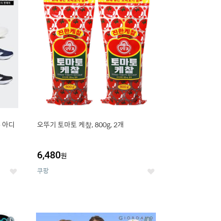
세
세
e 아디
오뚜기 토마토 케챂, 800g, 2개
6,480
원
쿠팡
좋
좋
아
아
요
요
8