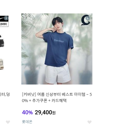
16
상
상
세
세
이터,덩
[커버낫] 여름 신상부터 베스트 아이템 ~ 5
0% + 추가쿠폰 + 카드혜택
40
%
29,400
원
롯데온
좋
좋
아
아