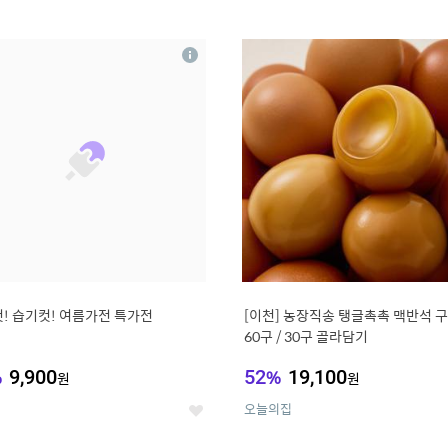
0
11
상
세
! 습기컷! 여름가전 특가전
[이천] 농장직송 탱글촉촉 맥반석 
60구 / 30구 골라담기
%
9,900
52
%
19,100
원
원
오늘의집
좋
아
요