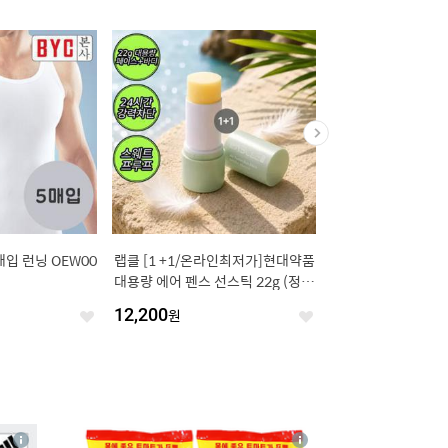
매입 런닝 OEW00
랩클 [1 +1/온라인최저가]현대약품
[8/6 단하루 3,500원
대용량 에어 펜스 선스틱 22g (정가
0,900원] 깨끗한나라
42,000원)
가든 가드니아 27m 3
12,200
원
14,400
원
좋
좋
아
아
요
요
4
상
상