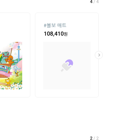
4
/
4
#
볼보 매트
#
에어컨
108,410
원
1,309,000
원
2
/
2