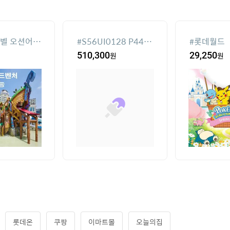
벨 오션어드
#
S56UI0128 P4455
#
롯데월드
7162
510,300
원
29,250
원
롯데온
쿠팡
이마트몰
오늘의집