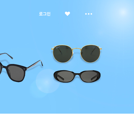
좋
더
로그인
아
보
요
기