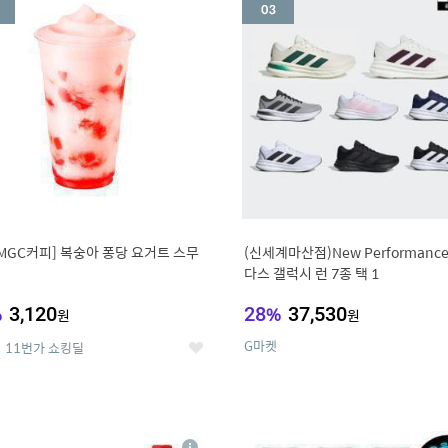
세
MGC커피] 복숭아 퐁당 요거트 스무
(신세계마산점)New Performanc
다스 갤럭시 런 7종 택 1
%
3,120
28
%
37,530
원
원
G마켓
11번가 쇼킹딜
좋
아
요
7