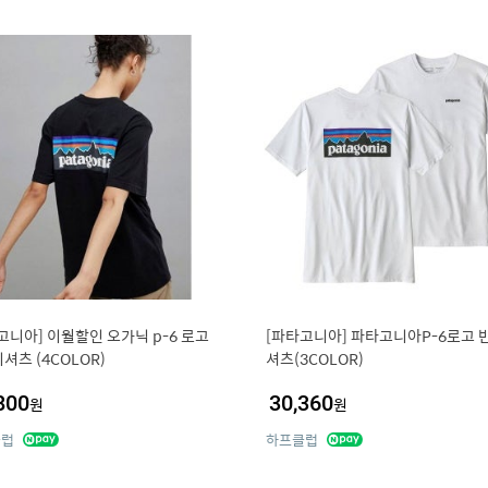
고니아] 이월할인 오가닉 p-6 로고
[파타고니아] 파타고니아P-6로고 
셔츠 (4COLOR)
셔츠(3COLOR)
800
30,360
원
원
클럽
하프클럽