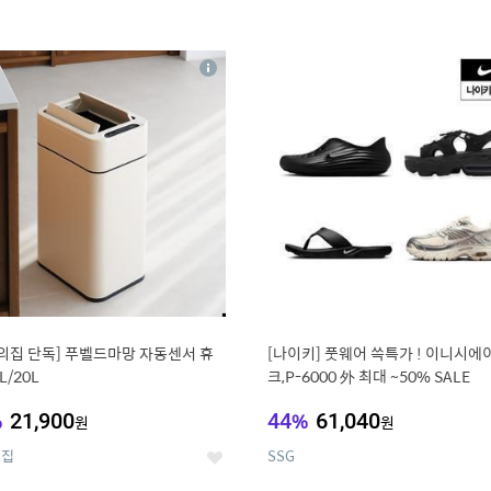
4
15
상
세
의집 단독] 푸벨드마망 자동센서 휴
[나이키] 풋웨어 쓱특가 ! 이니시에
L/20L
크,P-6000 外 최대 ~50% SALE
%
21,900
44
%
61,040
원
원
의집
SSG
좋
아