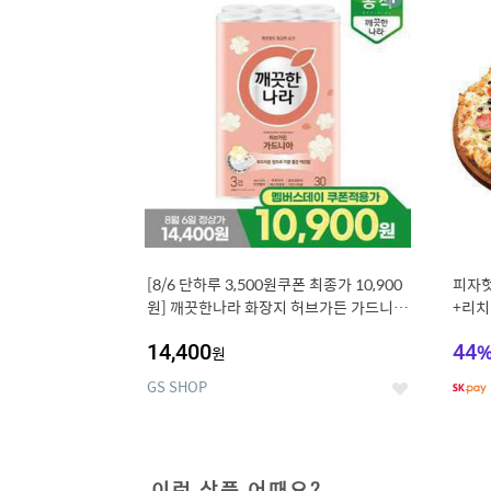
상
세
[8/6 단하루 3,500원쿠폰 최종가 10,900
피자헛
원] 깨끗한나라 화장지 허브가든 가드니아
+리치
27m 30롤
14,400
44
원
GS SHOP
좋
아
요
이런 상품 어때요?