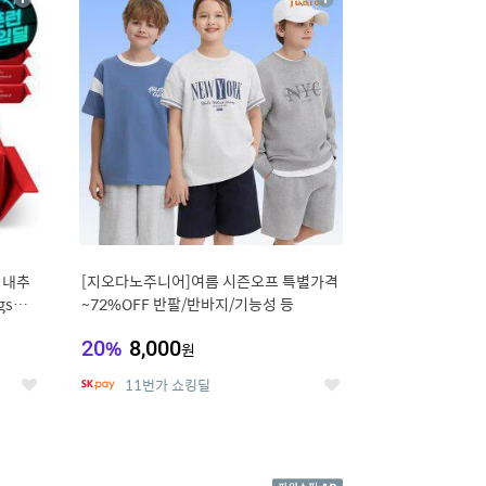
상
상
세
세
 내추
[지오다노주니어]여름 시즌오프 특별가격
gsm
~72%OFF 반팔/반바지/기능성 등
20
%
8,000
원
11번가 쇼킹딜
좋
좋
아
아
요
요