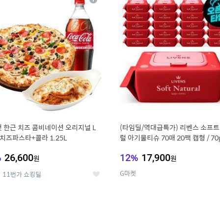
상
세
 한근 치즈 콤비네이션 오리지널 L
(타임딜/역대급특가) 리벤스 소프트
치즈파스타+콜라 1.25L
럴 아기물티슈 70매 20팩 캡형 / 70
고평량
%
26,600
12
%
17,900
원
원
G마켓
11번가 쇼킹딜
좋
아
요