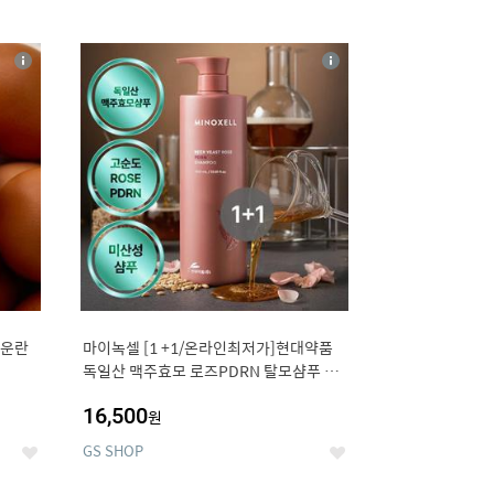
12
상
상
세
세
구운란
마이녹셀 [1 +1/온라인최저가]현대약품
독일산 맥주효모 로즈PDRN 탈모샴푸 대
용량 1000ml (정가 100,000원)
16,500
원
GS SHOP
좋
좋
아
아
요
요