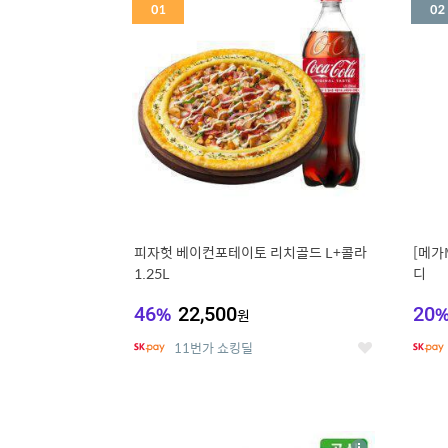
세
피자헛 베이컨포테이토 리치골드 L+콜라
[메가
1.25L
디
46
%
22,500
20
원
11번가 쇼킹딜
좋
아
요
5
6