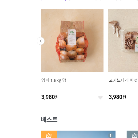
카다미아넛브리틀 650
다향훈제오리슬라이스 700g
[맥심] 모카골드
인트)
50입
28
%
12,980
원
39,780
원
좋
좋
아
아
요
요
베스트
1
2
상