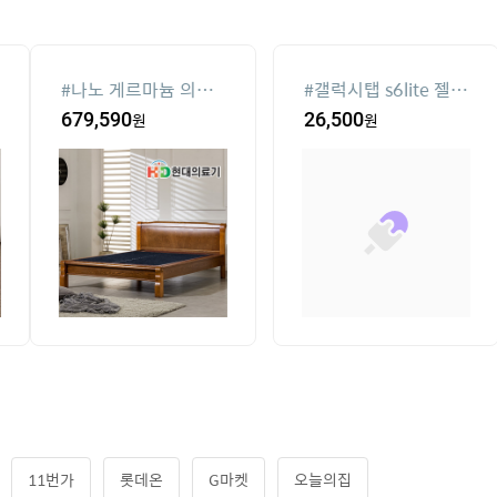
6lite 젤리
#
땡땡이 블라우스
#
남성용 숄
이스
104,500
원
9,230
원
11번가
롯데온
G마켓
오늘의집