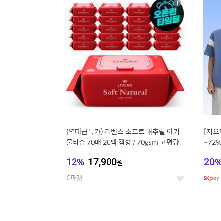
상
세
(역대급특가) 리벤스 소프트 내추럴 아기
[지오
물티슈 70매 20팩 캡형 / 70gsm 고평량
~72
12
%
17,900
20
원
G마켓
좋
아
요