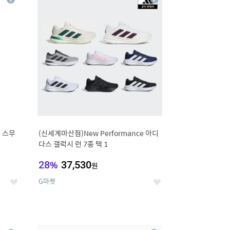
상
상
세
세
 스무
(신세계마산점)New Performance 아디
다스 갤럭시 런 7종 택 1
28
%
37,530
원
G마켓
좋
좋
아
아
요
요
12