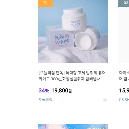
세
[오늘의집 단독] 특대형 고체 탈취제 퓨어
아이소
화이트 300g_화장실탈취제 담배냄새제
어 업
거 거실탈취
획 (사
34
%
19,800
15,
원
오늘의집
GS S
좋
아
요
5
6