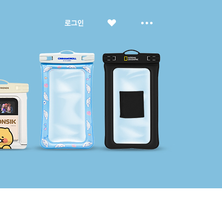
좋
더
로그인
아
보
요
기