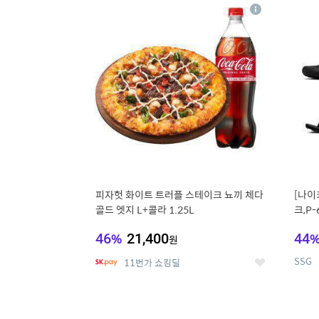
13
1
상
세
피자헛 화이트 트러플 스테이크 뇨끼 체다
[나이
골드 엣지 L+콜라 1.25L
크,P-
46
%
21,400
44
원
SSG
11번가 쇼킹딜
좋
아
요