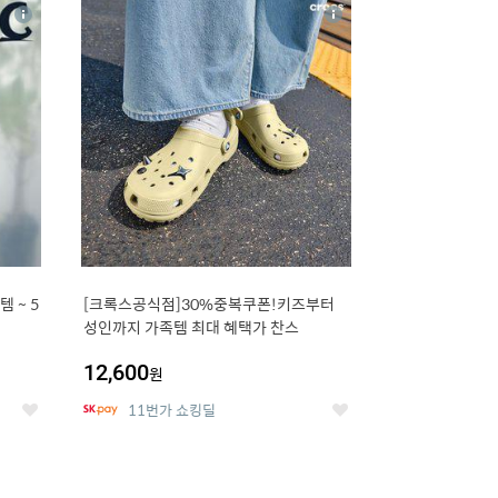
16
상
상
세
세
 5
[크록스공식점]30%중복쿠폰!키즈부터
성인까지 가족템 최대 혜택가 찬스
12,600
원
11번가 쇼킹딜
좋
좋
아
아
요
요