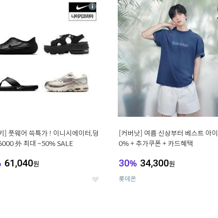
4
15
상
세
키] 풋웨어 쓱특가 ! 이니시에이터,덩
[커버낫] 여름 신상부터 베스트 아이템 ~
6000 外 최대 ~50% SALE
0% + 추가쿠폰 + 카드혜택
%
61,040
30
%
34,300
원
원
롯데온
좋
아
요