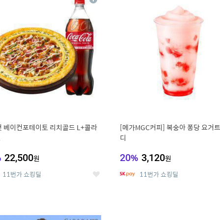
상
세
 베이컨포테이토 리치골드 L+콜라
[메가MGC커피] 복숭아 퐁당 요거트
L
디
%
22,500
20
%
3,120
원
원
11번가 쇼킹딜
11번가 쇼킹딜
좋
아
요
0
11