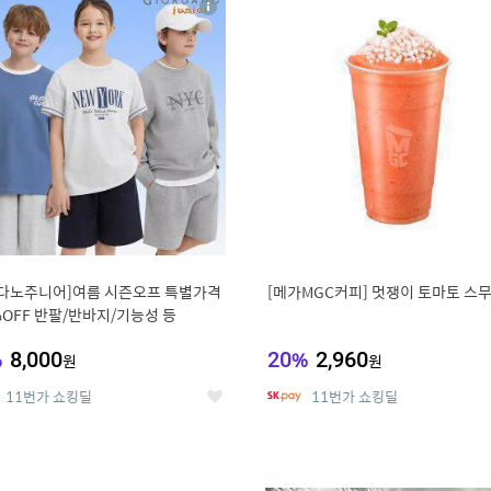
상
세
다노주니어]여름 시즌오프 특별가격
[메가MGC커피] 멋쟁이 토마토 스
%OFF 반팔/반바지/기능성 등
%
8,000
20
%
2,960
원
원
11번가 쇼킹딜
11번가 쇼킹딜
좋
아
요