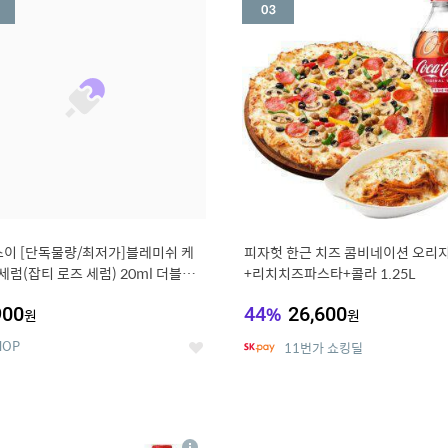
세
이 [단독물량/최저가]블레미쉬 케
피자헛 한근 치즈 콤비네이션 오리지
 세럼(잡티 로즈 세럼) 20ml 더블기
+리치치즈파스타+콜라 1.25L
용기한 2027-04-24)
900
44
%
26,600
원
원
HOP
11번가 쇼킹딜
좋
아
요
7