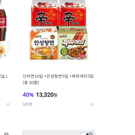
세
세
널 L
신라면10입 +안성탕면5입 +짜파게티5입
(총 20봉)
40
%
13,320
원
G마켓
좋
좋
아
아
요
요
8