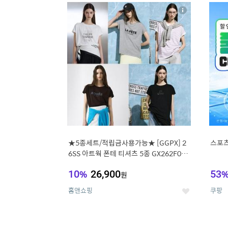
17
1
상
세
★5종세트/적립금사용가능★ [GGPX] 2
스포츠
6SS 아트웍 폰테 티셔츠 5종 GX262F050
1TS
10
%
26,900
53
원
홈앤쇼핑
쿠팡
좋
아
요