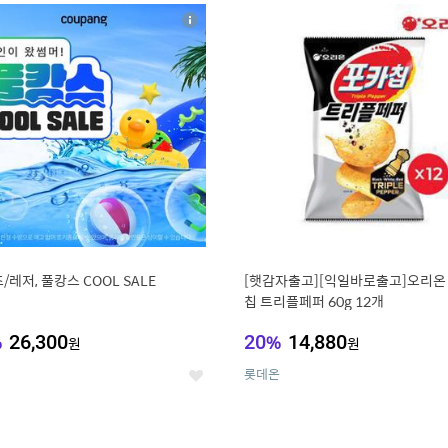
8
19
상
세
/레저, 풀캉스 COOL SALE
[햇감자출고][익일바로출고]오리온
칩 트리플페퍼 60g 12개
%
26,300
20
%
14,880
원
원
롯데온
좋
아
요