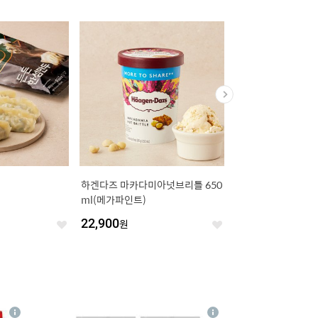
[농심] 새우깡90g(패키지 랜덤발
양파 1.8kg 망
송)
1,260
원
3,980
원
좋
좋
아
아
요
요
4
상
상