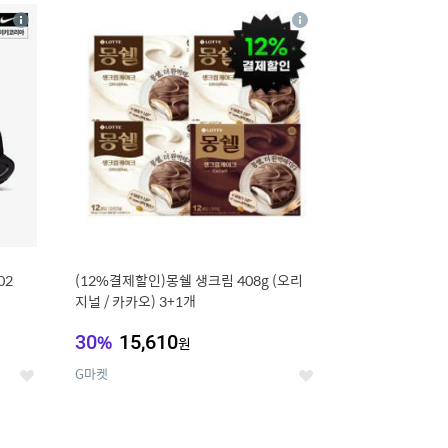
20
상
상
세
세
02
(12%결제할인)몽쉘 생크림 408g (오리
지널 / 카카오) 3+1개
30
%
15,610
원
G마켓
좋
좋
아
아
요
요