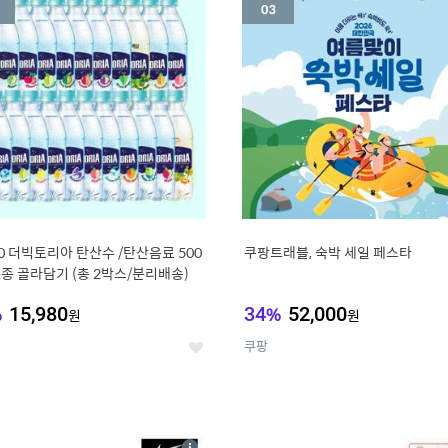
세
20 더빅토리아 탄산수 /탄산음료 500
쿠팡트래블, 숙박 세일 페스타
21종 골라담기 (총 2박스/분리배송)
%
15,980
34
%
52,000
원
원
쿠팡
좋
아
요
7