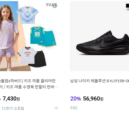
8
19
상
세
x볼컴x하버드] 키즈 여름 클리어런
남성 나이키 레볼루션 8 HJ9198-0
 가 / 키즈 여름 수영복 반팔티 반바지
%
7,430
20
%
56,960
원
원
SSG
11번가 쇼킹딜
좋
아
요