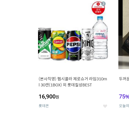
13
1
상
세
(본사직영) 펩시콜라 제로슈거 라임310m
두꺼운
l 30캔(1BOX) 외 롯데칠성BEST
16,900
75
원
롯데온
오늘
좋
아
요