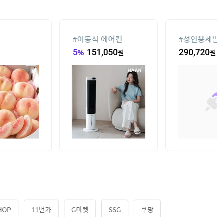
는 에어컨
#
차량햇빛가리개
#
윌슨남성
870
원
17,530
원
11,500
원
HOP
11번가
G마켓
SSG
쿠팡