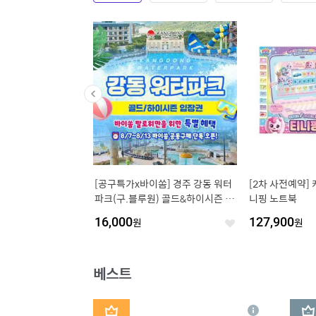
독일내수용][독일발송/공
[딜크릿] 매일두유 7종 99.9/서리
[APP전용] 일
프로푸트라 전단계 6통/
태/고단백/고단백검은콩 外 48팩
캡슐 커피 5종 세
골라담기
개/30개/30개 
원
9
%
34,580
원
12
%
61,110
좋
좋
아
아
요
요
베스트
1
2
상