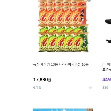
상
세
농심 새우깡 10봉 + 와사비새우깡 10봉
[나이
크,P-
17,880
44
원
G마켓
SSG
좋
아
요
9
1