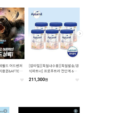
확보/바로배송] 삼
남녀공용 엔비에이 아치형 로고 반
[공구특가x바이쏨] 경
 스마트 워치 밴드
팔 티셔츠 4종 택일
파크(구.블루원) 골드
 한글지원 글로벌버
가 프로모션, 주중&주말
원
23
%
9,240
원
16,000
원
좋
좋
~8월 30일
아
아
요
요
4
상
상