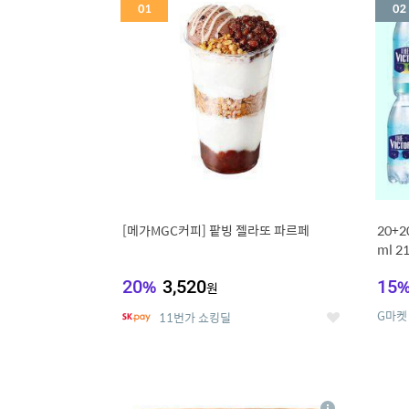
세
[메가MGC커피] 팥빙 젤라또 파르페
20+
ml 
20
%
3,520
15
원
G마켓
11번가 쇼킹딜
좋
아
요
5
6