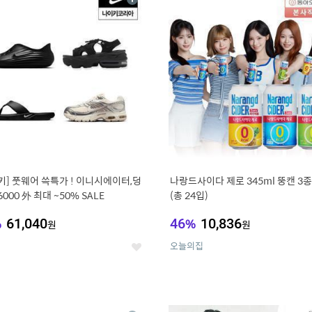
상
세
키] 풋웨어 쓱특가 ! 이니시에이터,덩
나랑드사이다 제로 345ml 뚱캔 3종 
6000 外 최대 ~50% SALE
(총 24입)
%
61,040
46
%
10,836
원
원
오늘의집
좋
아
요
0
11