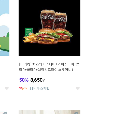
세
세
[버거킹] 치즈와퍼주니어+와퍼주니어+콜
라R+콜라R+쉐이킹프라이 스윗어니언
50
%
8,650
원
11번가 쇼킹딜
좋
좋
아
아
요
요
8