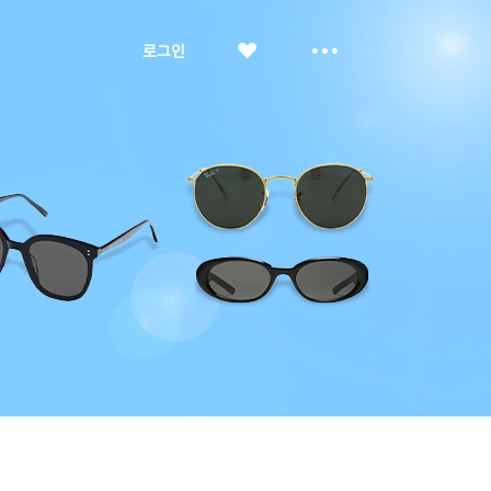
좋
더
로그인
아
보
요
기