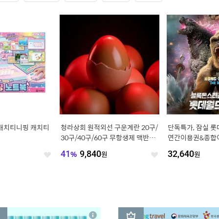
리 네스프레소 호환
[공구특가x한브로] 경주 강동 워터
[APP전용][물량
트 100캡슐 (40
파크(구.블루원) 골드&하이시즌 특
성전자 갤럭시핏3
교차선택 가능)
가 프로모션, 주중&주말 공통, 최대
시계 SM-R390
원
16,000
원
15
%
53,770
좋
~8월 30일
좋
전
아
아
요
요
3
상