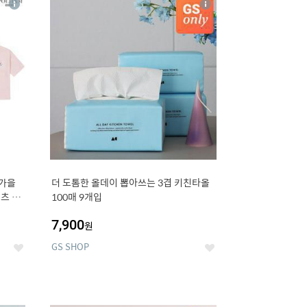
상
상
세
세
 가을
더 도톰한 올데이 뽑아쓰는 3겹 키친타올
츠 외
100매 9개입
7,900
원
GS SHOP
좋
좋
아
아
요
요