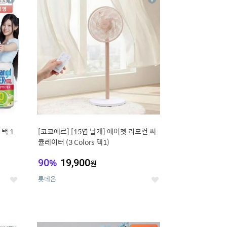
상
상
세
세
택 1
[코코에르] [15엽 날개] 에어젯 리모컨 써
큘레이터 (3 Colors 택1)
90
%
19,900
원
롯데온
좋
좋
아
아
요
요
12