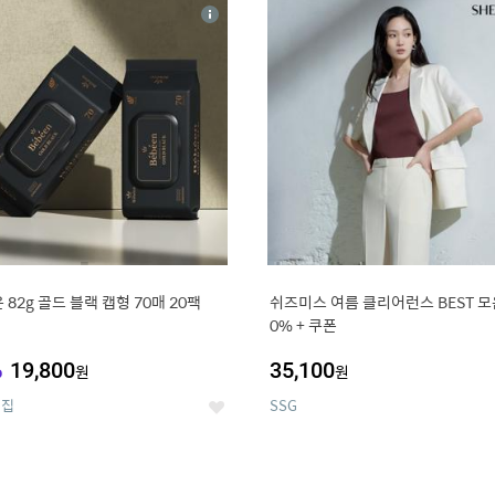
4
15
상
세
 82g 골드 블랙 캡형 70매 20팩
쉬즈미스 여름 클리어런스 BEST 모음
0% + 쿠폰
%
19,800
35,100
원
원
의집
SSG
좋
아
요