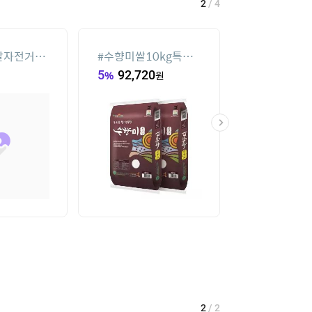
3
/
4
반팔티
#
세탁기 선반
#
여성실내수영
46,980
원
44,900
원
1
/
2