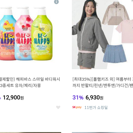
상
세
 결제할인) 해피바스 스마일 바디워시
[최대35%][폴햄키즈 외] 여름부터
g 3종세트 유자/체리/자몽
까지 반팔티/린넨/맨투맨/가디건/팬
100종
%
12,900
31
%
6,930
원
원
11번가 쇼킹딜
좋
아
요