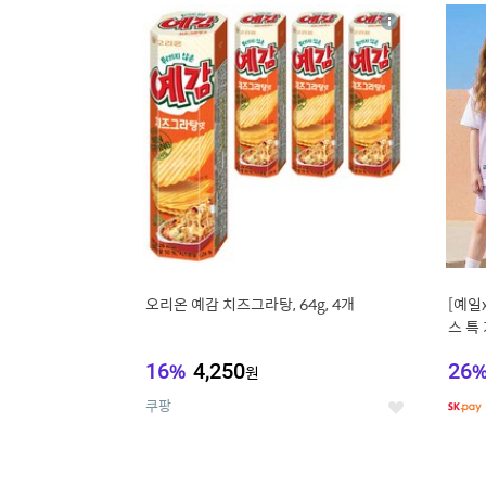
17
1
상
세
오리온 예감 치즈그라탕, 64g, 4개
[예일
스 특
스
16
%
4,250
26
원
쿠팡
좋
아
요