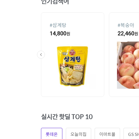
인기검색어
미쌀10kg특등
#
ESSECORE KLEVV
#
실외기없
DDR4-3200 CL22
2,720
원
289,000
원
36
%
44,
파인인포 (16GB)
실시간 핫딜 TOP 10
롯데온
오늘의집
이마트몰
GS S