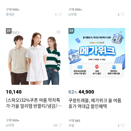
맥반석계란 HACCP 햇썹 인증
190ml 30캔 + (증정) 콜드컵+스
티커 세트
구매
구매
999+
999+
롯데온
G마켓
1
3
23
24
10,140
62
44,900
%
(스파오)32%쿠폰 여름 막차특
쿠팡트래블, 메가위크 올 여름
가·가을 얼리템 반팔티/냉감/반
휴가 역대급 할인혜택
바지/린넨/맨투맨/슬랙스/가디
건 외 ~74%OFF
구매
구매
999+
983
G마켓
쿠팡
14
3