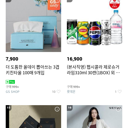
7,900
16,900
더 도톰한 올데이 뽑아쓰는 3겹
(본사직영) 펩시콜라 제로슈거
키친타올 100매 9개입
라임310ml 30캔(1BOX) 외 롯
데칠성BEST
구매
구매
999+
999+
GS SHOP
롯데온
10
1
15
16