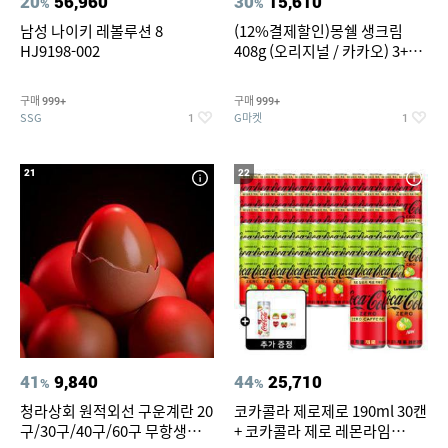
20
56,960
30
15,610
%
%
남성 나이키 레볼루션 8
(12%결제할인)몽쉘 생크림
HJ9198-002
408g (오리지널 / 카카오) 3+1
개
구매
구매
999+
999+
SSG
G마켓
1
1
21
22
41
9,840
44
25,710
%
%
청라상회 원적외선 구운계란 20
코카콜라 제로제로 190ml 30캔
구/30구/40구/60구 무항생제
+ 코카콜라 제로 레몬라임