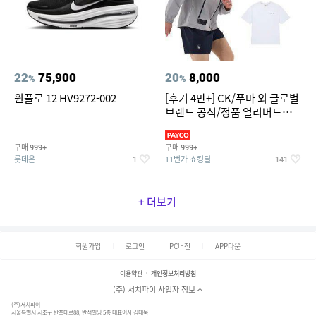
22
75,900
20
8,000
%
%
윈플로 12 HV9272-002
[후기 4만+] CK/푸마 외 글로벌
브랜드 공식/정품 얼리버드
~94%
구매
구매
999+
999+
롯데온
11번가 쇼킹딜
1
141
+ 더보기
회원가입
로그인
PC버전
APP다운
이용약관
개인정보처리방침
(주) 서치파이 사업자 정보
(주)서치파이
서울특별시 서초구 반포대로88, 반석빌딩 5층 대표이사 김태묵