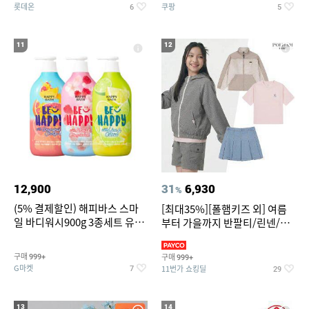
롯데온
쿠팡
6
5
11
12
12,900
31
6,930
%
(5% 결제할인) 해피바스 스마
[최대35%][폴햄키즈 외] 여름
일 바디워시900g 3종세트 유
부터 가을까지 반팔티/린넨/맨
자/체리/자몽
투맨/가디건/팬츠 외 100종
구매
구매
999+
999+
G마켓
11번가 쇼킹딜
7
29
13
14