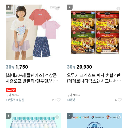
19
20
중고음료수냉장고
스투시 키즈
1
2
30
1,750
30
20,930
%
%
[최대30%][탑텐키즈] 전상품
오뚜기 크러스트 피자 혼합 4판
시즌오프 반팔티/맨투맨/상하
(페페로니디럭스2+시그니처익
복/레깅스 외 100종
스트림2)
구매
구매
999+
999+
11번가 쇼킹딜
G마켓
29
4
3
4