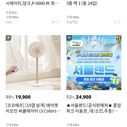
시에이터,덩크,P-6000 外 최대
3종 택 1 (총 24입)
~50% SALE
무료배송
구매
구매
999+
999+
SSG
오늘의집
11
1
9
10
90
19,900
52
24,900
%
%
[코코에르] [15엽 날개] 에어젯
★서울랜드/공식판매처★ 종일
리모컨 써큘레이터 (3 Colors
파크 이용권_대/소인,주중/주
택1)
말 공통
구매
구매
999+
999+