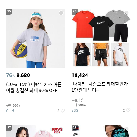
25
26
76
9,680
18,434
%
[나이키] 시즌오프 최대할인가
(10%+15%) 이랜드키즈 여름
1만원대 부터~
이월 총결산 최대 90% OFF
무료배송
구매
구매
999+
999+
SSG
G마켓
2
2
27
28