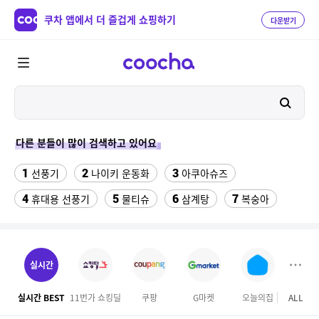
쿠차 앱에서 더 즐겁게 쇼핑하기
다운받기
다른 분들이 많이 검색하고 있어요
1
2
3
선풍기
나이키 운동화
아쿠아슈즈
4
5
6
7
휴대용 선풍기
물티슈
삼계탕
복숭아
8
9
10
이동식 에어컨
샌들
수향미쌀10kg특등급
11
12
13
서울랜드 자유이용권
여성 댄스복
팔찌부자재
실시간
14
15
16
엄마옷
이비스 용산
디오션리조트
실시간 BEST
11번가 쇼킹딜
쿠팡
G마켓
오늘의집
ALL
테
17
18
하이원 워터월드
테프론 테이프