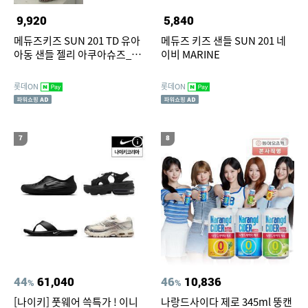
9,920
5,840
메듀즈키즈 SUN 201 TD 유아
메듀즈 키즈 샌들 SUN 201 네
아동 샌들 젤리 아쿠아슈즈_택
이비 MARINE
일
롯데ON
롯데ON
7
8
44
61,040
46
10,836
%
%
[나이키] 풋웨어 쓱특가 ! 이니
나랑드사이다 제로 345ml 뚱캔