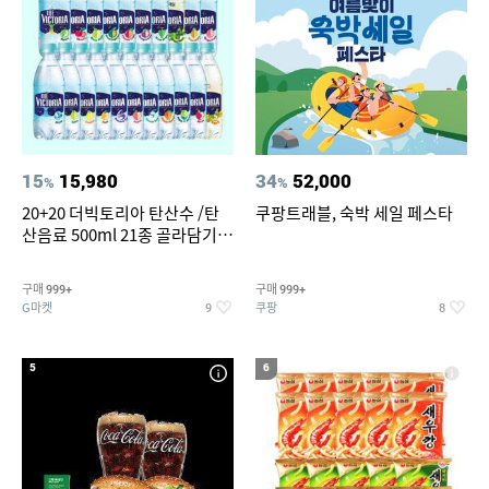
15
15,980
34
52,000
%
%
20+20 더빅토리아 탄산수 /탄
쿠팡트래블, 숙박 세일 페스타
산음료 500ml 21종 골라담기
(총 2박스/분리배송)
구매
구매
999+
999+
G마켓
쿠팡
9
8
5
6