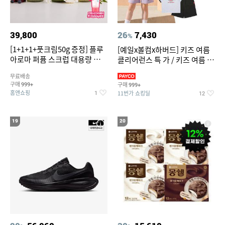
39,800
26
7,430
%
[1+1+1+풋크림50g 증정] 플루
[예일x볼컴x하버드] 키즈 여름
아로마 퍼퓸 스크럽 대용량 바디
클리어런스 특 가 / 키즈 여름 수
워시 1000ml
영복 반팔티 반바지 스
무료배송
구매
구매
999+
999+
홈앤쇼핑
11번가 쇼킹딜
1
12
19
20