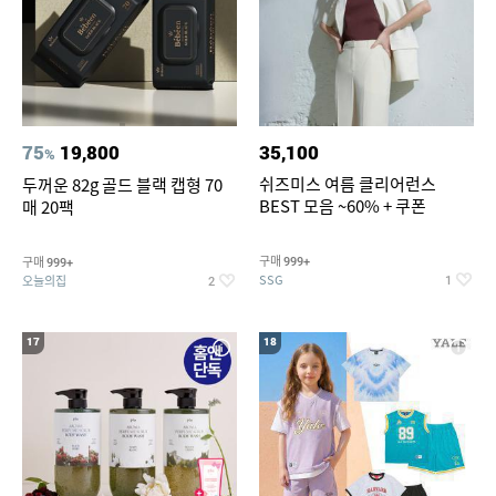
75
19,800
35,100
%
쉬즈미스 여름 클리어런스
두꺼운 82g 골드 블랙 캡형 70
BEST 모음 ~60% + 쿠폰
매 20팩
구매
구매
999+
999+
SSG
오늘의집
1
2
17
18