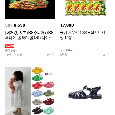
50
8,650
17,880
%
농심 새우깡 10봉 + 와사비새우
[버거킹] 치즈와퍼주니어+와퍼
깡 10봉
주니어+콜라R+콜라R+쉐이킹
프라이 스윗어니언
구매
구매
999+
999+
G마켓
11번가 쇼킹딜
2
12