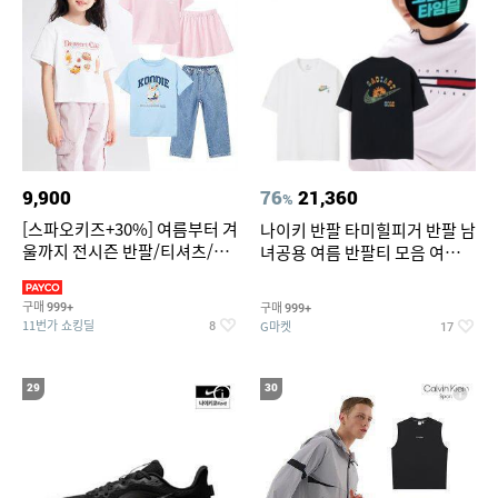
9,900
76
21,360
%
[스파오키즈+30%] 여름부터 겨
나이키 반팔 타미힐피거 반팔 남
울까지 전시즌 반팔/티셔츠/셋
녀공용 여름 반팔티 모음 여름
업/원피스/팬츠/아우트 外
반팔티 기간한정 특가
구매
구매
999+
999+
11번가 쇼킹딜
G마켓
8
17
29
30