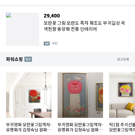
29,400
모란꽃 그림 모란도 족자 화조도 부귀길상 국
색천향 동양화 전통 인테리어
쿠팡
파워쇼핑
AD
광고등록
부귀영화 모란꽃그림액자-
부귀영화 모란꽃그림액자-
딱1점 추석선
유명화가 김정숙님 원화작
유명화가 김정숙님 원화작
모란꽃그림액
품 15호
품 대형 100호
김정숙님 원화작