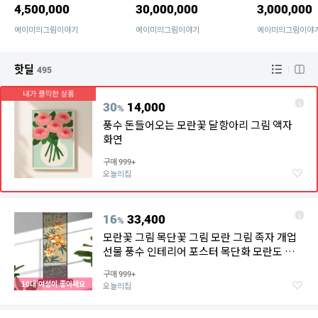
4,500,000
30,000,000
3,000,000
에이미의그림이야기
에이미의그림이야기
에이미의그림이야
핫딜
495
30
14,000
%
풍수 돈들어오는 모란꽃 달항아리 그림 액자
화연
구매
999+
오늘의집
16
33,400
%
모란꽃 그림 목단꽃 그림 모란 그림 족자 개업
선물 풍수 인테리어 포스터 목단화 모란도 액
자
구매
999+
10대 여성이 좋아해요
오늘의집