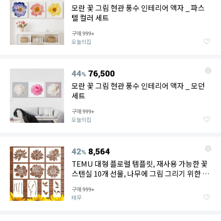
모란 꽃 그림 현관 풍수 인테리어 액자 _ 파스
텔 컬러 세트
구매
999+
오늘의집
44
76,500
%
모란 꽃 그림 현관 풍수 인테리어 액자 _ 모던
세트
구매
999+
오늘의집
42
8,564
%
TEMU 대형 플로럴 템플릿, 재사용 가능한 꽃
스텐실 10개 선물, 나무에 그림 그리기 위한 모
란 꽃 템플릿, 나무 정원 울타리 벽 장식 그림,
구매
999+
그림 꽃 템플릿
테무