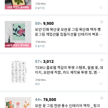
구매
999+
10대 여성이 좋아해요
오늘의집
50
9,900
%
모던 민화 목단꽃 모란꽃 그림 목단화 액자 행
운그림 개업선물 집들이선물 인테리어 벽포스
터
구매
999+
10대 여성이 좋아해요
오늘의집
57
3,012
%
TEMU 플로럴 책갈피 투명 스탬프, 월별 꽃, 데
이지, 모란에 적합, 카드 제작용 투명 씰, 엠보
싱 다이어리 앨범 장식, 카드 그림 도구
구매
999+
테무
44
76,500
%
모란 꽃 그림 현관 풍수 인테리어 액자 _ 핑크