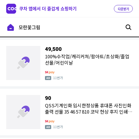
쿠차 앱에서 더 즐겁게 쇼핑하기
다운받기
49,500
100%수작업/캐리커쳐/팝아트/초상화/졸업
선물/어린이날
11번가
90
QSS기계인화 임시한정상품 휴대폰 사진인화
출력 선물 35 46 57 810 코닥 현상 후지 인쇄
사진현상 엔젤 사진관
11번가