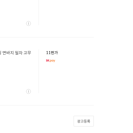
상
세
딩 면바지 일자 고무
11번가
상
세
광고등록