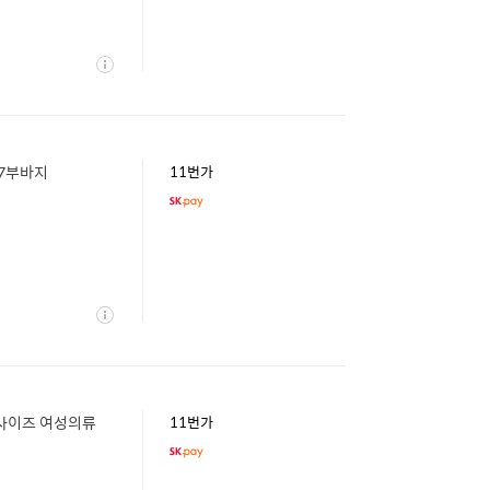
상
세
자7부바지
11번가
상
세
빅사이즈 여성의류
11번가