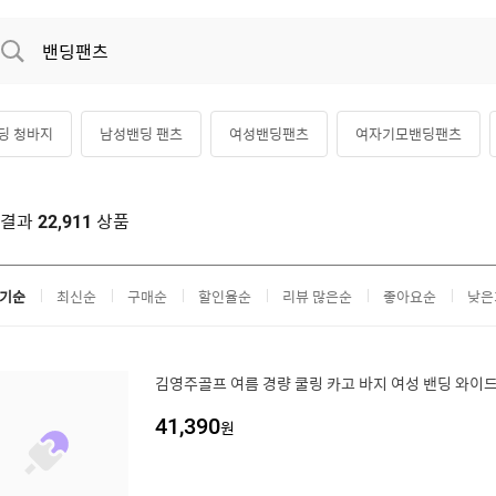
딩 청바지
남성밴딩 팬츠
여성밴딩팬츠
여자기모밴딩팬츠
딩 스키니
밴딩 슬랙스
남성밴딩바지
고무줄청바지
색결과
상품
22,911
기순
최신순
구매순
할인율순
리뷰 많은순
좋아요순
낮은
김영주골프 여름 경량 쿨링 카고 바지 여성 밴딩 와이드 
41,390
원