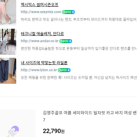
젝시믹스 썸머시즌오프
http://www.xexymix.com
허리도 편하고 핏도 살아나는 팬츠, 부츠컷부터 와이드까지 취향대로 골라입어
테크니컬 애슬레저, 안다르
http://www.andar.co.kr
편안한 착용감&슬림한 핏으로 운동부터 일상까지 입기좋은 안다르 팬츠를 만
내 사이즈에 딱맞는핏 라일론
http://www.lylon.co.kr
모든 체형을 위한 완벽한 룩! 사이즈는 숫자일 뿐, 자신감 넘치는 빅사이즈 패션
김영주골프 여름 세미와이드 일자핏 카고 바지 여성 밴딩
7
22,790
원