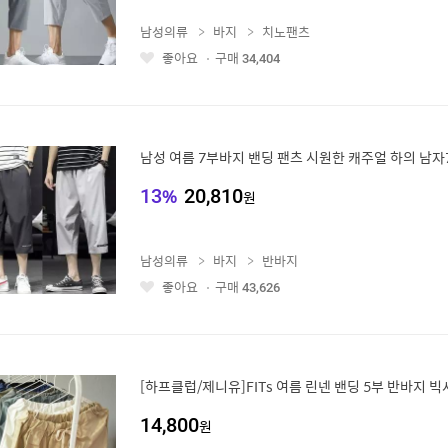
남성의류
바지
치노팬츠
좋아요
구매
34,404
좋
아
요
남성 여름 7부바지 밴딩 팬츠 시원한 캐주얼 하의 남
13
%
20,810
원
남성의류
바지
반바지
좋아요
구매
43,626
좋
아
요
[하프클럽/제니유]FITs 여름 린넨 밴딩 5부 반바지 
14,800
원