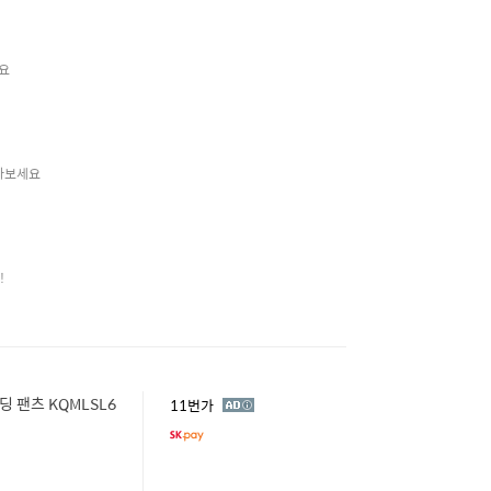
요
나보세요
!
 팬츠 KQMLSL6
광
11번가
고