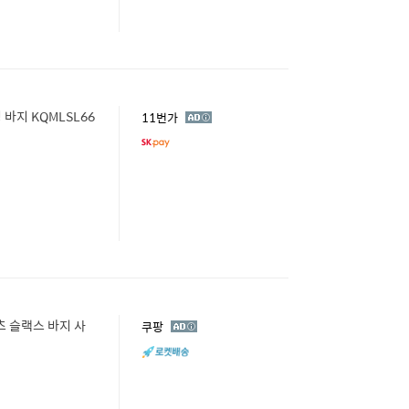
바지 KQMLSL66
광
11번가
고
츠 슬랙스 바지 사
광
쿠팡
고