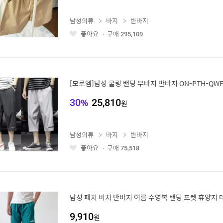
남성의류
바지
반바지
좋아요
구매
295,109
좋
아
요
[모로엠]남성 쿨링 밴딩 부바지 반바지 ON-PTH-QW
30
%
25,810
원
남성의류
바지
반바지
좋아요
구매
75,518
좋
아
요
남성 패치 비치 반바지 여름 수영복 밴딩 포켓 휴양지 
9,910
원