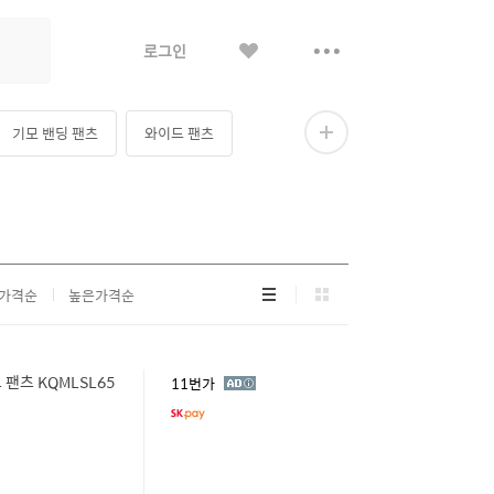
좋
더
로그인
아
보
요
기
기모 밴딩 팬츠
와이드 팬츠
더
보
기
리
그
가격순
높은가격순
스
리
트
드
형
형
팬츠 KQMLSL65
광
11번가
고