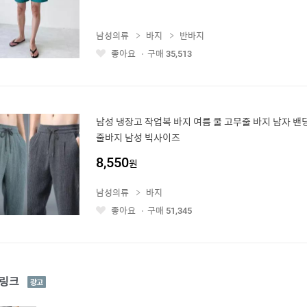
남성의류
바지
반바지
좋아요
구매
35,513
좋
아
요
남성 냉장고 작업복 바지 여름 쿨 고무줄 바지 남자 밴
줄바지 남성 빅사이즈
8,550
원
남성의류
바지
좋아요
구매
51,345
좋
아
요
광
링크
고