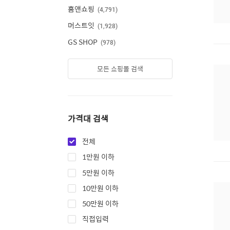
홈앤쇼핑
4,791
머스트잇
1,928
GS SHOP
978
모든 쇼핑몰 검색
가격대 검색
전체
1만원 이하
5만원 이하
10만원 이하
50만원 이하
직접입력