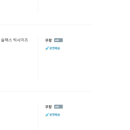
딩 슬랙스 빅사이즈
광
쿠팡
고
광
쿠팡
고