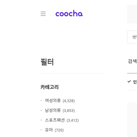
COOCHA
밴
밴
필터
검
인
카테고리
여성의류
4,328
남성의류
3,853
스포츠패션
3,412
유아
720