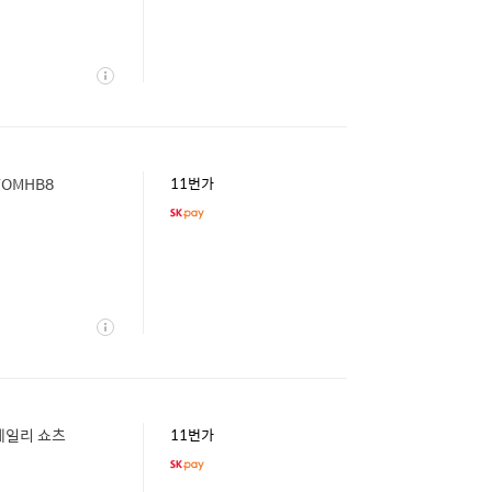
상
세
FOMHB8
11번가
상
세
데일리 쇼츠
11번가