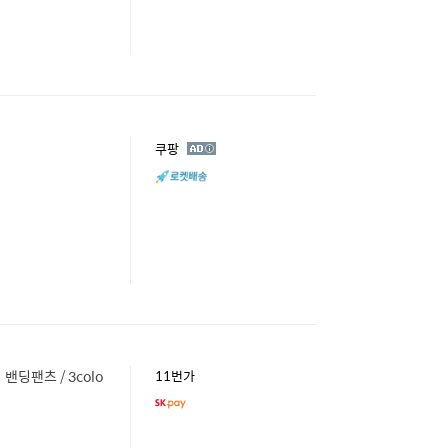
광
쿠팡
고
딩팬츠 / 3colo
11번가