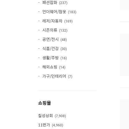
패션잡화
237
언더웨어/잠옷
183
레저/자동차
169
시즌의류
132
공연/전시
48
식품/건강
30
생활/주방
16
해외쇼핑
14
가구/인테리어
7
쇼핑몰
칠성상회
7,908
11번가
4,960