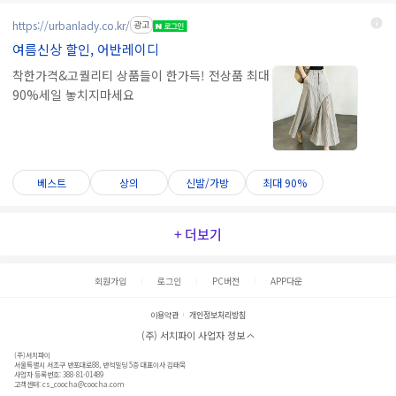
https://urbanlady.co.kr/
광고
여름신상 할인, 어반레이디
착한가격&고퀄리티 상품들이 한가득! 전상품 최대
90%세일 놓치지마세요
베스트
상의
신발/가방
최대 90%
+ 더보기
회원가입
로그인
PC버전
APP다운
이용약관
개인정보처리방침
(주) 서치파이 사업자 정보
(주)서치파이
서울특별시 서초구 반포대로88, 반석빌딩 5층 대표이사 김태묵
사업자 등록번호: 388-81-01489
고객센터:
cs_coocha@coocha.com