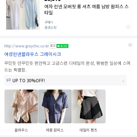
여자 린넨 오버핏 롱 셔츠 여름 남방 원피스 스
타일
구매
1
홈앤쇼핑
http://www.graychic.co.kr
광고
여성린넨블라우스 그레이시크
꾸민듯 안꾸민듯 편안하고 고급스런 디테일의 완성, 평범한 일상에 스며
드는 특별함.
UP TO 30%OFF!
블라우스
여름 원피스
데일리 팬츠