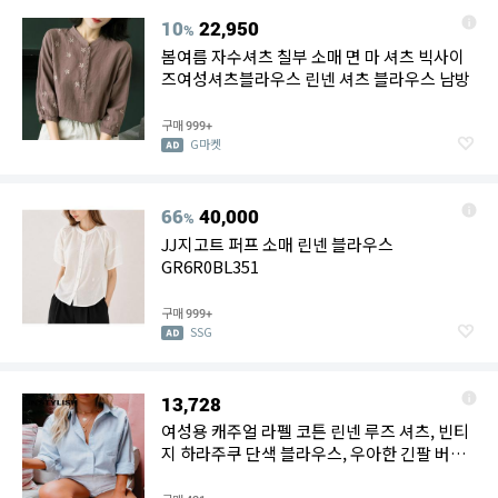
10
22,950
%
봄여름 자수셔츠 칠부 소매 면 마 셔츠 빅사이
즈여성셔츠블라우스 린넨 셔츠 블라우스 남방
구매
999+
G마켓
66
40,000
%
JJ지고트 퍼프 소매 린넨 블라우스
GR6R0BL351
구매
999+
SSG
13,728
여성용 캐주얼 라펠 코튼 린넨 루즈 셔츠, 빈티
지 하라주쿠 단색 블라우스, 우아한 긴팔 버튼
업 탑, 오피스 레이디 튜닉