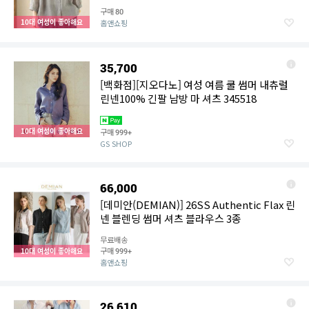
[WFMI8OQ_260327]
구매
80
10대 여성이 좋아해요
홈앤쇼핑
35,700
[백화점][지오다노] 여성 여름 쿨 썸머 내츄럴
린넨100% 긴팔 남방 마 셔츠 345518
10대 여성이 좋아해요
구매
999+
GS SHOP
66,000
[데미안(DEMIAN)] 26SS Authentic Flax 린
넨 블렌딩 썸머 셔츠 블라우스 3종
무료배송
구매
10대 여성이 좋아해요
999+
홈앤쇼핑
26,610