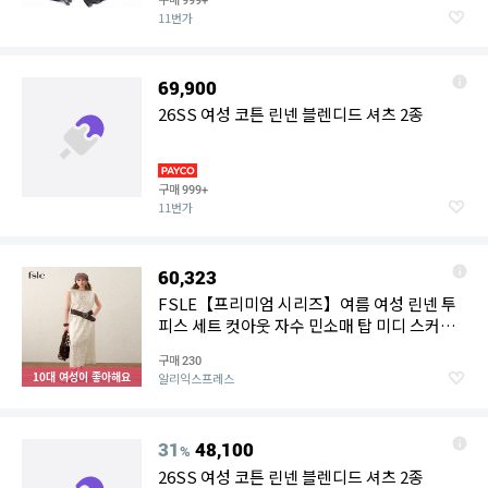
999+
11번가
69,900
26SS 여성 코튼 린넨 블렌디드 셔츠 2종
구매
999+
11번가
60,323
FSLE【프리미엄 시리즈】여름 여성 린넨 투
피스 세트 컷아웃 자수 민소매 탑 미디 스커트
보호 비치 휴가 스타일
구매
230
10대 여성이 좋아해요
알리익스프레스
31
48,100
%
26SS 여성 코튼 린넨 블렌디드 셔츠 2종