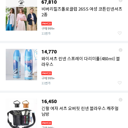
67,810
비버리힐즈폴로클럽 26SS 여성 코튼린넨셔츠
2종
구매
999+
11번가
14,770
와이셔츠 린넨 스프레이 다리미풀(480ml) 블
라우스
구매
999+
11번가
16,450
긴팔 여자 셔츠 오버핏 린넨 블라우스 캐주얼
남방
구매