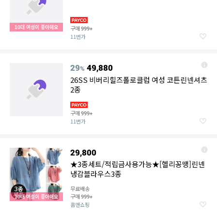
10대 여성이 좋아해요
구매
999+
11번가
29
49,880
%
26SS 비버리힐즈폴로클럽 여성 코튼린넨셔츠
2종
구매
999+
11번가
29,800
★3종세트/적립금사용가능★[헬리꽁땡]린넨
냉감블라우스3종
무료배송
구매
10대 여성이 좋아해요
999+
홈앤쇼핑