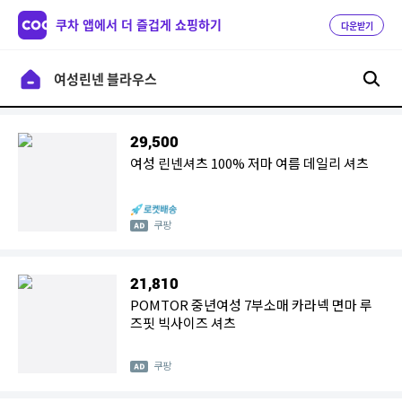
쿠차 앱에서 더 즐겁게 쇼핑하기
다운받기
29,500
여성 린넨셔츠 100% 저마 여름 데일리 셔츠
쿠팡
21,810
POMTOR 중년여성 7부소매 카라넥 면마 루
즈핏 빅사이즈 셔츠
쿠팡