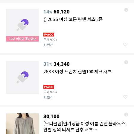
14
60,120
%
() 26SS 여성 코튼 린넨 셔츠 2종
10대 여성이 좋아해요
구매
999+
11번가
31
34,340
%
26SS 여성 프렌치 린넨100 체크 셔츠
구매
999+
11번가
30,100
[오너클랜]인기상품 여성 여름 린넨 블라우스
반팔 상의 티셔츠 단추 셔츠