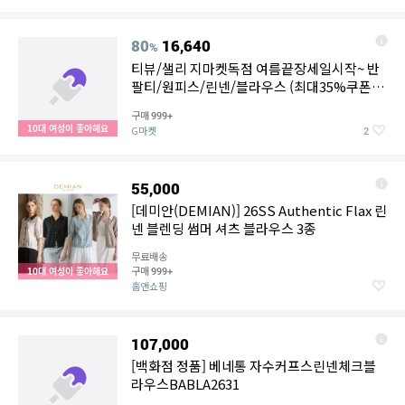
80
16,640
%
티뷰/샐리 지마켓독점 여름끝장세일시작~ 반
팔티/원피스/린넨/블라우스 (최대35%쿠폰
+무료배송)
구매
999+
10대 여성이 좋아해요
G마켓
2
55,000
[데미안(DEMIAN)] 26SS Authentic Flax 린
넨 블렌딩 썸머 셔츠 블라우스 3종
무료배송
구매
10대 여성이 좋아해요
999+
홈앤쇼핑
107,000
[백화점 정품] 베네통 자수커프스린넨체크블
라우스BABLA2631