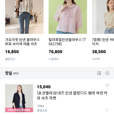
가오리핏 린넨 블라우스
릴라프릴린넨블라우스 [T
[엽페] 린넨 셔
퍼프 브이넥 여름 셔츠
S61798]
이지
16,800
76,800
38,500
꿀딜창고
디얼마미
YUPPE
핫딜
693
15,040
[로코엘라]모네즈 린넨 블렌디드 썸머 여성 카
라 셔츠 자켓
구매
2
10대 여성이 좋아해요
홈앤쇼핑