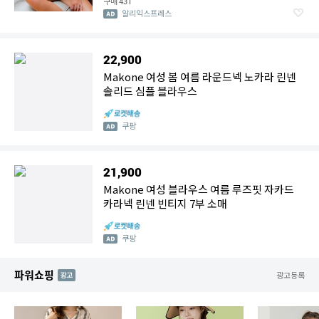
구매
431
알리익스프레스
22,900
Makone 여성 봄 여름 라운드넥 노카라 린넨
솔리드 심플 블라우스
쿠팡
21,900
Makone 여성 블라우스 여름 루즈핏 자카드
카라넥 린넨 빈티지 7부 소매
쿠팡
파워쇼핑
AD
광고등록