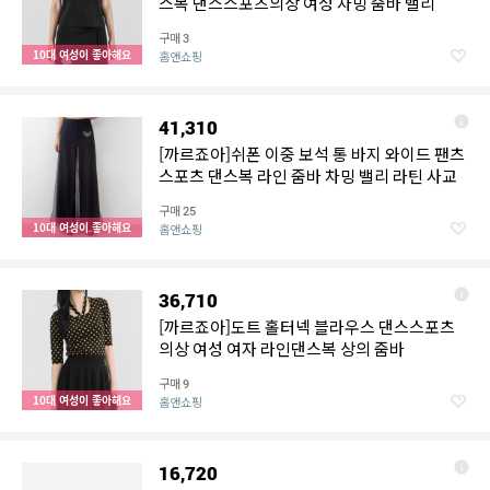
스복 댄스스포츠의상 여성 차밍 줌바 밸리
구매
3
10대 여성이 좋아해요
홈앤쇼핑
41,310
[까르죠아]쉬폰 이중 보석 통 바지 와이드 팬츠
스포츠 댄스복 라인 줌바 차밍 밸리 라틴 사교
구매
25
10대 여성이 좋아해요
홈앤쇼핑
36,710
[까르죠아]도트 홀터넥 블라우스 댄스스포츠
의상 여성 여자 라인댄스복 상의 줌바
구매
9
10대 여성이 좋아해요
홈앤쇼핑
16,720