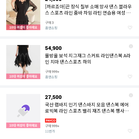
[까르죠아]끈 장식 칠부 소매 망사 댄스 블라우
스 스포츠 라인 줌바 차밍 라틴 연습용 여성 댄
스복
구매
3
10대 여성이 좋아해요
홈앤쇼핑
54,900
물방울 보석 지그재그 스커트 라인댄스복 A라
인 치마 댄스스포츠 하의
구매
999+
10대 여성이 좋아해요
홈앤쇼핑
27,500
국산 랩바지 인기 댄스바지 모음 댄스복 에어
로빅복 라인 스포츠 밸리 재즈 댄스복 행사복
공연복 바지
10대 여성이 좋아해요
구매
999+
11번가