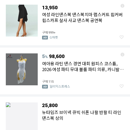
13,950
여성 라인댄스복 댄스복치마 랩스커트 힙커버
힙스카프 살사 사교 댄스복 공연복
구매
999+
G마켓
5
98,600
%
여아용 라틴 댄스 경연 대회 원피스 코스튬,
2026 여성 파티 무대 볼룸 파티 의류, 카니발
무도회 댄스웨어 세트, 신제품 댄스스포츠의상
라틴댄스복여자상의 라틴댄스 공연복 무대의
구매
115
상여성 댄스스커트 라인댄스 치마 새로운 드레
알리익스프레스
스 라틴댄스화 연습복 라틴댄스스커트 라인댄
스복 여성 상의 밸리댄스 라틴댄스대회 원피스
댄스복 무대의상 댄스화 라인댄스상의여성 라
25,800
틴댄스연습복 댄스복치마 월츠드레스 라틴댄
뉴타임즈 브이넥 큐빅 쉬폰 나팔 반팔 티 라인
스
댄스복 상의