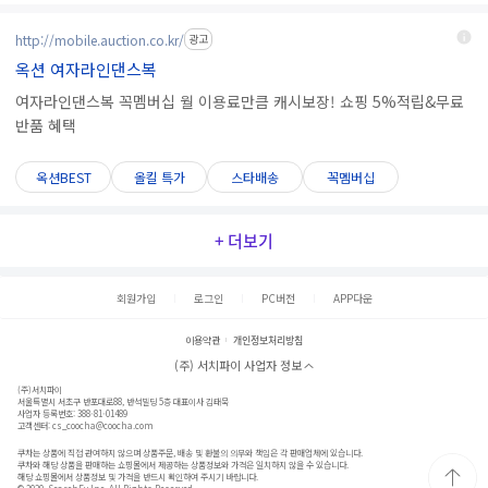
http://mobile.auction.co.kr/
광고
옥션 여자라인댄스복
여자라인댄스복 꼭멤버십 월 이용료만큼 캐시보장! 쇼핑 5%적립&무료
반품 혜택
옥션BEST
올킬 특가
스타배송
꼭멤버십
+ 더보기
회원가입
로그인
PC버전
APP다운
이용약관
개인정보처리방침
(주) 서치파이 사업자 정보
(주)서치파이
서울특별시 서초구 반포대로88, 반석빌딩 5층 대표이사 김태묵
사업자 등록번호: 388-81-01489
고객센터:
cs_coocha@coocha.com
쿠차는 상품에 직접 관여하지 않으며 상품주문, 배송 및 환불의 의무와 책임은 각 판매업체에 있습니다.
쿠차와 해당 상품을 판매하는 쇼핑몰에서 제공하는 상품정보와 가격은 일치하지 않을 수 있습니다.
해당 쇼핑몰에서 상품정보 및 가격을 반드시 확인하여 주시기 바랍니다.