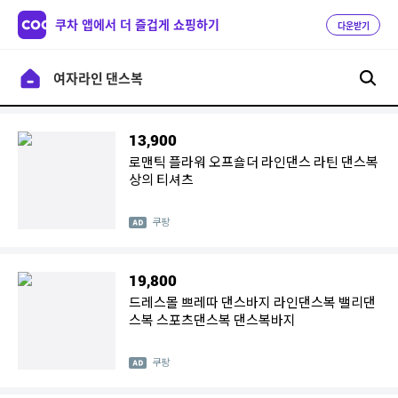
쿠차 앱에서 더 즐겁게 쇼핑하기
다운받기
13,900
로맨틱 플라워 오프숄더 라인댄스 라틴 댄스복
상의 티셔츠
쿠팡
19,800
드레스몰 쁘레따 댄스바지 라인댄스복 밸리댄
스복 스포츠댄스복 댄스복바지
쿠팡