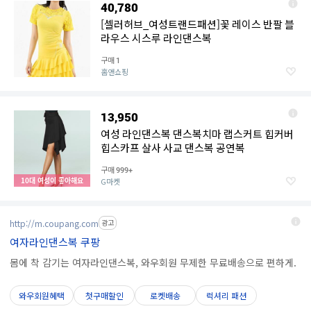
40,780
[셀러허브_여성트랜드패션]꽃 레이스 반팔 블
라우스 시스루 라인댄스복
구매
1
홈앤쇼핑
13,950
여성 라인댄스복 댄스복치마 랩스커트 힙커버
힙스카프 살사 사교 댄스복 공연복
구매
999+
10대 여성이 좋아해요
G마켓
http://m.coupang.com
광고
여자라인댄스복 쿠팡
몸에 착 감기는 여자라인댄스복, 와우회원 무제한 무료배송으로 편하게.
와우회원혜택
첫구매할인
로켓배송
럭셔리 패션