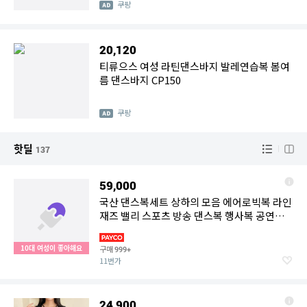
쿠팡
20,120
티류으스 여성 라틴댄스바지 발레연습복 봄여
름 댄스바지 CP150
쿠팡
핫딜
137
59,000
국산 댄스복세트 상하의 모음 에어로빅복 라인
재즈 밸리 스포츠 방송 댄스복 행사복 공연복
세트
10대 여성이 좋아해요
구매
999+
11번가
24,900