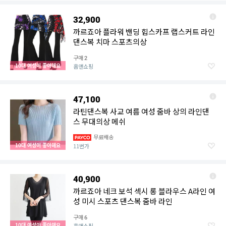
32,900
까르죠아 플라워 밴딩 힙스카프 랩스커트 라인
댄스복 치마 스포츠의상
구매
2
10대 여성이 좋아해요
홈앤쇼핑
47,100
라틴댄스복 사교 여름 여성 줌바 상의 라인댄
스 무대의상 메쉬
무료배송
10대 여성이 좋아해요
11번가
40,900
까르죠아 네크 보석 섹시 롱 블라우스 A라인 여
성 미시 스포츠 댄스복 줌바 라인
구매
6
10대 여성이 좋아해요
홈앤쇼핑