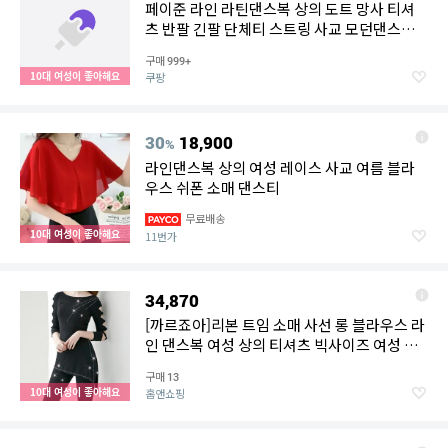
페이준 라인 라틴댄스복 상의 도트 망사 티셔
츠 반팔 긴팔 단체티 스트링 사교 모던댄스복
공연복 A2733K
구매
999+
10대 여성이 좋아해요
쿠팡
30
18,900
%
라인댄스복 상의 여성 레이스 사교 여름 블라
우스 쉬폰 소매 댄스티
무료배송
10대 여성이 좋아해요
11번가
34,870
[까르죠아]리본 트임 소매 사선 롱 블라우스 라
인 댄스복 여성 상의 티셔츠 빅사이즈 여성 미
시 40대 50대
구매
13
10대 여성이 좋아해요
홈앤쇼핑