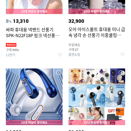
10대 여성이 좋아해요
10대 여성이 좋아해요
8
13,310
32,900
%
오아 아이스볼트 휴대용 미니 급
싸파 휴대용 넥밴드 선풍기
속 냉각 손 선풍기 이중쿨링
SPK-N22F18P 핑크 넥선풍
BLDC 핸디 핸드 손풍기
기/SAPA FAN/포터블/넥풍기/
무료배송
저소음/C타입/대용량배터리
구매
구매
27
999+
홈앤쇼핑
11번가
10대 여성이 좋아해요
10대 여성이 좋아해요