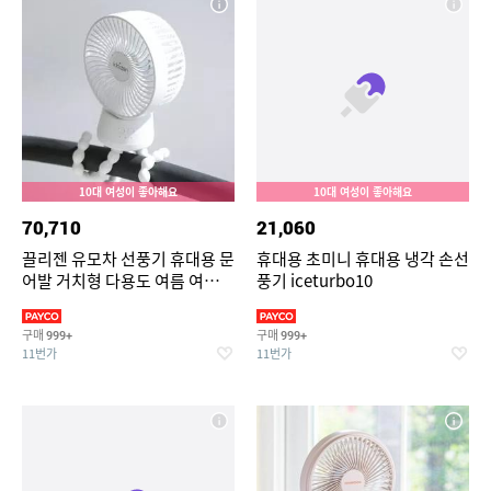
10대 여성이 좋아해요
10대 여성이 좋아해요
70,710
21,060
끌리젠 유모차 선풍기 휴대용 문
휴대용 초미니 휴대용 냉각 손선
어발 거치형 다용도 여름 여행용
풍기 iceturbo10
MNS
구매
구매
999+
999+
11번가
11번가