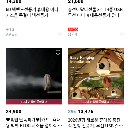
14,300
21,600
6D 넥밴드선풍기 휴대용 미니
충전아답타선물 3개 14종 USB
저소음 목걸이 넥선풍기
무선 미니 휴대용선풍기 유니영
넥밴드 손선풍기 탁상용 강품 송
풍기 터보제트팬 목걸이선풍 여
구매
3
름 단체선물 기프트 판촉물 인쇄
홈앤쇼핑
11번가
10대 여성이 좋아해요
10대 여성이 좋아해요
24,900
29
13,476
%
♥홈앤 단독특가♥[카프 ] 휴대
2026년형 새로운 휴대용 충전
용 빅팬 BLDC 저소음 접이식 손
식 천장 선풍기, 무선 USB 걸이