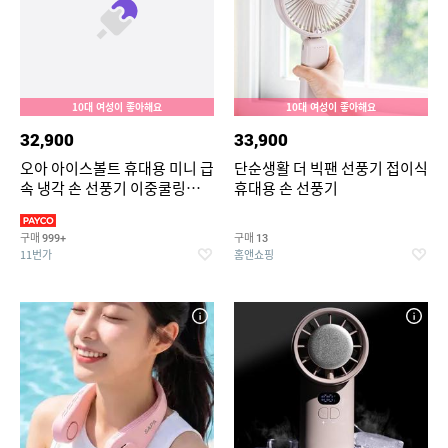
10대 여성이 좋아해요
10대 여성이 좋아해요
32,900
33,900
오아 아이스볼트 휴대용 미니 급
단순생활 더 빅팬 선풍기 접이식
속 냉각 손 선풍기 이중쿨링
휴대용 손 선풍기
BLDC 핸디 핸드 초강력 손풍기
구매
구매
999+
13
11번가
홈앤쇼핑