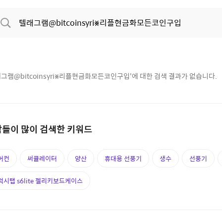
그램@bitcoinsyri⨳리플현금화모든코인구입
'에 대한 검색 결과가 없습니다.
들이 많이 검색한 키워드
어컨
써큘레이터
양산
휴대용 선풍기
생수
선풍기
럭시탭 s6lite 젤리키보드케이스