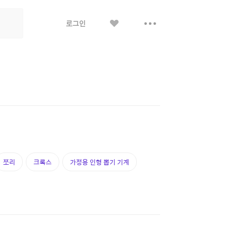
좋
더
로그인
아
보
요
기
쪼리
크록스
가정용 인형 뽑기 기계