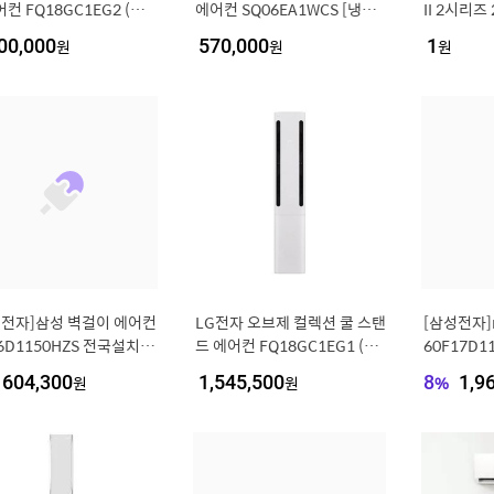
어컨 FQ18GC1EG2 (일
에어컨 SQ06EA1WCS [냉방
II 2시리즈
) [냉방 58.5㎥+18.7
18.7㎥] 실외기포함 [전국설
형+6평형 (
00,000
원
570,000
원
1
원
(실외기포함) [전국설치비
치비동일]
Q18GU2E
]
성전자]삼성 벽걸이 에어컨
LG전자 오브제 컬렉션 쿨 스탠
[삼성전자]
6D1150HZS 전국설치 실
드 에어컨 FQ18GC1EG1 (일
60F17D
포함 기본설치비포함..[3
반배관) [냉방 58.5㎥] (실외
비포함[358
604,300
원
1,545,500
원
8
%
1,9
5852]
기포함) [전국설치비동일]