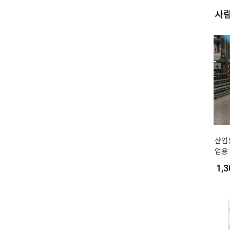
사람
산업
업용
속형
1,3