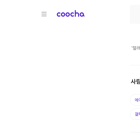
COOCHA
'
텔래
사람
에
갤