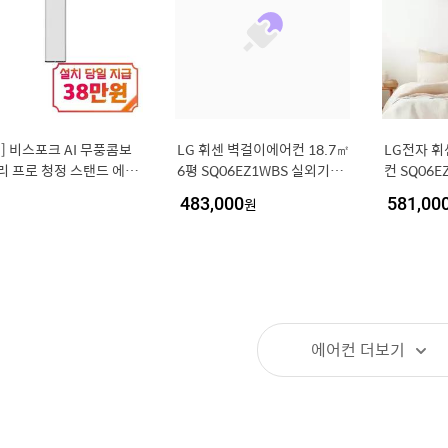
] 비스포크 AI 무풍콤보
LG 휘센 벽걸이에어컨 18.7㎡
LG전자 휘
리 프로 청정 스탠드 에어
6평 SQ06EZ1WBS 실외기포
컨 SQ06
7평형 (에센셜 화이트/에
함 기본설치포함 dk
포함
483,000
원
581,00
화이트) / AF90H17D35
에어컨
더보기