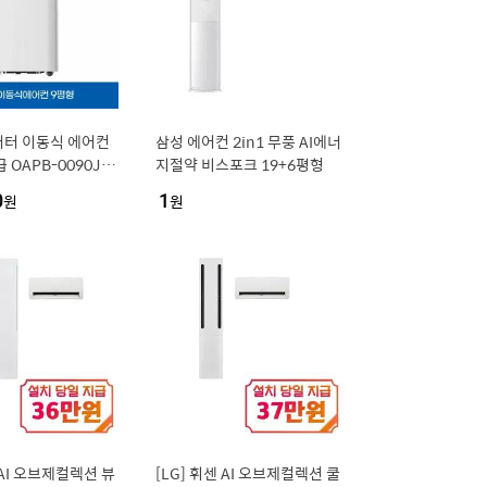
버터 이동식 에어컨
삼성 에어컨 2in1 무풍 AI에너
 OAPB-0090JD
지절약 비스포크 19+6평형
설치
0
원
1
원
 AI 오브제컬렉션 뷰
[LG] 휘센 AI 오브제컬렉션 쿨