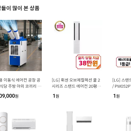
들이 많이 본 상품
용 이동식 에어컨 공장 공
[LG] 휘센 오브제컬렉션 쿨 2
[LG] 스
 식당 주방 야외 코끼리 실
시리즈 스탠드 에어컨 20평형
/ PW052P
 에어컨 2구
(에센스 화이트) / FQ20FC2E
09,000
원
1
원
1
원
A1