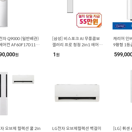
자 Q9000 (일반배관)
[삼성] 비스포크 AI 무풍콤보
캐리어 인
어컨 AF60F17D11BR
갤러리 프로 청정 2in1 에어컨
9평형 1등급
냉방 56.9㎡+18.7㎡) 실외
17평형+6평형 (에센셜 화이
WSD 자가
90,000
원
1
원
599,00
함 [전국기본설치비 포함]
트/에센셜 화이트) / AF90H1
7D35WRS
자 오브제 컬렉션 쿨 2in
LG전자 오브제컬렉션 벽걸이
[LG] 휘센