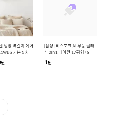
센 냉방 벽걸이 에어
[삼성] 비스포크 AI 무풍 클래
EZ1WBS 기본설치비
식 2in1 에어컨 17평형+6평
형 (화이트/그레이) / AF70F1
0
원
1
원
7D11GRS