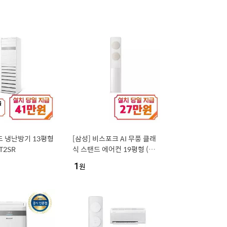
탠드 냉난방기 13평형
[삼성] 비스포크 AI 무풍 클래
T2SR
식 스탠드 에어컨 19평형 (화
이트/베이지) / AF70F19D11
1
원
BS