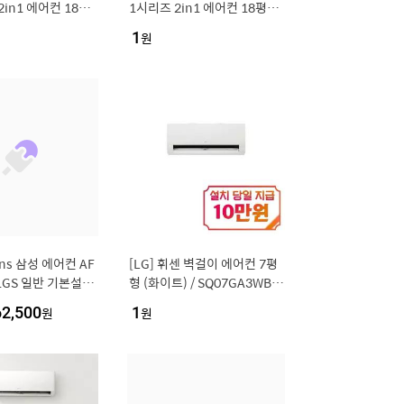
 2in1 에어컨 18평
1시리즈 2in1 에어컨 18평형
에센스 화이트) / F
+6평형 (에센스 화이트) / FQ1
1
원
A2
8GC1EA2
ns 삼성 에어컨 AF
[LG] 휘센 벽걸이 에어컨 7평
11GS 일반 기본설치
형 (화이트) / SQ07GA3WBS
00904]
/ S
62,500
원
1
원