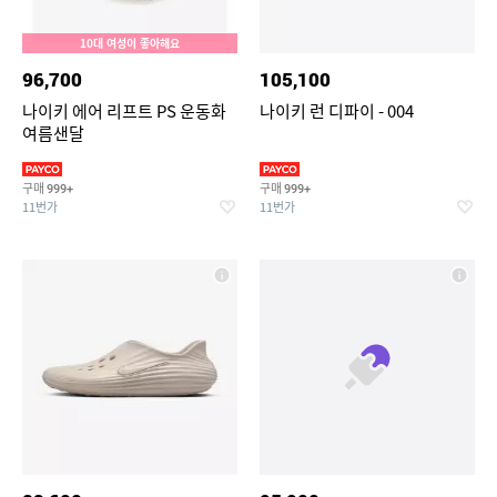
10대 여성이 좋아해요
96,700
105,100
나이키 에어 리프트 PS 운동화
나이키 런 디파이 - 004
여름샌달
구매
구매
999+
999+
11번가
11번가