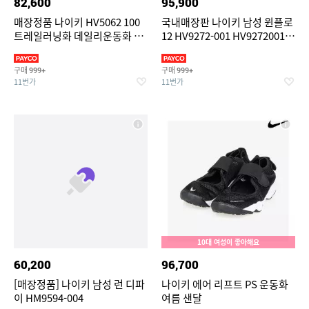
82,600
95,900
매장정품 나이키 HV5062 100
국내매장판 나이키 남성 윈플로
트레일러닝화 데일리운동화 리
12 HV9272-001 HV9272001
액트X 리주버네이
372325
구매
구매
999+
999+
11번가
11번가
10대 여성이 좋아해요
60,200
96,700
[매장정품] 나이키 남성 런 디파
나이키 에어 리프트 PS 운동화
이 HM9594-004
여름 샌달