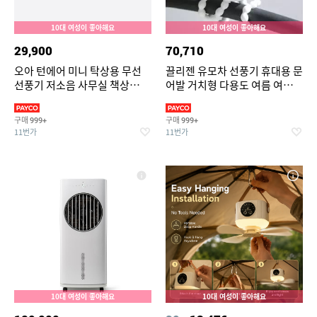
10대 여성이 좋아해요
10대 여성이 좋아해요
29,900
70,710
오아 턴에어 미니 탁상용 무선
끌리젠 유모차 선풍기 휴대용 문
선풍기 저소음 사무실 책상
어발 거치형 다용도 여름 여행용
USB 충전식 캠핑 소형 자동 좌
MNS
우회전 BLDC 서큘레이터
구매
구매
999+
999+
11번가
11번가
10대 여성이 좋아해요
10대 여성이 좋아해요