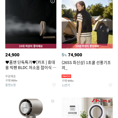
10대 여성이 좋아해요
10대 여성이 좋아해요
24,900
5
74,900
%
♥홈앤 단독특가♥[카프 ] 휴대
(26SS 최신상) 1초쿨 선풍기조
용 빅팬 BLDC 저소음 접이식 손
끼_
선풍기 I16cm 빅헤드 7엽날개
무료배송
5단 풍속조절
구매
구매
999+
999+
홈앤쇼핑
11번가