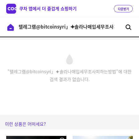
쿠차 앱에서 더 즐겁게 쇼핑하기
다운받기
"텔레그램@bitcoinsyri」⯌솔라나매입세무조사피하는방법"에 대한
검색 결과가 없습니다.
이런 상품은 어떠세요?