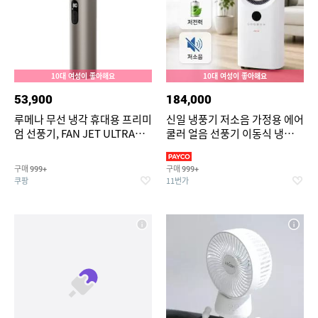
10대 여성이 좋아해요
10대 여성이 좋아해요
53,900
184,000
루메나 무선 냉각 휴대용 프리미
신일 냉풍기 저소음 가정용 에어
엄 선풍기, FAN JET ULTRA
쿨러 얼음 선풍기 이동식 냉방기
PLUS, 티타늄베이지
실외기 없는 에어컨
구매
구매
999+
999+
쿠팡
11번가