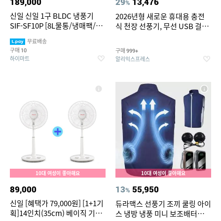
189,000
29
13,476
%
신일 신일 1구 BLDC 냉풍기
2026년형 새로운 휴대용 충전
SIF-SF10P [8L물통/냉매팩/자
식 천장 선풍기, 무선 USB 걸이
연기화필터/좌우회전/8단풍
형 선풍기 (학생 기숙사 침대, 야
무료배송
속/9시간타이머]
외 캠핑용)
구매
구매
10
999+
하이마트
알리익스프레스
10대 여성이 좋아해요
10대 여성이 좋아해요
89,000
13
55,950
%
신일 [혜택가 79,000원] [1+1기
듀라맥스 선풍기 조끼 쿨링 아이
획]14인치(35cm) 베이직 기계
스 냉방 냉풍 미니 보조배터리