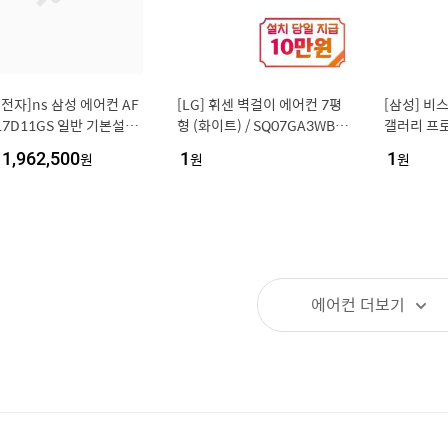
전자]ns 삼성 에어컨 AF
[LG] 휘센 벽걸이 에어컨 7평
[삼성] 비
17D11GS 일반 기본설치
형 (화이트) / SQ07GA3WBS
갤러리 프로
[35800904]
/ S
컨 17평형
1,962,500
원
1
원
1
원
센셜 화이트)
WS
에어컨
더보기