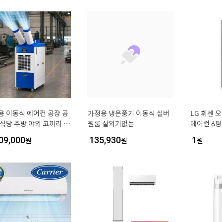
용 이동식 에어컨 공장 공
가정용 냉온풍기 이동식 실버
LG 휘센 
 식당 주방 야외 코끼리 실
원룸 실외기없는
에어컨 6평
 에어컨 2구
09,000
원
135,930
원
1
원