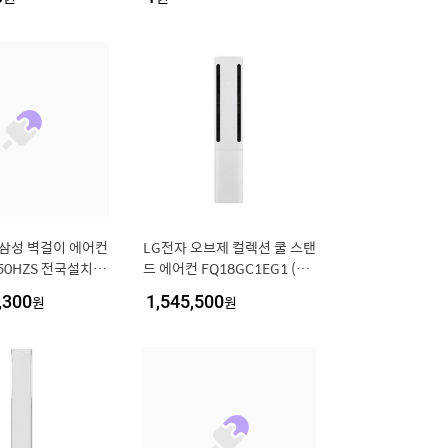
Q18GU2EA2
]삼성 벽걸이 에어컨
LG전자 오브제 컬렉션 쿨 스탠
50HZS 전국설치 실
드 에어컨 FQ18GC1EG1 (일
본설치비포함..[3
반배관) [냉방 58.5㎥] (실외
,300
원
1,545,500
원
기포함) [전국설치비동일]