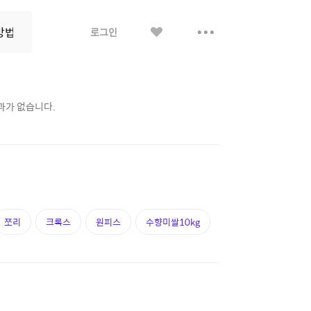
좋
더
로그인
아
보
요
기
결과가 없습니다.
쪼리
크록스
원피스
수향미쌀10kg