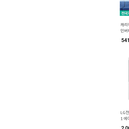
캐리
인버터
AWS
54
치비
LG전
1 에
반배관
2,0