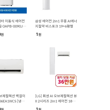
버터 이동식 에어컨
삼성 에어컨 2in1 무풍 AI에너
 OAPB-0090JD
지절약 비스포크 19+6평형
설치
0
원
1
원
오브제컬렉션 벽걸이
[LG] 휘센 AI 오브제컬렉션 뷰
6EA1WCS [냉방
II 2시리즈 2in1 에어컨 18평
 실외기포함 [전국설
형+6평형 (에센스 화이트) / F
0
원
1
원