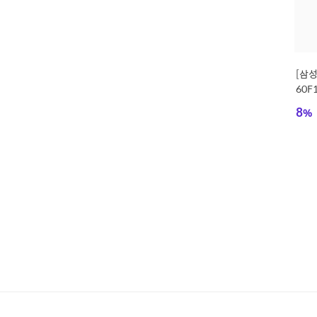
[삼성
60F
비포함
8
%