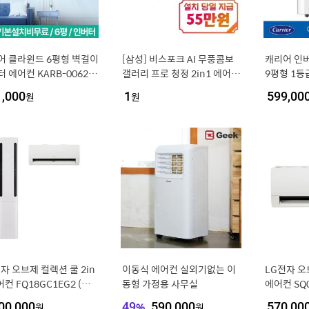
어 클라윈드 6평형 벽걸이
[삼성] 비스포크 AI 무풍콤보
캐리어 인
 에어컨 KARB-0062F
갤러리 프로 청정 2in1 에어컨
9평형 1등급
D 일반배관, 전국 기본설
17평형+6평형 (에센셜 화이
WSD 자가
1,000
원
1
원
599,00
 무료, 실외기포함
트/에센셜 화이트) / AF90H1
7D35WRS
자 오브제 컬렉션 쿨 2in
이동식 에어컨 실외기없는 이
LG전자 
어컨 FQ18GC1EG2 (일
동형 가정용 사무실
에어컨 SQ0
) [냉방 58.5㎥+18.7
18.7㎥]
00,000
원
49
%
590,000
원
570,00