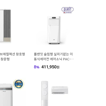
오브제컬렉션 창호형
플랜잇 슬림형 실외기없는 이
 창문형
동식에어컨 에어소닉 PAC-90
00W (제습/캠핑)
8
%
411,950
원