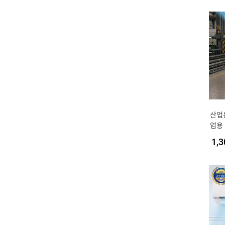
산업
업용
속형
1,3