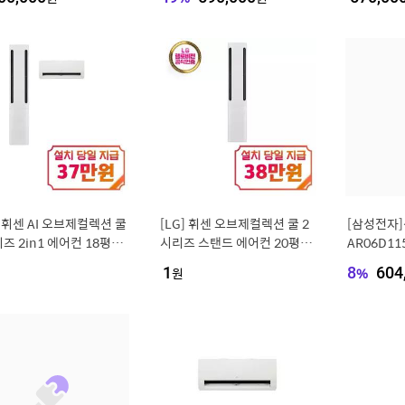
(실외기포함) [전국설치비
치비동일]
]
] 휘센 AI 오브제컬렉션 쿨
[LG] 휘센 오브제컬렉션 쿨 2
[삼성전자
즈 2in1 에어컨 18평형
시리즈 스탠드 에어컨 20평형
AR06D11
형 (에센스 화이트) / FQ1
(에센스 화이트) / FQ20FC2E
외기포함 기
1
원
8
%
604
1EA2
A1
5925852]