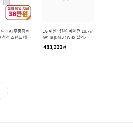
스포크 AI 무풍콤보
LG 휘센 벽걸이에어컨 18.7㎡
 청정 스탠드 에어
6평 SQ06EZ1WBS 실외기포
 (에센셜 화이트/에
함 기본설치포함 dk
483,000
원
 / AF90H17D35