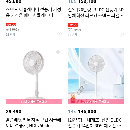
45,800
10
152,100
%
스탠드 써큘레이터 선풍기 가정
신일 [26년형] BLDC 선풍기 3D
용 저소음 에어 서큘레이터 공기
입체회전 리모컨 스탠드 써큘레
순환기
이터 SIF-MQ14DC
구매
구매
999+
999+
11번가
11번가
10대 여성이 좋아해요
10대 여성이 좋아해요
29,490
14
145,800
%
홈플래닛 발터치 리모컨 서큘레
[26년형 국내제조] 신일 BLDC
이터 선풍기, NDL2505R
선풍기 14인치 3D입체회전 리