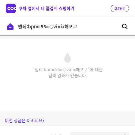
쿠차 앱에서 더 즐겁게 쇼핑하기
다운받기
"텔레:bpmc55×◇vinix해포쿠"에 대한
검색 결과가 없습니다.
이런 상품은 어떠세요?