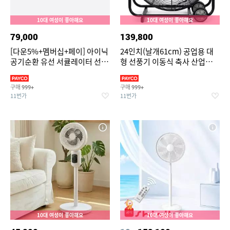
10대 여성이 좋아해요
10대 여성이 좋아해요
79,000
139,800
[다운5%+멤버십+페이] 아이닉
24인치(날개61cm) 공업용 대
공기순환 유선 서큘레이터 선풍
형 선풍기 이동식 축사 산업용
기 iC01 리모컨 앱 기능 지원
공장 서큘레이터 강풍기 배풍기
환풍기
구매
구매
999+
999+
11번가
11번가
10대 여성이 좋아해요
10대 여성이 좋아해요