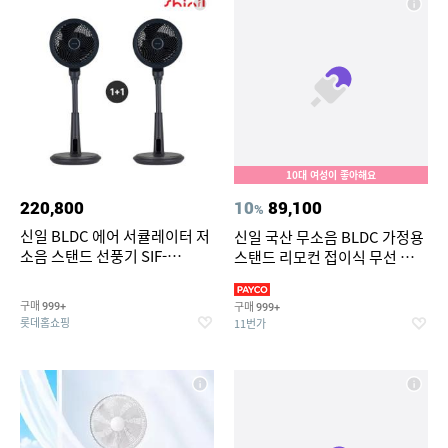
10대 여성이 좋아해요
220,800
10
89,100
%
신일 BLDC 에어 서큘레이터 저
신일 국산 무소음 BLDC 가정용
소음 스탠드 선풍기 SIF-
스탠드 리모컨 접이식 무선 선풍
PA40WS (1+1)
기 써큘레이터
구매
구매
999+
999+
롯데홈쇼핑
11번가