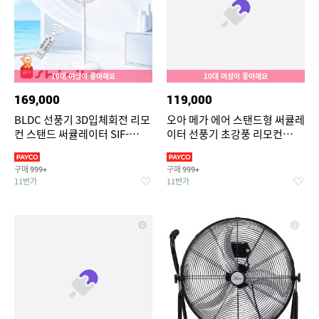
10대 여성이 좋아해요
10대 여성이 좋아해요
169,000
119,000
BLDC 선풍기 3D입체회전 리모
오아 메가 에어 스탠드형 써큘레
컨 스탠드 써큘레이터 SIF-
이터 선풍기 초강풍 리모컨
MQ14DC
BLDC 저소음 에어 스탠드 가정
용 서큘레이터
구매
구매
999+
999+
11번가
11번가