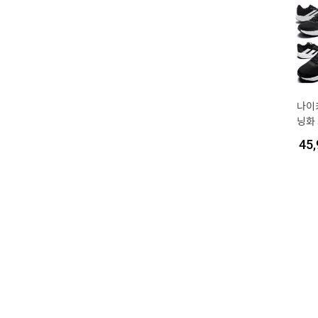
나이
닝화
발편
45,
동화