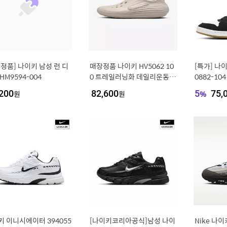
정품] 나이키 남성 런 디
매장정품 나이키 HV5062 10
[특가] 나이
HM9594-004
0 트레일러닝화 데일리운동화
0882-104
리액트X 리주버네이
YOOP S
200
원
82,600
원
5
%
75,
드화
키 이니시에이터 394055
[나이키코리아공식]남성 나이
Nike 나이