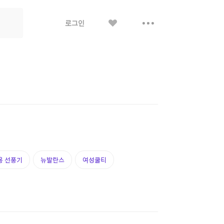
좋
더
로그인
아
보
요
기
용 선풍기
뉴발란스
여성쿨티