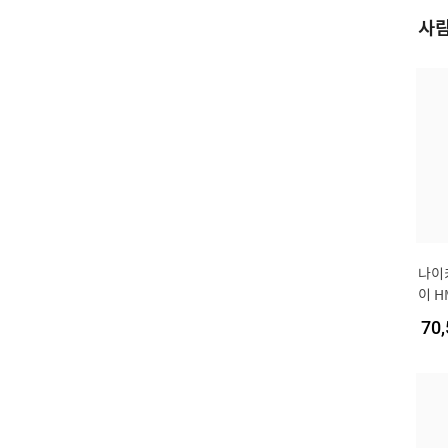
사람
나이
이 H
70,