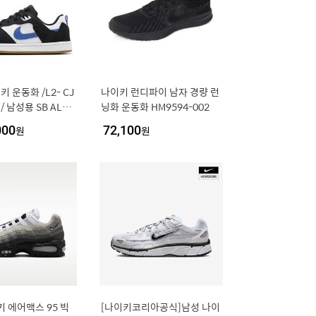
키 운동화 /L2- CJ
나이키 런디파이 남자 경량 런
 / 남성용 SB ALLE
닝화 운동화 HM9594-002
B 앨리웁 스케이트 보
000
원
72,100
원
키 에어맥스 95 빅
[나이키코리아공식]남성 나이