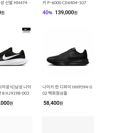
성 신발 HM4740-
키 P-6000 CD6404-107
0
원
40
%
139,000
원
리아공식]남성 나이
나이키 런 디파이 HM9594-0
8 HJ9198-003
02 백화점상품
,000
원
58,400
원