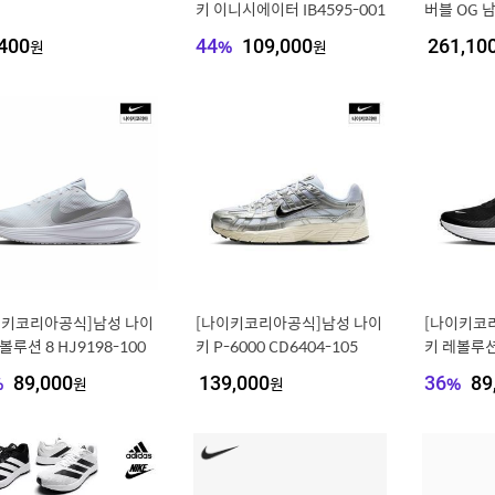
키 이니시에이터 IB4595-001
버블 OG 남
007
400
원
44
%
109,000
원
261,10
이키코리아공식]남성 나이
[나이키코리아공식]남성 나이
[나이키코
볼루션 8 HJ9198-100
키 P-6000 CD6404-105
키 레볼루션 
%
89,000
원
139,000
원
36
%
89