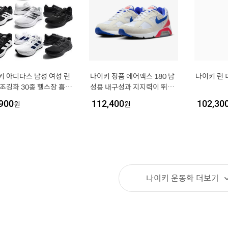
키 아디다스 남성 여성 런
나이키 정품 에어맥스 180 남
나이키 런 디
 조깅화 30종 헬스장 홈트
성용 내구성과 지지력이 뛰어
한 발넓은 가벼운 검정 운
난 런닝화 FJ9259-101
900
원
112,400
원
102,30
나이키 운동화
더보기