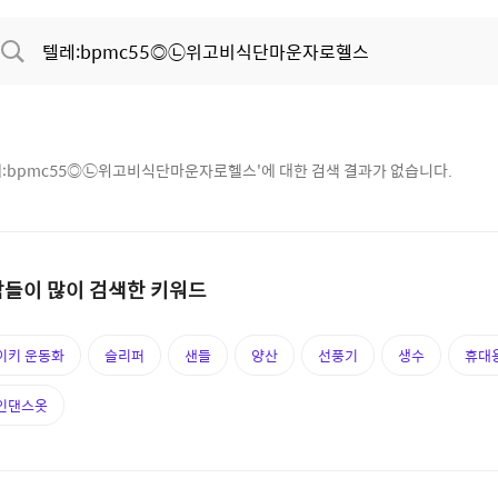
:bpmc55◎㉡위고비식단마운자로헬스
'에 대한 검색 결과가 없습니다.
들이 많이 검색한 키워드
이키 운동화
슬리퍼
샌들
양산
선풍기
생수
휴대
인댄스옷