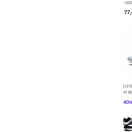
-100
77,
[나
키 레
40