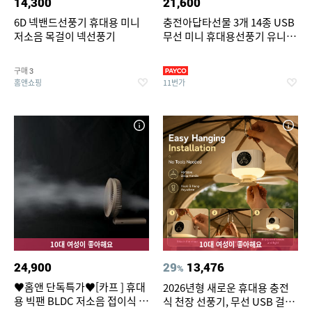
14,300
21,600
6D 넥밴드선풍기 휴대용 미니
충전아답타선물 3개 14종 USB
저소음 목걸이 넥선풍기
무선 미니 휴대용선풍기 유니영
넥밴드 손선풍기 탁상용 강품 송
풍기 터보제트팬 목걸이선풍 여
구매
3
름 단체선물 기프트 판촉물 인쇄
홈앤쇼핑
11번가
10대 여성이 좋아해요
10대 여성이 좋아해요
24,900
29
13,476
%
♥홈앤 단독특가♥[카프 ] 휴대
2026년형 새로운 휴대용 충전
용 빅팬 BLDC 저소음 접이식 손
식 천장 선풍기, 무선 USB 걸이