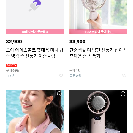
10대 여성이 좋아해요
10대 여성이 좋아해요
32,900
33,900
오아 아이스볼트 휴대용 미니 급
단순생활 더 빅팬 선풍기 접이식
속 냉각 손 선풍기 이중쿨링
휴대용 손 선풍기
BLDC 핸디 핸드 초강력 손풍기
구매
구매
999+
13
11번가
홈앤쇼핑