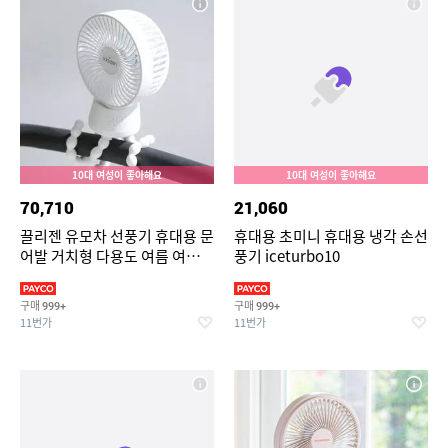
10대 여성이 좋아해요
10대 여성이 좋아해요
70,710
21,060
끌리젠 유모차 선풍기 휴대용 문
휴대용 초미니 휴대용 냉각 손선
어발 거치형 다용도 여름 여행용
풍기 iceturbo10
MNS
구매
구매
999+
999+
11번가
11번가