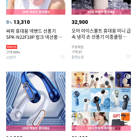
10대 여성이 좋아해요
10대 여성이 좋아해요
8
13,310
32,900
%
오아 아이스볼트 휴대용 미니 급
싸파 휴대용 넥밴드 선풍기
속 냉각 손 선풍기 이중쿨링
SPK-N22F18P 핑크 넥선풍
BLDC 핸디 핸드 손풍기
기/SAPA FAN/포터블/넥풍기/
무료배송
저소음/C타입/대용량배터리
구매
구매
27
999+
홈앤쇼핑
11번가
10대 여성이 좋아해요
10대 여성이 좋아해요