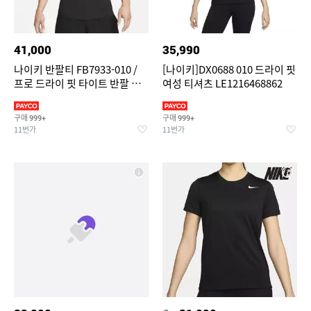
41,000
35,990
나이키 반팔티 FB7933-010 /
[나이키]DX0688 010 드라이 핏
프로 드라이 핏 타이트 반팔 피
여성 티셔츠 LE1216468862
트니스 탑
구매
구매
999+
999+
11번가
11번가