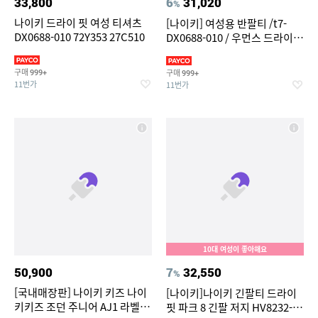
33,800
6
31,020
%
나이키 드라이 핏 여성 티셔츠
[나이키] 여성용 반팔티 /t7-
DX0688-010 72Y353 27C510
DX0688-010 / 우먼스 드라이
핏 티셔츠
구매
구매
999+
999+
11번가
11번가
10대 여성이 좋아해요
50,900
7
32,550
%
[국내매장판] 나이키 키즈 나이
[나이키]나이키 긴팔티 드라이
키키즈 조던 주니어 AJ1 라벨 긴
핏 파크 8 긴팔 저지 HV8232-