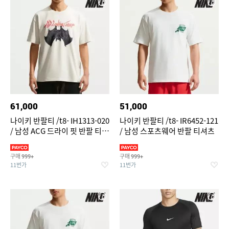
61,000
51,000
나이키 반팔티 /t8- IH1313-020
나이키 반팔티 /t8- IR6452-121
/ 남성 ACG 드라이 핏 반팔 티셔
/ 남성 스포츠웨어 반팔 티셔츠
츠
구매
구매
999+
999+
11번가
11번가