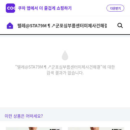
쿠차 앱에서 더 즐겁게 쇼핑하기
다운받기
"텔레@STA79M¶↗군포심부름센터미제사건해결"에 대한
검색 결과가 없습니다.
이런 상품은 어떠세요?