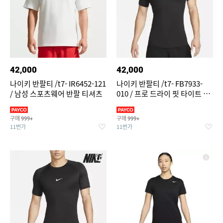
42,000
42,000
나이키 반팔티 /t7- IR6452-121
나이키 반팔티 /t7- FB7933-
/ 남성 스포츠웨어 반팔 티셔츠
010 / 프로 드라이 핏 타이트 반
팔 피트니스 탑
구매
구매
999+
999+
11번가
11번가