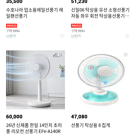
35,500
51,230
수호나라 업소용레일선풍기 레
신일06 탁상용 유선 소형선풍기
일팬선풍기
자동 좌우 회전 탁상용선풍기 유
선선풍기 소형선풍기
구매
구매
999+
999+
11번가
11번가
60,000
47,080
26년 신제품 한일 14인치 초미
선풍기 탁상용 8 집게
풍 리모컨 선풍기 EFe-A140R