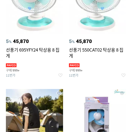
5
45,870
5
45,870
%
%
선풍기 695YFY24 탁상용 8 집
선풍기 550CAT02 탁상용 8 집
게
게
구매
구매
999+
999+
11번가
11번가