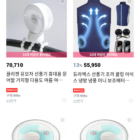
10대 여성이 좋아해요
10대 여성이 좋아해요
70,710
13
55,950
%
끌리젠 유모차 선풍기 휴대용 문
듀라맥스 선풍기 조끼 쿨링 아이
어발 거치형 다용도 여름 여행용
스 냉방 냉풍 미니 보조배터리
MNS
포함 22.5 고속충전 대용량
구매
구매
999+
999+
11번가
11번가