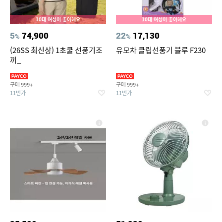
10대 여성이 좋아해요
10대 여성이 좋아해요
5
74,900
22
17,130
%
%
(26SS 최신상) 1초쿨 선풍기조
유모차 클립선풍기 블루 F230
끼_
구매
구매
999+
999+
11번가
11번가